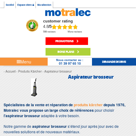
Société
Espace client
Ma sélection
customer rating
4.8
/5
598 reviews
More reviews
PROMOTIONS
BONS PLANS
Nous contacter au :
Menu
DEMANDE DE DEVIS
01 39 97 65 10
Accueil
Produits Kärcher
Aspirateur brosseur
Aspirateur brosseur
Spécialistes de la vente et réparation de
produits kärcher
depuis 1976,
Motralec vous propose un large choix de références
pour choisir
l'aspirateur brosseur
adaptée à votre besoin.
Notre gamme de
aspirateur brosseur
s’étend jour après jour avec de
nouvelles solutions et de nouveaux matériaux.