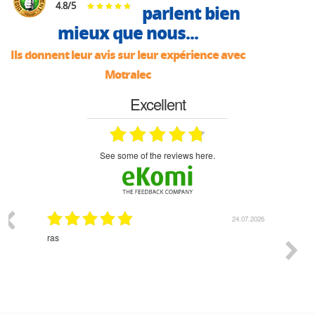
4.8
/
5
parlent bien
mieux que nous...
Ils donnent leur avis sur leur expérience avec
Motralec
Excellent
see some of the reviews here.
03.2026
24.07.2026
n
ras
Monsie
 géré
l'écout
le
bonne 
i a été
est pr