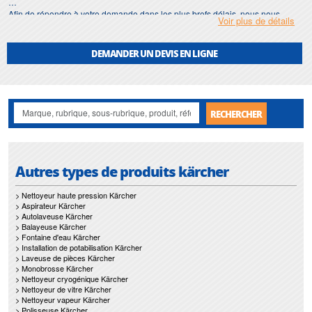
Afin de répondre à votre demande dans les plus brefs délais, nous nous
Voir plus de détails
assurons d'avoir en permanence un stock important de
aspirateur brosseur
.
Motralec
met également à votre disposition son service de
réparation
et
DEMANDER UN DEVIS EN LIGNE
maintenance de
aspirateur brosseur
.
Nos interventions sur toute l'Ile de France suivant vos besoins et vos
contraintes sont un gage d'efficacité, et garantissent l'absence de perturbation
de vos installations de
aspirateur brosseur
.
RECHERCHER
Autres types de produits kärcher
> Nettoyeur haute pression Kärcher
> Aspirateur Kärcher
> Autolaveuse Kärcher
> Balayeuse Kärcher
> Fontaine d'eau Kärcher
> Installation de potabilisation Kärcher
> Laveuse de pièces Kärcher
> Monobrosse Kärcher
> Nettoyeur cryogénique Kärcher
> Nettoyeur de vitre Kärcher
> Nettoyeur vapeur Kärcher
> Polisseuse Kärcher