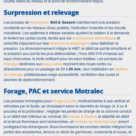
courbe réelle du réseau et le point de fonctionnement requis.
Surpression et relevage
Les pompes de
surpression
Bell & Gossett
maintiennent une pression
constante sur les réseaux d'eau potable, l'extinction incendie et les circuits
industriels. Les systèmes à vitesse variable ajustent la rotation à la demande
et évitent les cycles courts, tandis que les
surpresseurs domestiques
et
collectifs s'appuient sur des
réservoirs à diaphragme
pour stabiliser la
pression. Le dimensionnement intègre la HMT, le débit de pointe simultané et
la pression aux points les plus défavorables ; l'inox AISI 316 s'impose sur
eaux chlorurées, la fonte suffisant pour les eaux traitées. Les pompes de
relevage
destinées aux
eaux usées
reçoivent des roues vortex ou
dilacératrices pour un passage de 50 à
80 mm
; leur installation en
stations
de relevage
préfabriquées exige accessibilité, ventilation des cuves et
alarmes de dysfonctionnement.
Forage, PAC et service Motralec
Les pompes immergées pour
forage et puits
, multicellulaires à axe vertical et
refroidies par le fluide, se choisissent selon le diamètre du forage (4, 6 ou 8
pouces) et la profondeur ; négliger les pertes de charge de la colonne conduit
à un débit réel inférieur au nominal. En
pompe à chaleur
, la stabilité de débit
et la tenue thermique sont recherchées, un
module de désembouage
amont
protégeant les échangeurs. Nous fournissons les courbes réelles intégrant les
pertes des accessoires, tenons un stock de garnitures, roulements et roues, et