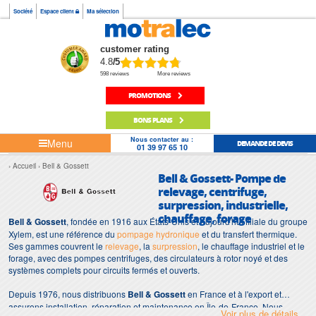
Société
Espace client
Ma sélection
customer rating
4.8
/5
598 reviews
More reviews
PROMOTIONS
BONS PLANS
Nous contacter au :
Menu
DEMANDE DE DEVIS
01 39 97 65 10
Accueil
Bell & Gossett
Bell & Gossett- Pompe de
relevage, centrifuge,
surpression, industrielle,
chauffage, forage
Bell & Gossett
, fondée en 1916 aux États-Unis et aujourd'hui filiale du groupe
Xylem, est une référence du
pompage hydronique
et du transfert thermique.
Ses gammes couvrent le
relevage
, la
surpression
, le chauffage industriel et le
forage, avec des pompes centrifuges, des circulateurs à rotor noyé et des
systèmes complets pour circuits fermés et ouverts.
Depuis 1976, nous distribuons
Bell & Gossett
en France et à l'export et
assurons installation, réparation et maintenance en Île-de-France. Nous
Voir plus de détails