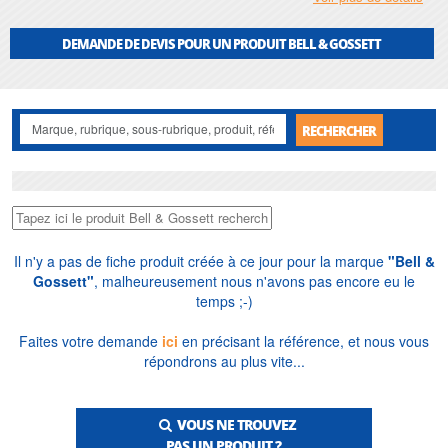
tenons en stock les principales références et pièces, dimensionnons
gratuitement vos circuits et accompagnons professionnels et particuliers, en
arbitrant entre
circulateurs simples
,
pompes doubles
et systèmes de
DEMANDE DE DEVIS POUR UN PRODUIT BELL & GOSSETT
surpression selon votre installation.
RECHERCHER
Il n'y a pas de fiche produit créée à ce jour pour la marque
"Bell &
Gossett"
, malheureusement nous n'avons pas encore eu le
temps ;-)
Faites votre demande
ici
en précisant la référence, et nous vous
répondrons au plus vite...
VOUS NE TROUVEZ
PAS UN PRODUIT ?