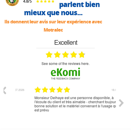
4.8
/
5
parlent bien
mieux que nous...
Ils donnent leur avis sur leur expérience avec
Motralec
Excellent
see some of the reviews here.
07.2026
18.07.2026
Monsieur Delhaye est une personne disponible, à
bien ri
l'écoute du client et très aimable - cherchant toujours la
bonne solution et le matériel convenant à l'usage qui en
est prévu