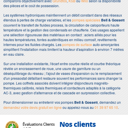
comparons objectivement avec
Grundfos
,
KSB
ou
Wilo
selon la disponibilité
des pièces et le coût de possession.
Les systèmes hydroniques maintiennent un débit constant dans des réseaux
étendus à pertes de charge variables, et les
pompes spéciales
Bell & Gossett
couvrent le transfert de fluides process, la circulation de caloporteurs haute
température et la gestion des condensats en chaufferie. Ces usages appellent
une sélection rigoureuse des matériaux en contact : aciers alliés pour les
hautes températures, fontes austénitiques en milieu corrosif, revêtements
internes pour les fluides chargés. Les
pompes de surface
auto-amorçantes
simplifient l'installation mais limitent la hauteur d'aspiration à environ 7 mètres
en eau claire.
Sur une installation existante, l'écart entre courbe réelle et courbe théorique
révèle un encrassement de roue, une usure de garniture ou un
déséquilibrage du réseau ; l'ajout de vases d'expansion ou le remplacement
d'un pressostat défaillant restaure souvent les performances sans changer la
pompe. Les coffrets associés doivent intégrer disjoncteurs magnéto-
thermiques calibrés, relais thermiques et contacteurs adaptés à la catégorie
AC-3, avec gestion d'alternance et de cascade en surpression collective.
Pour dimensionner ou entretenir vos pompes
Bell & Gossett
, demandez un
demandez votre devis gratuit en ligne
ou appelez-nous au
01 39 97 65 10
.
Nos clients
Évaluations Clients