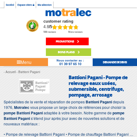
Société
Espace client
Ma sélection
customer rating
4.8
/5
598 reviews
More reviews
PROMOTIONS
BONS PLANS
Nous contacter au :
Menu
DEMANDE DE DEVIS
01 39 97 65 10
Accueil
Battioni Pagani
Battioni Pagani - Pompe de
relevage eaux usées,
submersible, centrifuge,
pompage, arrosage
Spécialistes de la vente et réparation de pompes
Battioni Pagani
depuis
1976,
Motralec
vous propose un large choix de références pour choisir la
pompe Battioni Pagani
adaptée à votre besoin. Notre gamme de
pompe
Battioni Pagani
s’étend jour après jour avec de nouvelles solutions et de
nouveaux matériaux :
• Pompe de relevage Battioni Pagani • Pompe de chauffage Battioni Pagani •