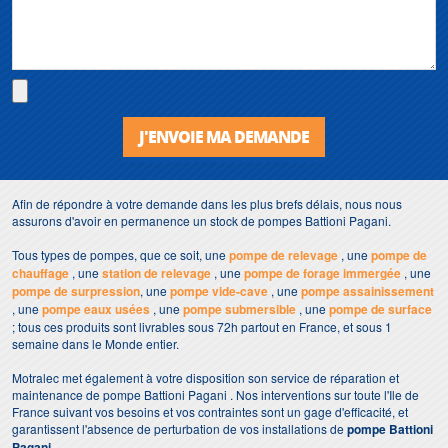
J'ENVOIE MA DEMANDE
Afin de répondre à votre demande dans les plus brefs délais, nous nous
assurons d'avoir en permanence un stock de pompes Battioni Pagani.
Tous types de pompes, que ce soit, une
pompe de relevage
, une
pompe de
chauffage
, une
station de relevage
, une
pompe de forage immergée
, une
pompe de surpression
, une
pompe vide-cave
, une
pompe assainissement
, une
pompe eaux usées
, une
pompe submersible
, une
pompe de surface
; tous ces produits sont livrables sous 72h partout en France, et sous 1
semaine dans le Monde entier.
Motralec met également à votre disposition son service de réparation et
maintenance de pompe Battioni Pagani . Nos interventions sur toute l'Ile de
France suivant vos besoins et vos contraintes sont un gage d'efficacité, et
garantissent l'absence de perturbation de vos installations de
pompe Battioni
Pagani
.