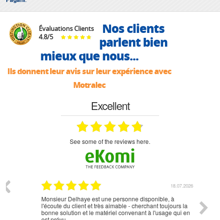
Nos clients
Évaluations Clients
4.8
/
5
parlent bien
mieux que nous...
Ils donnent leur avis sur leur expérience avec
Motralec
Excellent
see some of the reviews here.
07.2026
18.07.2026
Monsieur Delhaye est une personne disponible, à
bien ri
l'écoute du client et très aimable - cherchant toujours la
bonne solution et le matériel convenant à l'usage qui en
est prévu