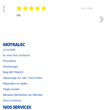
24.07.2026
Monsieur Delhaye est une personne 
l'écoute du client et très aimable - c
bonne solution et le matériel conven
est prévu
MOTRALEC
La société
Ils nous font confiance
Promotions
Déstockage
Blog MOTRALEC
Dépannage sur site / Intervention
Réparation en atelier
Pages locales
Marques distribuées par Motralec
Nous contacter
NOS SERVICES