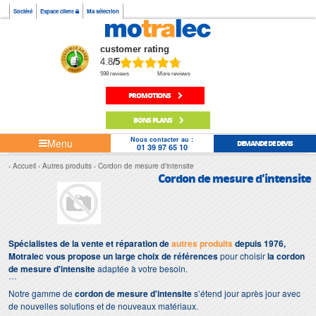
Société
Espace client
Ma sélection
customer rating
4.8
/5
598 reviews
More reviews
PROMOTIONS
BONS PLANS
Nous contacter au :
Menu
DEMANDE DE DEVIS
01 39 97 65 10
Accueil
Autres produits
Cordon de mesure d'intensite
Cordon de mesure d'intensite
Spécialistes de la vente et réparation de
autres produits
depuis 1976,
Motralec vous propose un large choix de références
pour choisir
la cordon
de mesure d'intensite
adaptée à votre besoin.
Notre gamme de
cordon de mesure d'intensite
s’étend jour après jour avec
de nouvelles solutions et de nouveaux matériaux.