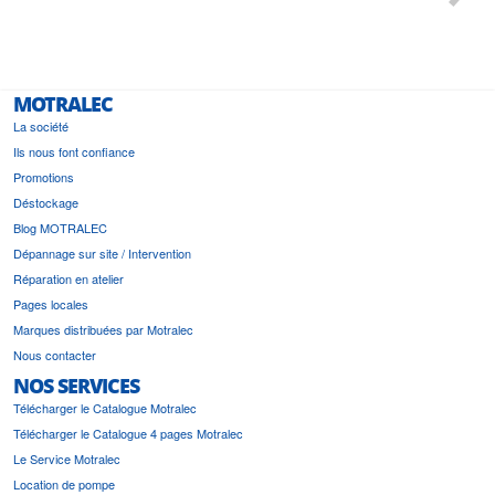
le
bonne 
i a été
est pr
MOTRALEC
La société
Ils nous font confiance
Promotions
Déstockage
Blog MOTRALEC
Dépannage sur site / Intervention
Réparation en atelier
Pages locales
Marques distribuées par Motralec
Nous contacter
NOS SERVICES
Télécharger le Catalogue Motralec
Télécharger le Catalogue 4 pages Motralec
Le Service Motralec
Location de pompe