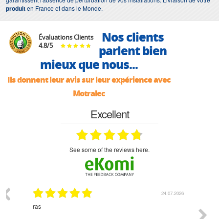
produit
en France et dans le Monde.
Nos clients
Évaluations Clients
4.8
/
5
parlent bien
mieux que nous...
Ils donnent leur avis sur leur expérience avec
Motralec
Excellent
see some of the reviews here.
03.2026
24.07.2026
n
ras
Monsie
 géré
l'écout