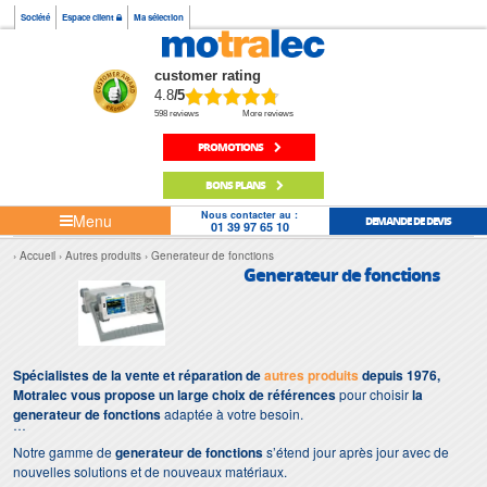
Société
Espace client
Ma sélection
customer rating
4.8
/5
598 reviews
More reviews
PROMOTIONS
BONS PLANS
Nous contacter au :
Menu
DEMANDE DE DEVIS
01 39 97 65 10
Accueil
Autres produits
Generateur de fonctions
Generateur de fonctions
Spécialistes de la vente et réparation de
autres produits
depuis 1976,
Motralec vous propose un large choix de références
pour choisir
la
generateur de fonctions
adaptée à votre besoin.
Notre gamme de
generateur de fonctions
s’étend jour après jour avec de
nouvelles solutions et de nouveaux matériaux.