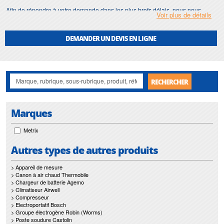
Afin de répondre à votre demande dans les plus brefs délais, nous nous
Voir plus de détails
assurons d'avoir en permanence un stock important de
generateur de
fonctions
.
DEMANDER UN DEVIS EN LIGNE
Motralec
met également à votre disposition son service de
réparation
et
maintenance de
generateur de fonctions
.
Nos interventions sur toute l'Ile de France suivant vos besoins et vos
contraintes sont un gage d'efficacité, et garantissent l'absence de perturbation
RECHERCHER
de vos installations de
generateur de fonctions
.
Marques
Metrix
Autres types de autres produits
> Appareil de mesure
> Canon à air chaud Thermobile
> Chargeur de batterie Agemo
> Climatiseur Airwell
> Compresseur
> Electroportatif Bosch
> Groupe électrogène Robin (Worms)
> Poste soudure Castolin