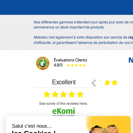
Nos différentes gammes s’étendent jour après jour avec de no
permanence un stock important de produits.
Motralec met également à votre disposition son service de
ré
d'efficacité, et garantissent l'absence de perturbation de vos i
N
Évaluations Clients
4.8
/
5
Excellent
18.07.2026
07.07.2026
ne
bien rien a dire .what else
RAS
très aimable
on et le
n est prévu
see some of the reviews here.