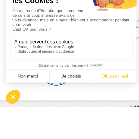
L'EXPERTISE MOTRALEC
Depuis 1976
, nous sommes
les spécialistes numéro 1 en
France
en pompes de relevage, station de relevage, pompe 
chauffage, suppression, forage, immergée et moteurs électriq
Nous assurons
la vente, la réparation, l'installation et le
dépannage
, tout en travaillant avec les marques les plus fiab
du marché.
Moyens de paiement