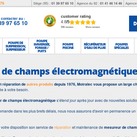
976
Siège (95) :
Agence du 92 :
Agence 
01 39 97 65 10
01 41 46 14 46
customer rating
contacter au :
39 97 65 10
D
4.8
/5
598 reviews
More reviews
POMPE
POMPE DE
IMMERGÉE,
POMPE
RÉCUPÉRATEUR
POMPES
SURPRESSION,
FORAGE /
PISCINE
D'EAU DE PLUIE
SPÉCIALES
SURPRESSEUR
PUITS
 de champs électromagnétiqu
et réparation de
autres produits
depuis 1976, Motralec vous propose un large ch
e à votre besoin.
r de champs électromagnétique
s’étend jour après jour avec de nouvelles soluti
demande dans les plus brefs délais, nous nous assurons d'avoir en permanence un 
votre disposition son service de
réparation
et maintenance de
mesureur de cham