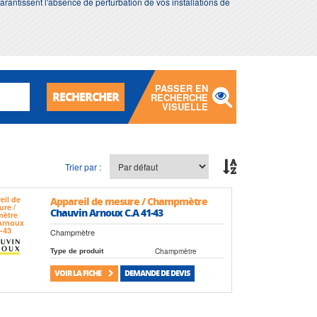
 garantissent l'absence de perturbation de vos installations de
PASSER EN
RECHERCHER
RECHERCHE
VISUELLE
Trier par :
Appareil de mesure / Champmètre
Chauvin Arnoux C.A 41-43
Champmètre
Champmètre
Type de produit
VOIR LA FICHE
DEMANDE DE DEVIS