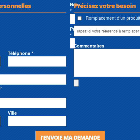
ersonnelles
Nom
Précisez votre besoin
*
Remplacement d'un produit 
Prénom
*
Commentaires
Téléphone *
er
Ville
J'ENVOIE MA DEMANDE