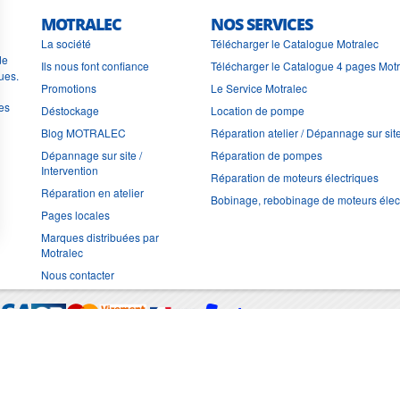
MOTRALEC
NOS SERVICES
La société
Télécharger le Catalogue Motralec
de
Ils nous font confiance
Télécharger le Catalogue 4 pages Mot
ues.
Promotions
Le Service Motralec
les
Déstockage
Location de pompe
Blog MOTRALEC
Réparation atelier / Dépannage sur sit
Dépannage sur site /
Réparation de pompes
Intervention
Réparation de moteurs électriques
Réparation en atelier
Bobinage, rebobinage de moteurs élec
Pages locales
Marques distribuées par
Motralec
Nous contacter
Moyens de trans