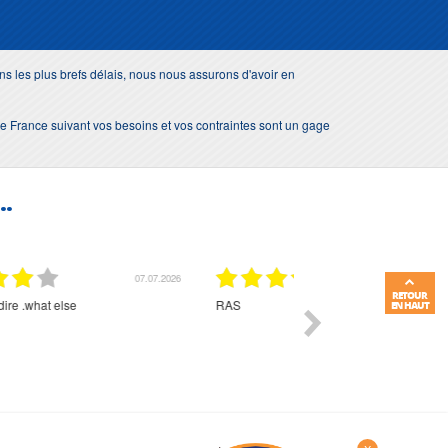
s les plus brefs délais, nous nous assurons d'avoir en
e de France suivant vos besoins et vos contraintes sont un gage
..
01.07.2026
RETOUR
Commande et délais parfait
Très bon suivi et très bon
EN HAUT