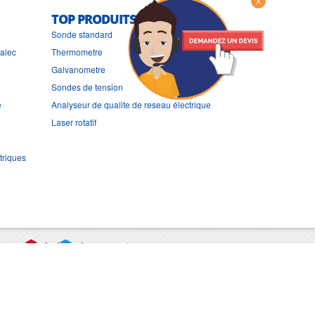
X
TOP PRODUITS
Sonde standard
ralec
Thermometre
Galvanometre
Sondes de tension
e
Analyseur de qualite de reseau électrique
Laser rotatif
triques
port
CGV
Mentions légales
Contact