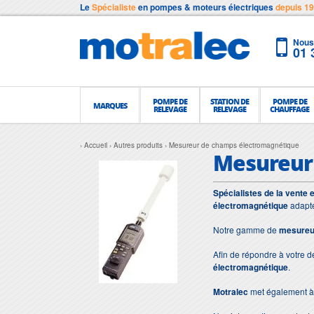
Le
Spécialiste
en pompes & moteurs électriques
depuis 1
Nous 
01 
POMPE DE
STATION DE
POMPE DE
MARQUES
RELEVAGE
RELEVAGE
CHAUFFAGE
Accueil
Autres produits
Mesureur de champs électromagnétique
Mesureur
Spécialistes de la vente 
électromagnétique
adapté
Notre gamme de
mesureu
Afin de répondre à votre 
électromagnétique
.
Motralec
met également à 