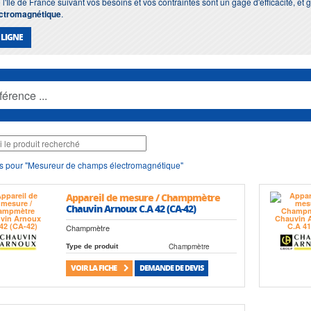
 l'Ile de France suivant vos besoins et vos contraintes sont un gage d'efficacité, et
ctromagnétique
.
 LIGNE
s pour "Mesureur de champs électromagnétique"
Appareil de mesure / Champmètre
Chauvin Arnoux C.A 42 (CA-42)
Champmètre
Champmètre
Type de produit
VOIR LA FICHE
DEMANDE DE DEVIS