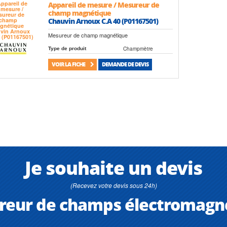
Appareil de mesure / Mesureur de
champ magnétique
Chauvin Arnoux C.A 40 (P01167501)
Mesureur de champ magnétique
Champmètre
Type de produit
VOIR LA FICHE
DEMANDE DE DEVIS
Je souhaite un devis
(Recevez votre devis sous 24h)
reur de champs électromagn