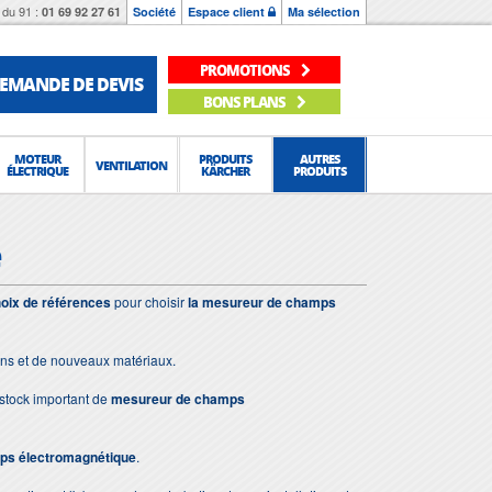
du 91 :
01 69 92 27 61
Société
Espace client
Ma sélection
PROMOTIONS
EMANDE DE DEVIS
BONS PLANS
MOTEUR
PRODUITS
AUTRES
VENTILATION
ÉLECTRIQUE
KÄRCHER
PRODUITS
e
oix de références
pour choisir
la mesureur de champs
ons et de nouveaux matériaux.
stock important de
mesureur de champs
ps électromagnétique
.