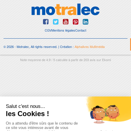
CGV
Mentions légales
Contact
© 2026 - Motralec, All rights reserved. | Création :
Alphalives Multimédia
Note moyenne de
4.9
/
5
calculée à partir de
203
avis sur
Ekomi