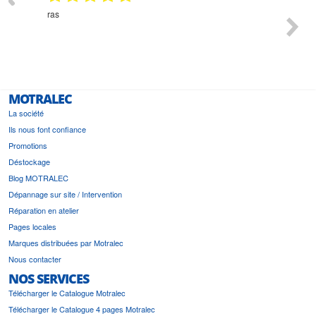
Monsieur Delhaye est une personne disponible, à
bien ri
l'écoute du client et très aimable - cherchant toujours la
bonne solution et le matériel convenant à l'usage qui en
est prévu
MOTRALEC
La société
Ils nous font confiance
Promotions
Déstockage
Blog MOTRALEC
Dépannage sur site / Intervention
Réparation en atelier
Pages locales
Marques distribuées par Motralec
Nous contacter
NOS SERVICES
Télécharger le Catalogue Motralec
Télécharger le Catalogue 4 pages Motralec