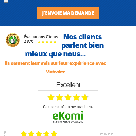
J'ENVOIE MA DEMANDE
Nos clients
Évaluations Clients
4.8
/
5
parlent bien
mieux que nous...
Ils donnent leur avis sur leur expérience avec
Motralec
Excellent
see some of the reviews here.
07.2026
18.07.2026