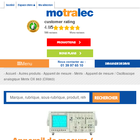
Société
Espace client
Ma sélection
customer rating
4.8
/5
598 reviews
More reviews
PROMOTIONS
BONS PLANS
Nous contacter au :
Menu
DEMANDE DE DEVIS
01 39 97 65 10
Accueil
Autres produits
Appareil de mesure
Metrix
Appareil de mesure / Oscilloscope
analogique Metrix OX 863 (OX863)
RECHERCHER