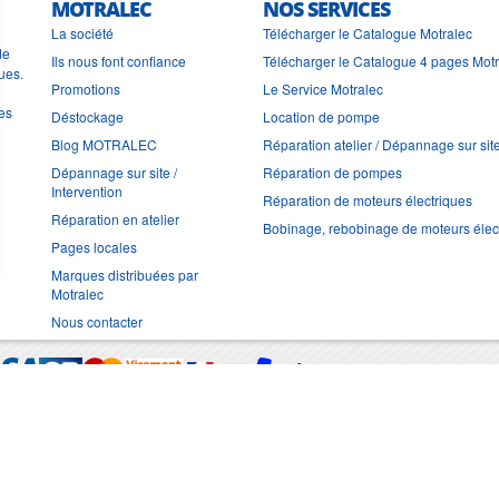
MOTRALEC
NOS SERVICES
La société
Télécharger le Catalogue Motralec
de
Ils nous font confiance
Télécharger le Catalogue 4 pages Mot
ues.
Promotions
Le Service Motralec
les
Déstockage
Location de pompe
Blog MOTRALEC
Réparation atelier / Dépannage sur sit
Dépannage sur site /
Réparation de pompes
Intervention
Réparation de moteurs électriques
Réparation en atelier
Bobinage, rebobinage de moteurs élec
Pages locales
Marques distribuées par
Motralec
Nous contacter
Moyens de trans