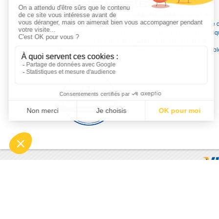
L'EXPERTISE MOTRALEC
Depuis 1976
, nous sommes
les spécialistes numéro 1 en
France
en pompes de relevage, station de relevage, pompe 
chauffage, suppression, forage, immergée et moteurs électriq
Nous assurons
la vente, la réparation, l'installation et le
dépannage
, tout en travaillant avec les marques les plus fiab
du marché.
Moyens de paiement