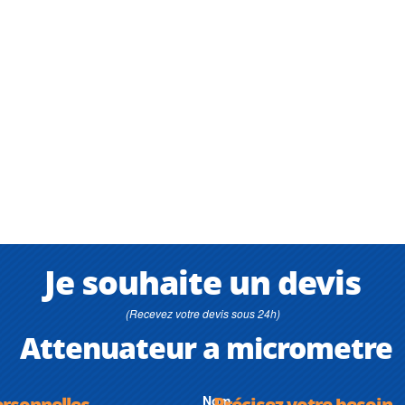
Je souhaite un devis
(Recevez votre devis sous 24h)
Attenuateur a micrometre
ersonnelles
Nom
Précisez votre besoin