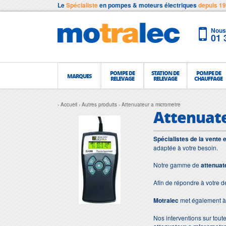
Le
Spécialiste
en pompes & moteurs électriques
depuis 1
Nous 
01 
POMPE DE
STATION DE
POMPE DE
MARQUES
RELEVAGE
RELEVAGE
CHAUFFAGE
Accueil
Autres produits
Attenuateur a micrometre
Attenuat
Spécialistes de la vente 
adaptée à votre besoin.
Notre gamme de
attenuat
Afin de répondre à votre 
Motralec
met également à 
Nos interventions sur toute