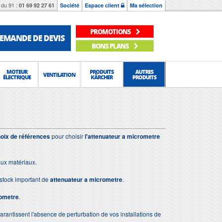
du 91 :
01 69 92 27 61
Société
Espace client
Ma sélection
PROMOTIONS
EMANDE DE DEVIS
BONS PLANS
MOTEUR
PRODUITS
AUTRES
VENTILATION
ÉLECTRIQUE
KÄRCHER
PRODUITS
oix de références
pour choisir
l'attenuateur a micrometre
aux matériaux.
stock important de
attenuateur a micrometre
.
rometre
.
 garantissent l'absence de perturbation de vos installations de