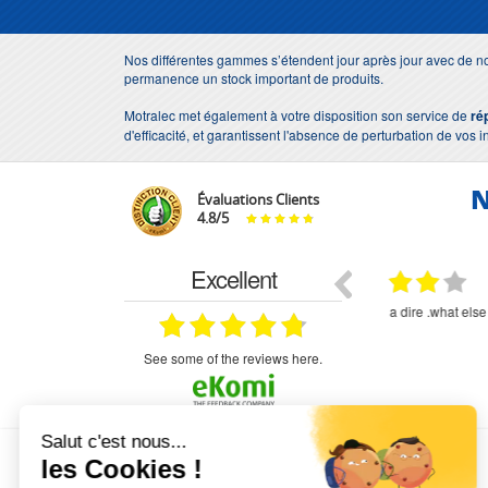
Nos différentes gammes s’étendent jour après jour avec de no
permanence un stock important de produits.
Motralec met également à votre disposition son service de
ré
d'efficacité, et garantissent l'absence de perturbation de vos i
N
Évaluations Clients
4.8
/
5
Excellent
18.07.2026
07.07.2026
ne
bien rien a dire .what else
RAS
très aimable
on et le
n est prévu
see some of the reviews here.