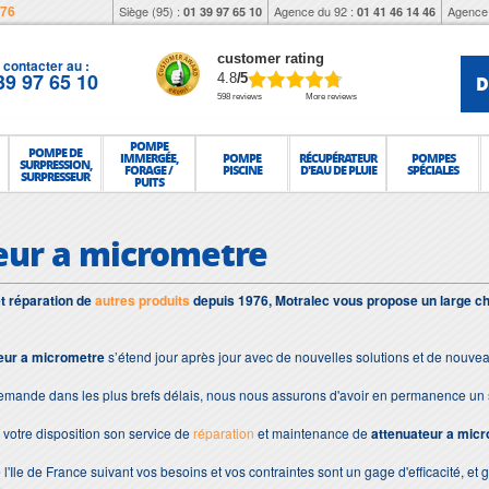
976
Siège (95) :
Agence du 92 :
Agence 
01 39 97 65 10
01 41 46 14 46
customer rating
contacter au :
39 97 65 10
D
4.8
/5
598 reviews
More reviews
POMPE
POMPE DE
IMMERGÉE,
POMPE
RÉCUPÉRATEUR
POMPES
SURPRESSION,
FORAGE /
PISCINE
D'EAU DE PLUIE
SPÉCIALES
SURPRESSEUR
PUITS
eur a micrometre
et réparation de
autres produits
depuis 1976, Motralec vous propose un large ch
eur a micrometre
s’étend jour après jour avec de nouvelles solutions et de nouve
demande dans les plus brefs délais, nous nous assurons d'avoir en permanence un 
votre disposition son service de
réparation
et maintenance de
attenuateur a mic
 l'Ile de France suivant vos besoins et vos contraintes sont un gage d'efficacité, et