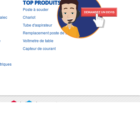
TOP PRODUITS
Poste à souder
ralec
Chariot
Tube d'aspirateur
Remplacement poste de soudure
e
Voltmetre de table
Capteur de courant
triques
port
CGV
Mentions légales
Contact