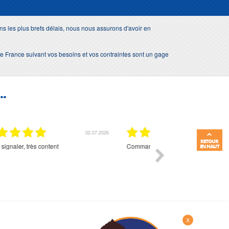
s les plus brefs délais, nous nous assurons d'avoir en
e de France suivant vos besoins et vos contraintes sont un gage
..
01.07.2026
RETOUR
Commande et délais parfait
Très bon suivi et très bon
EN HAUT
X