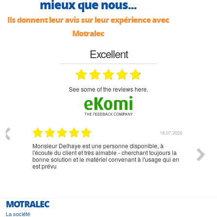
mieux que nous...
Ils donnent leur avis sur leur expérience avec
Motralec
Excellent
see some of the reviews here.
07.2026
18.07.2026
Monsieur Delhaye est une personne disponible, à
bien ri
l'écoute du client et très aimable - cherchant toujours la
bonne solution et le matériel convenant à l'usage qui en
est prévu
MOTRALEC
La société