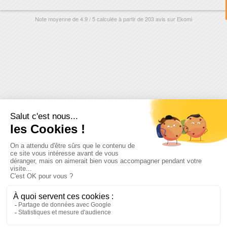
Note moyenne de
4.9
/
5
calculée à partir de
203
avis sur
Ekomi