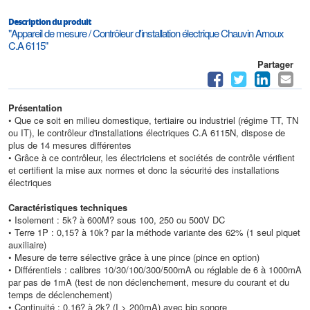
Description du produit
"Appareil de mesure / Contrôleur d'installation électrique Chauvin Arnoux
C.A 6115"
Partager
Présentation
• Que ce soit en milieu domestique, tertiaire ou industriel (régime TT, TN
ou IT), le contrôleur d'installations électriques C.A 6115N, dispose de
plus de 14 mesures différentes
• Grâce à ce contrôleur, les électriciens et sociétés de contrôle vérifient
et certifient la mise aux normes et donc la sécurité des installations
électriques
Caractéristiques techniques
• Isolement : 5k? à 600M? sous 100, 250 ou 500V DC
• Terre 1P : 0,15? à 10k? par la méthode variante des 62% (1 seul piquet
auxiliaire)
• Mesure de terre sélective grâce à une pince (pince en option)
• Différentiels : calibres 10/30/100/300/500mA ou réglable de 6 à 1000mA
par pas de 1mA (test de non déclenchement, mesure du courant et du
temps de déclenchement)
• Continuité : 0,16? à 2k? (I > 200mA) avec bip sonore