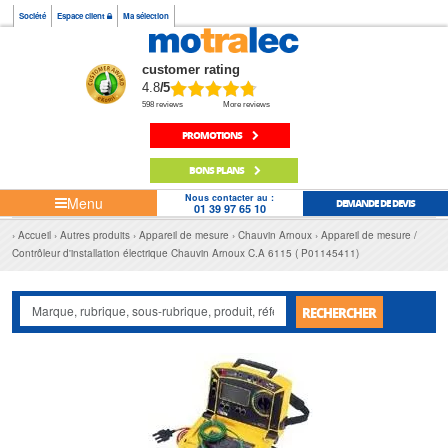
Société
Espace client
Ma sélection
customer rating
4.8
/5
598 reviews
More reviews
PROMOTIONS
BONS PLANS
Nous contacter au :
Menu
DEMANDE DE DEVIS
01 39 97 65 10
Accueil
Autres produits
Appareil de mesure
Chauvin Arnoux
Appareil de mesure /
Contrôleur d'installation électrique Chauvin Arnoux C.A 6115 ( P01145411)
RECHERCHER