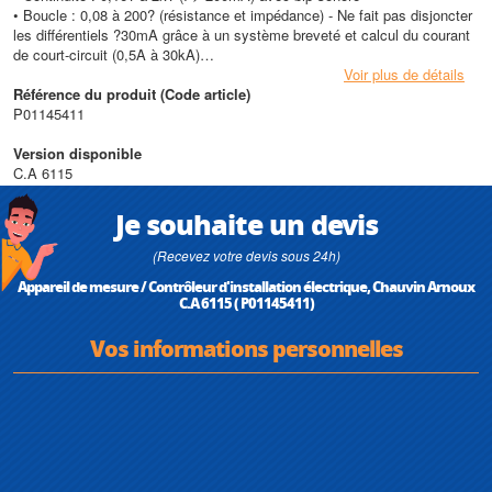
• Boucle : 0,08 à 200? (résistance et impédance) - Ne fait pas disjoncter
les différentiels ?30mA grâce à un système breveté et calcul du courant
de court-circuit (0,5A à 30kA)
• Rotation de phases : 20 à 440V AC / 15,3 à 450Hz
Voir plus de détails
• Tension : 10 à 440V AC/DC
Référence du produit (Code article)
• Courant et courant de fuite : 4mA à 300A (avec pince en option)
P01145411
• Fréquence : 15,3 à 450Hz
• Boîtier chantier résistant avec sangle de transport et de positionnement
Version disponible
ventral
C.A 6115
• Grand afficheur LCD 2000pt rétro-éclairé
• Seuils et alarmes programmables dans chaque fonction
Je souhaite un devis
• Mémoire 800 mesures
• Interface RS 232 pour logiciel et imprimante (en option)
(Recevez votre devis sous 24h)
• Sonde de commande déportée en option
Appareil de mesure / Contrôleur d'installation électrique, Chauvin Arnoux
• Alimentation : batterie rechargeable avec chargeur interne
C.A 6115 ( P01145411)
• Mesures selon NF C 15-100, VDE 0100...
• Sécurité électrique : IEC 1010 300V Cat III
Vos informations personnelles
• Dimensions : 295 x 230 x 108mm ; masse : 2,2kg