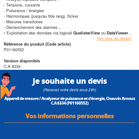
- Tensions, courants
- Puissance / énergies
- Harmoniques (jusqu'au 50e rang), flicker
- Mesures transitoires
- Déclenchement des alarmes...
• Exploitation des données via logiciel
QualistarView
ou
DataViewer
Pro
Voir plus de détails
• Mémoire de travail : 4Mo
Référence du produit (Code article)
• Enregistrement jusqu’à 12 écrans
P01160552
• Conforme IEC 61010-1, 600V. cat.IV
Version disponible
C.A 8334
Je souhaite un devis
(Recevez votre devis sous 24h)
Appareil de mesure / Analyseur de puissance et d'énergie, Chauvin Arnoux
C.A 8334 (P01160552)
Vos informations personnelles