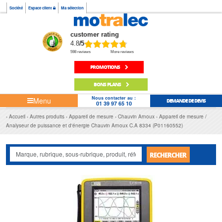
Société
Espace client
Ma sélection
customer rating
4.8
/5
598 reviews
More reviews
PROMOTIONS
BONS PLANS
Nous contacter au :
Menu
DEMANDE DE DEVIS
01 39 97 65 10
Accueil
Autres produits
Appareil de mesure
Chauvin Arnoux
Appareil de mesure /
Analyseur de puissance et d'énergie Chauvin Arnoux C.A 8334 (P01160552)
RECHERCHER