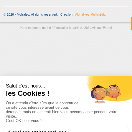
© 2026 - Motralec, All rights reserved. | Création :
Alphalives Multimédia
Note moyenne de
4.9
/
5
calculée à partir de
203
avis sur
Ekomi