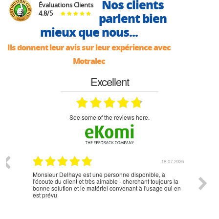
Nos clients
Évaluations Clients
4.8
/
5
parlent bien
mieux que nous...
Ils donnent leur avis sur leur expérience avec
Motralec
Excellent
see some of the reviews here.
07.2026
18.07.2026
Monsieur Delhaye est une personne disponible, à
bien ri
l'écoute du client et très aimable - cherchant toujours la
bonne solution et le matériel convenant à l'usage qui en
est prévu