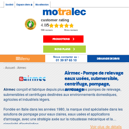
Société
Espace client
Ma sélection
customer rating
4.8
/5
598 reviews
More reviews
PROMOTIONS
BONS PLANS
Nous contacter au :
Menu
DEMANDE DE DEVIS
01 39 97 65 10
Accueil
Airmec
Airmec - Pompe de relevage
eaux usées, submersible,
centrifuge, pompage,
arrosage
Airmec
conçoit et fabrique depuis plus de 40 ans des pompes de relevage,
submersibles et centrifuges destinées aux environnements domestiques,
agricoles et industriels légers.
Fondée en Italie dans les années 1980, la marque s'est spécialisée dans les
solutions de pompage pour eaux claires, eaux usées et applications
d'arrosage, avec une stratégie axée sur la robustesse mécanique et la
simplicité d'installation.
Voir plus de détails