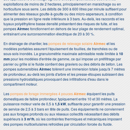
exploitations de moins de 2 hectares, principalement en maraîchage ou en
horticulture sous serre. Les débits de 300 à 600 litres par minute suffisent pour
alimenter des réseaux goutte-à-goutte ou des micro-asperseurs, à condition
que la pression en ligne reste inférieure à 3 bars. Au-delà, les raccords et les
tuyaux polyéthylène basse densité présentent des risques de fuite, et les
pompes
Airmec
fonctionnent en dehors de leur plage de rendement optimal,
entraînant une surconsommation électrique de 20 à 30 %.
En drainage de chantier, les
pompes de relevage solaire
Airmec
et les
modèles portables assurent l'épuisement de fouilles, de tranchées ou de
sous-sols inondés. La granulométrie maximale admissible reste limitée à
10
mm
pour les modèles d'entrée de gamme, ce qui impose un préfiltrage par
panier ou grille si le fluide contient des graviers ou des débris de béton. Les
pompes submersibles
Airmec
tolèrent une immersion totale jusqu'à 7 mètres
de profondeur, au-delà les joints d'arbre et les presse-étoupes subissent des
pressions hydrostatiques provoquant des infiltrations d'eau dans le
compartiment moteur.
Les
pompes de forage immergées 4 pouces
Airmec
équipent les puits
domestiques de faible profondeur, typiquement entre 10 et 30 mètres. La
puissance moteur varie de 0,5 à
1,5 kW
, suffisante pour garantir une pression
de service de 2,5 à 3 bars en tête de puits. Ces équipements ne conviennent
pas aux forages profonds ou aux réseaux collectifs nécessitant des débits
supérieurs à
3 m³/h
, où les contraintes thermiques et mécaniques imposent
des pompes multicellulaires refroidies par circulation forcée du fluide.