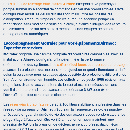
Les
stations de relevage eaux claires
Airmec
intègrent cuve polyéthylène,
pompe submersible et coffret de commande en version préassemblée. Cette
configuration réduit les délais d'installation mais limite les possibilités
d'adaptation ultérieure : impossibilité d'ajouter une seconde pompe en
redondance sans modifier la taille de la cuve, difficulté d'intégrer des capteurs
de télésurveillance sur des coffrets électriques non équipés de sorties
analogiques ou numériques.
L'accompagnement Motralec pour vos équipements Airmec :
Expertise et services
Motralec
propose une gamme complète d'accessoires compatibles avec les
installations
Airmec
pour garantir la pérennité et la performance
opérationnelle des systèmes. Les
coffrets électriques pour pompe de relevage
assurent la protection des moteurs par disjoncteur magnéto-thermique calibré
selon la puissance nominale, avec ajout possible de protections différentielles
30 mA en environnement humide. Les coffrets en polyester
IP65
résistent aux
projections d'eau et aux variations de température, mais nécessitent une
ventilation naturelle si la puissance totale dépasse
3 kW
pour éviter
l'échauffement des composants électroniques.
Les
réservoirs à diaphragme
de 20 à 100 litres stabilisent la pression dans les
réseaux de surpression
Airmec
, réduisant la fréquence des cycles marche-
arrêt et prolongeant la durée de vie des contacteurs et des condensateurs. Le
prégonflage à l'azote doit être vérifié annuellement pour maintenir une
pression de 0,9 fois la pression de déclenchement du pressostat, un écart
supérieur à
0,2 bar
entraîne des variations de pression perceptibles en bout