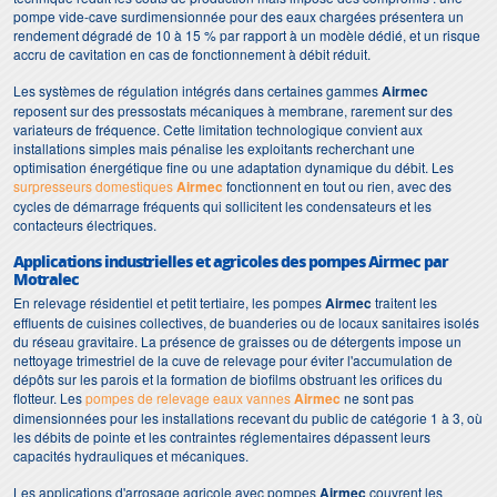
pompe vide-cave surdimensionnée pour des eaux chargées présentera un
rendement dégradé de 10 à 15 % par rapport à un modèle dédié, et un risque
accru de cavitation en cas de fonctionnement à débit réduit.
Les systèmes de régulation intégrés dans certaines gammes
Airmec
reposent sur des pressostats mécaniques à membrane, rarement sur des
variateurs de fréquence. Cette limitation technologique convient aux
installations simples mais pénalise les exploitants recherchant une
optimisation énergétique fine ou une adaptation dynamique du débit. Les
surpresseurs domestiques
Airmec
fonctionnent en tout ou rien, avec des
cycles de démarrage fréquents qui sollicitent les condensateurs et les
contacteurs électriques.
Applications industrielles et agricoles des pompes Airmec par
Motralec
En relevage résidentiel et petit tertiaire, les pompes
Airmec
traitent les
effluents de cuisines collectives, de buanderies ou de locaux sanitaires isolés
du réseau gravitaire. La présence de graisses ou de détergents impose un
nettoyage trimestriel de la cuve de relevage pour éviter l'accumulation de
dépôts sur les parois et la formation de biofilms obstruant les orifices du
flotteur. Les
pompes de relevage eaux vannes
Airmec
ne sont pas
dimensionnées pour les installations recevant du public de catégorie 1 à 3, où
les débits de pointe et les contraintes réglementaires dépassent leurs
capacités hydrauliques et mécaniques.
Les applications d'arrosage agricole avec pompes
Airmec
couvrent les