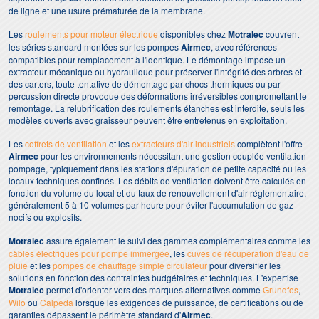
de ligne et une usure prématurée de la membrane.
Les
roulements pour moteur électrique
disponibles chez
Motralec
couvrent
les séries standard montées sur les pompes
Airmec
, avec références
compatibles pour remplacement à l'identique. Le démontage impose un
extracteur mécanique ou hydraulique pour préserver l'intégrité des arbres et
des carters, toute tentative de démontage par chocs thermiques ou par
percussion directe provoque des déformations irréversibles compromettant le
remontage. La relubrification des roulements étanches est interdite, seuls les
modèles ouverts avec graisseur peuvent être entretenus en exploitation.
Les
coffrets de ventilation
et les
extracteurs d'air industriels
complètent l'offre
Airmec
pour les environnements nécessitant une gestion couplée ventilation-
pompage, typiquement dans les stations d'épuration de petite capacité ou les
locaux techniques confinés. Les débits de ventilation doivent être calculés en
fonction du volume du local et du taux de renouvellement d'air réglementaire,
généralement 5 à 10 volumes par heure pour éviter l'accumulation de gaz
nocifs ou explosifs.
Motralec
assure également le suivi des gammes complémentaires comme les
câbles électriques pour pompe immergée
, les
cuves de récupération d'eau de
pluie
et les
pompes de chauffage simple circulateur
pour diversifier les
solutions en fonction des contraintes budgétaires et techniques. L'expertise
Motralec
permet d'orienter vers des marques alternatives comme
Grundfos
,
Wilo
ou
Calpeda
lorsque les exigences de puissance, de certifications ou de
garanties dépassent le périmètre standard d'
Airmec
.