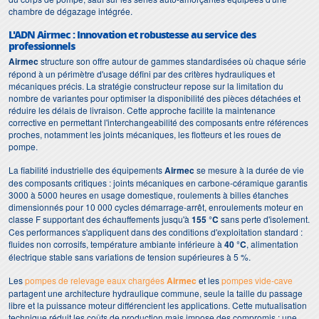
chambre de dégazage intégrée.
L'ADN Airmec : Innovation et robustesse au service des
professionnels
Airmec
structure son offre autour de gammes standardisées où chaque série
répond à un périmètre d'usage défini par des critères hydrauliques et
mécaniques précis. La stratégie constructeur repose sur la limitation du
nombre de variantes pour optimiser la disponibilité des pièces détachées et
réduire les délais de livraison. Cette approche facilite la maintenance
corrective en permettant l'interchangeabilité des composants entre références
proches, notamment les joints mécaniques, les flotteurs et les roues de
pompe.
La fiabilité industrielle des équipements
Airmec
se mesure à la durée de vie
des composants critiques : joints mécaniques en carbone-céramique garantis
3000 à 5000 heures en usage domestique, roulements à billes étanches
dimensionnés pour 10 000 cycles démarrage-arrêt, enroulements moteur en
classe F supportant des échauffements jusqu'à
155 °C
sans perte d'isolement.
Ces performances s'appliquent dans des conditions d'exploitation standard :
fluides non corrosifs, température ambiante inférieure à
40 °C
, alimentation
électrique stable sans variations de tension supérieures à 5 %.
Les
pompes de relevage eaux chargées
Airmec
et les
pompes vide-cave
partagent une architecture hydraulique commune, seule la taille du passage
libre et la puissance moteur différencient les applications. Cette mutualisation
technique réduit les coûts de production mais impose des compromis : une