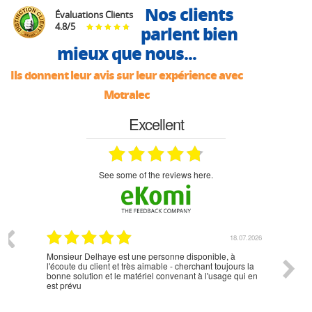
Nos clients
Évaluations Clients
4.8
/
5
parlent bien
mieux que nous...
Ils donnent leur avis sur leur expérience avec
Motralec
Excellent
see some of the reviews here.
07.2026
18.07.2026
Monsieur Delhaye est une personne disponible, à
bien ri
l'écoute du client et très aimable - cherchant toujours la
bonne solution et le matériel convenant à l'usage qui en
est prévu