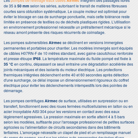
Les
pompes de relevage eaux usées
Airmec
intègrent des passages libres
de 35 à
50 mm
selon les séries, autorisant le transit de matières fibreuses
courtes sans obturation systématique. Le couple moteur est optimisé pour
éviter le blocage en cas de surcharge ponctuelle, mais cette tolérance reste
limitée en présence de textiles ou de déchets plastiques rigides. L'utilisation
en environnement professionnel nécessite un prétraitement mécanique si le
réseau amont présente des risques récurrents de colmatage.
Les pompes submersibles
Airmec
se déclinent en versions immergées
permanentes et portables pour chantier. Les modèles immergés sont équipés
de câbles H07RN-F de 10 mètres standard, avec gaine caoutchouc renforcée
et presse-étoupe
IP68
. La température maximale du fluide pompé est fixée à
35 °C
en continu, dépassant ce seuil entraîne une dégradation accélérée des
joints mécaniques et des isolants du moteur électrique. Les protections
thermiques intégrées déclenchent entre 40 et 60 secondes après détection
d'une surcharge, ce délai impose un dimensionnement rigoureux du coffret
électrique pour éviter les déclenchements intempestifs lors des pointes de
démarrage.
Les pompes centrifuges
Airmec
de surface, utilisées en surpression ou en
transfert, fonctionnent avec des roues fermées multicellulaires en laiton ou en
acier inoxydable AISI 304 pour les versions en contact avec des eaux
légèrement agressives. La pression maximale en sortie atteint 4 à 5 bars
selon les modèles, suffisante pour l'arrosage professionnel de petites surfaces
agricoles ou l'alimentation de circuits secondaires dans des bâtiments
tertiaires. L'amorçage nécessite un clapet de pied et un remplissage manuel
du corps de pompe, sauf sur les séries auto-amorçantes équipées d'une