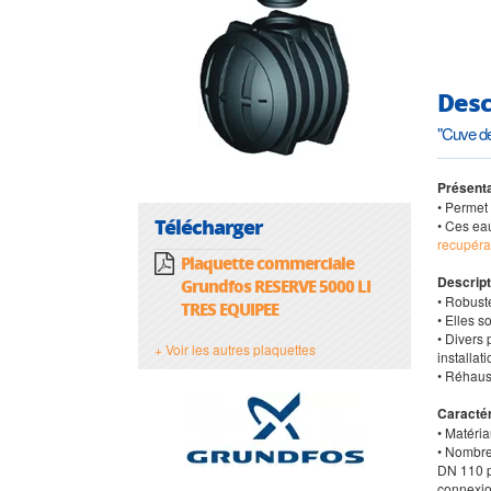
Desc
"Cuve d
Présenta
• Permet 
Télécharger
• Ces eau
recupéra
Plaquette commerciale
Descript
Grundfos RESERVE 5000 LI
• Robuste
TRES EQUIPEE
• Elles s
• Divers 
+ Voir les autres plaquettes
installat
• Réhaus
Caractér
• Matéria
• Nombre 
DN 110 pr
connexio