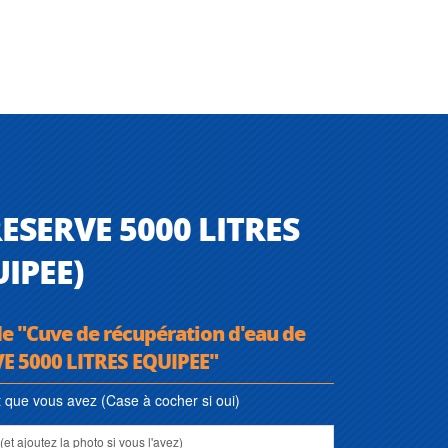
RESERVE 5000 LITRES
UIPEE)
de "Cuve de récupération d'eau de
VE 5000 LITRES EQUIPEE"
que vous avez (Case à cocher si oui)