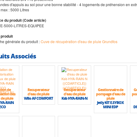
andes d'appuis au sol pour une bonne stabilité - 4 logements de préhension en extré
 max : 5000 Litres
e du produit (Code article)
E-5000-LITRES-EQUIPEE
 produit
iche générale du produit :
Cuve de récupération d'eau de pluie Grundfos
uits Associés
tion de
Recuperateur
Recuperateur
Gestionnaire de
G
sation des
d'eau de pluie
d'eau de pluie
pompage d'eau de
po
 de pluie
Wilo AF COMFORT
Ksb HYA-RAIN-N
pluie
HYA-RAIN
Jetly KIT E.SYBOX
ECO
MINI EDP
D