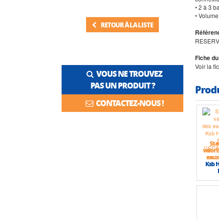
• 2 à 3 b
• Volume
RETOUR À LA LISTE
Référenc
RESERV
Fiche du
Voir la f
VOUS NE TROUVEZ
PAS UN PRODUIT ?
Prod
CONTACTEZ-NOUS !
Sta
valori
eaux
Ksb 