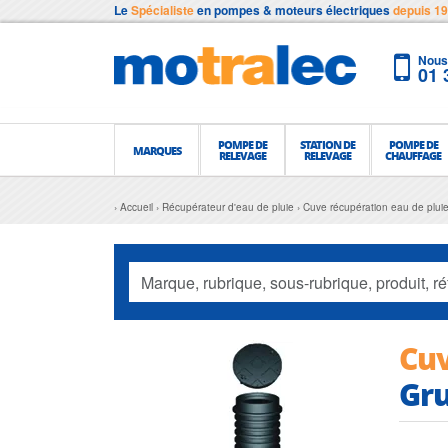
Le
Spécialiste
en pompes & moteurs électriques
depuis 1
Nous 
01 
POMPE DE
STATION DE
POMPE DE
MARQUES
RELEVAGE
RELEVAGE
CHAUFFAGE
Accueil
Récupérateur d'eau de pluie
Cuve récupération eau de plui
Cuv
Gru