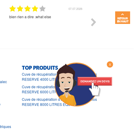
07.07.2026
bien rien a dire .what else
RAS
RETOUR
EN HAUT
X
TOP PRODUITS
Cuve de récupération d'eau de pluie Grundfos
RESERVE 4000 LITRES EQUIPEE
ralec
Cuve de récupération d'eau de pluie Grundfos
RESERVE 6000 LITRES EQUIPEE
Cuve de récupération d'eau de pluie Grundfos
e
RESERVE 8000 LITRES EQUIPEE
triques