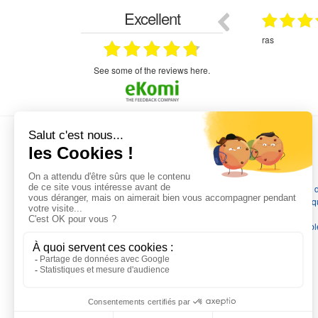
Excellent
29.03.2026
29.03.2026
étitifs,
bonjour commande pompe puit malgré un
ras
mmercial,***
appel en dehors des heures d ouverture votre
commercial a géré ma demande le devis reçu
immédiatement un fois le paiement effectue la
see some of the reviews here.
commande a été valider l envoi a été un peu
long mais dans l ensemble très satisfait
L'EXPERTISE MOTRALEC
Depuis 1976
, nous sommes
les spécialistes numéro 1 en
France
en pompes de relevage, station de relevage, pompe 
chauffage, suppression, forage, immergée et moteurs électriq
Nous assurons
la vente, la réparation, l'installation et le
dépannage
, tout en travaillant avec les marques les plus fiab
du marché.