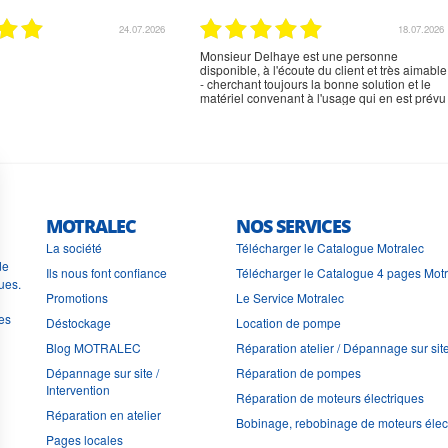
24.07.2026
18.07.2026
Monsieur Delhaye est une personne
disponible, à l'écoute du client et très aimable
- cherchant toujours la bonne solution et le
matériel convenant à l'usage qui en est prévu
MOTRALEC
NOS SERVICES
La société
Télécharger le Catalogue Motralec
de
Ils nous font confiance
Télécharger le Catalogue 4 pages Mot
ues.
Promotions
Le Service Motralec
les
Déstockage
Location de pompe
Blog MOTRALEC
Réparation atelier / Dépannage sur sit
Dépannage sur site /
Réparation de pompes
Intervention
Réparation de moteurs électriques
Réparation en atelier
Bobinage, rebobinage de moteurs élec
Pages locales