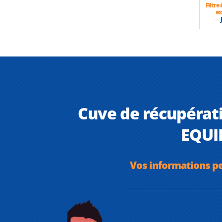
Filtre
ex
Cuve de récupérati
EQUIP
Vos informations p