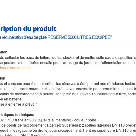
ription du produit
e récupération d'eau de pluie RESERVE 5000 LITRES EQUIPEE"
tion
de collecter les eaux de toiture, de les stocker et de mettre cette eau à dispositio
x peuvent etre utilisées ensuite pour l'arrosage du jardin, ou l'alimentation en eau
teur d'eau de pluie
ion
s et conçues pour être enterrées, les réserves à équiper ont une résistance testée 
ont réalisées sans soudure et sont livrées avec couvercle pour permettre un accès lor
points de raccordement (à percer) sont prévus; au niveau supérieur pour filtre, sorti
ion en batterie
se à enterrer à prévoir
istiques techniques
ux : PHD traité anti-UV (Qualité alimentaire) - couleur noire
de points de raccordement à percer: Supérieurs: 2 sorties latérales DN 110 prédéfi
édéfinies (gauche ou droite) pour raccordement; 1 entrée supérieure DN 110 prédéfini
ns latérales DN 110 prédéfinies