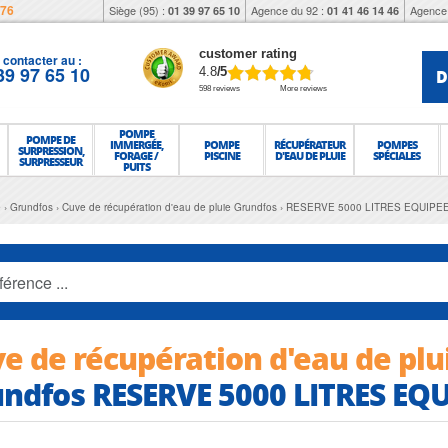
976
Siège (95) :
Agence du 92 :
Agence 
01 39 97 65 10
01 41 46 14 46
customer rating
contacter au :
39 97 65 10
D
4.8
/5
598 reviews
More reviews
POMPE
POMPE DE
IMMERGÉE,
POMPE
RÉCUPÉRATEUR
POMPES
SURPRESSION,
FORAGE /
PISCINE
D'EAU DE PLUIE
SPÉCIALES
SURPRESSEUR
PUITS
e
Grundfos
Cuve de récupération d'eau de pluie Grundfos
RESERVE 5000 LITRES EQUIPEE
e de récupération d'eau de plu
ndfos RESERVE 5000 LITRES EQU