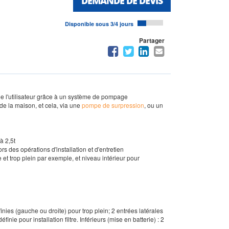
DEMANDE DE DEVIS
Disponible sous 3/4 jours
Partager
n de l'utilisateur grâce à un système de pompage
 de la maison, et cela, via une
pompe de surpression
, ou un
à 2,5t
s des opérations d'installation et d'entretien
e et trop plein par exemple, et niveau intérieur pour
nies (gauche ou droite) pour trop plein; 2 entrées latérales
e pour installation filtre. Inférieurs (mise en batterie) : 2