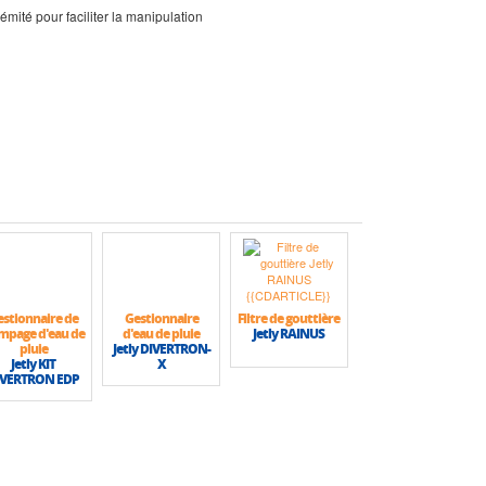
mité pour faciliter la manipulation
estionnaire de
Gestionnaire
Filtre de gouttière
mpage d'eau de
d'eau de pluie
Jetly RAINUS
pluie
Jetly DIVERTRON-
Jetly KIT
X
IVERTRON EDP