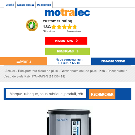
Société
Espace client
Ma sélection
customer rating
4.8
/5
598 reviews
More reviews
PROMOTIONS
BONS PLANS
Nous contacter au :
Menu
DEMANDE DE DEVIS
01 39 97 65 10
Accueil
Récupérateur d'eau de pluie
Gestionnaire eau de pluie
Ksb
Recuperateur
d'eau de pluie Ksb HYA-RAIN-N (29130438)
RECHERCHER