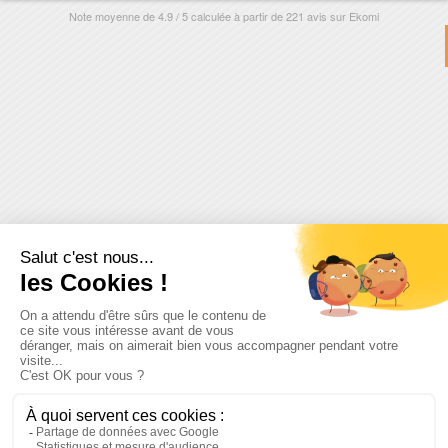
Note moyenne de
4.9
/
5
calculée à partir de
221
avis sur
Ekomi