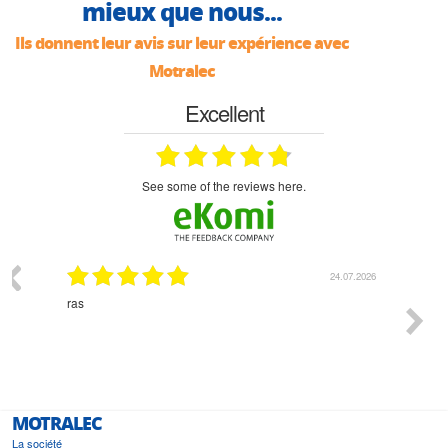
mieux que nous...
Ils donnent leur avis sur leur expérience avec
Motralec
Excellent
see some of the reviews here.
03.2026
24.07.2026
n
ras
Monsie
 géré
l'écout
le
bonne 
i a été
est pr
MOTRALEC
La société