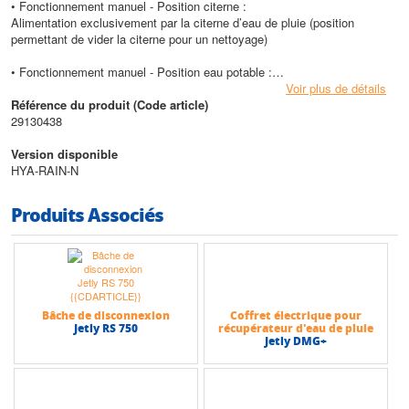
• Fonctionnement manuel - Position citerne :
Alimentation exclusivement par la citerne d’eau de pluie (position
permettant de vider la citerne pour un nettoyage)
• Fonctionnement manuel - Position eau potable :
Alimentation exclusivement par le réseau d’eau potable, même lorsque la
Voir plus de détails
citerne est remplie (par exemple en cas de travaux sur la citerne)
Référence du produit (Code article)
29130438
Le débit maxi possible en service continu dépend de la quantité d’eau
d’appoint
Version disponible
HYA-RAIN-N
Caractéristiques techniques
• Hauteur d’aspiration max : 7 m
Produits Associés
• Température liquide véhiculé max : 35°C
• Pression d’enclenchement pompe : 2,5 bar
• Pression au refoulement du groupe max : 6 bar
• Pression d’aspiration pompe max : 1 bar
• Pression d’aspiration eau d’appoint max : 4 bar
• Débit max : eau d’appoint à 4 bar env. 1 l/s
Bâche de disconnexion
Coffret électrique pour
• Hauteur max (HMT) : 43 m
Jetly RS 750
récupérateur d'eau de pluie
• Débit max : 4 m3/h
Jetly DMG+