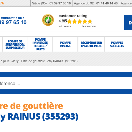
976
Siège (95) :
Agence du 92 :
Agence 
01 39 97 65 10
01 41 46 14 46
customer rating
contacter au :
39 97 65 10
D
4.8
/5
598 reviews
More reviews
POMPE
POMPE DE
IMMERGÉE,
POMPE
RÉCUPÉRATEUR
POMPES
SURPRESSION,
FORAGE /
PISCINE
D'EAU DE PLUIE
SPÉCIALES
SURPRESSEUR
PUITS
e pluie
Jetly
Filtre de gouttière Jetly RAINUS (355293)
tre de gouttière
ly RAINUS (355293)