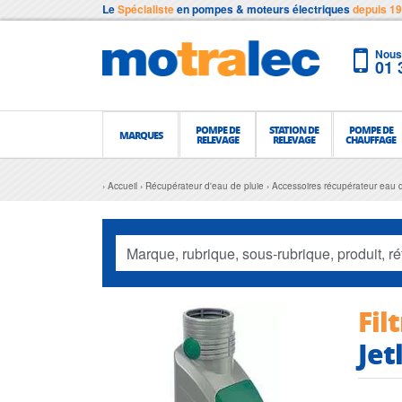
Le
Spécialiste
en pompes & moteurs électriques
depuis 1
Nous 
01 
POMPE DE
STATION DE
POMPE DE
MARQUES
RELEVAGE
RELEVAGE
CHAUFFAGE
Accueil
Récupérateur d'eau de pluie
Accessoires récupérateur eau d
Fil
Jet