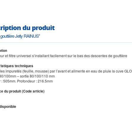
ription du produit
e gouttière Jetly RAINUS"
tion
eur et filtre universel s’installant facilement sur le bas des descentes de gouttière
istiques techniques
 les impuretés (feuille, mousse) par l’avant et alimente en eau de pluie la cuve G
 80/100mm – sortie 80/100/110 mm
r : 505mm. Profondeur : 216.5mm
e du produit (Code article)
disponible