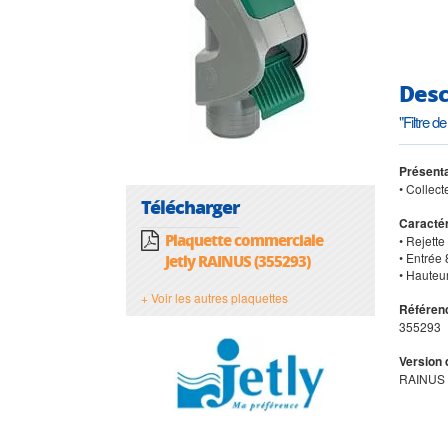
Desc
"Filtre d
Présenta
• Collect
Télécharger
Caractér
Plaquette commerciale
• Rejette
• Entrée
Jetly RAINUS (355293)
• Hauteu
+ Voir les autres plaquettes
Référenc
355293
Version 
RAINUS