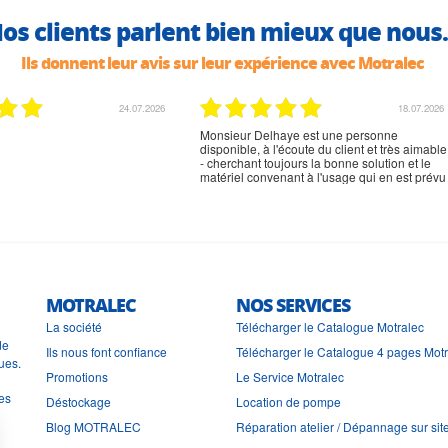
os clients parlent bien mieux que nous.
Ils donnent leur avis sur leur expérience avec Motralec
24.07.2026
18.07.2026
Monsieur Delhaye est une personne
disponible, à l'écoute du client et très aimable
- cherchant toujours la bonne solution et le
matériel convenant à l'usage qui en est prévu
MOTRALEC
NOS SERVICES
La société
Télécharger le Catalogue Motralec
de
Ils nous font confiance
Télécharger le Catalogue 4 pages Mot
ues.
Promotions
Le Service Motralec
les
Déstockage
Location de pompe
Blog MOTRALEC
Réparation atelier / Dépannage sur sit