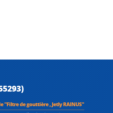
355293)
e "Filtre de gouttière , Jetly RAINUS"