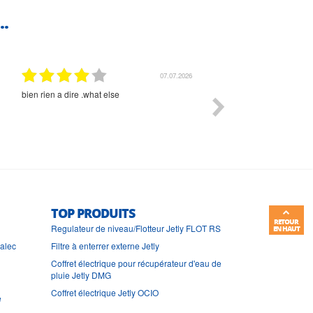
..
07.07.2026
bien rien a dire .what else
RAS
TOP PRODUITS
RETOUR
Regulateur de niveau/Flotteur Jetly FLOT RS
EN HAUT
ralec
Filtre à enterrer externe Jetly
Coffret électrique pour récupérateur d'eau de
pluie Jetly DMG
Coffret électrique Jetly OCIO
e