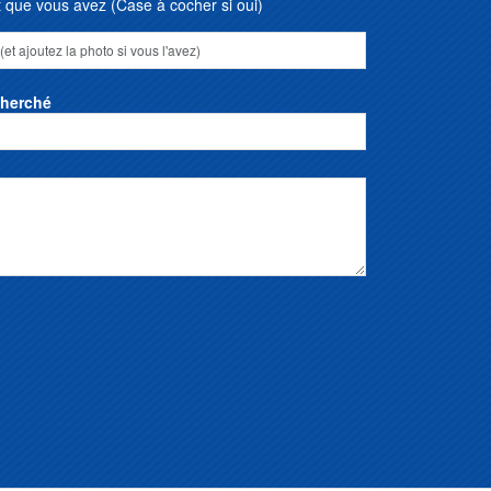
que vous avez (Case à cocher si oui)
cherché