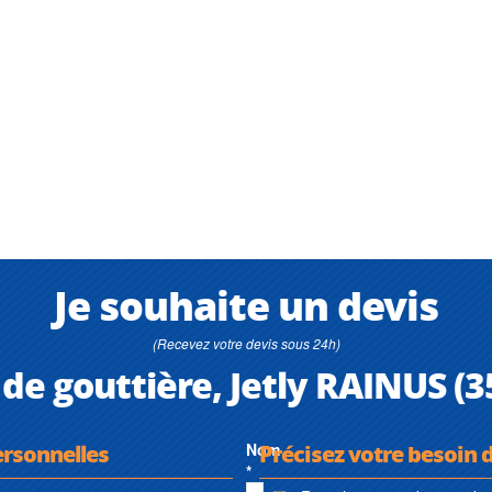
Je souhaite un devis
(Recevez votre devis sous 24h)
e de gouttière, Jetly RAINUS (
ersonnelles
Nom
Précisez votre besoin d
*