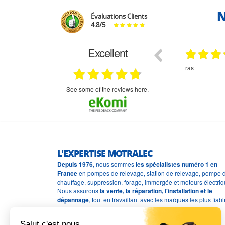
N
Évaluations Clients
4.8
/
5
Excellent
29.03.2026
29.03.2026
étitifs,
bonjour commande pompe puit malgré un
ras
mmercial,***
appel en dehors des heures d ouverture votre
commercial a géré ma demande le devis reçu
immédiatement un fois le paiement effectue la
see some of the reviews here.
commande a été valider l envoi a été un peu
long mais dans l ensemble très satisfait
L'EXPERTISE MOTRALEC
Depuis 1976
, nous sommes
les spécialistes numéro 1 en
France
en pompes de relevage, station de relevage, pompe 
chauffage, suppression, forage, immergée et moteurs électriq
Nous assurons
la vente, la réparation, l'installation et le
dépannage
, tout en travaillant avec les marques les plus fiab
du marché.