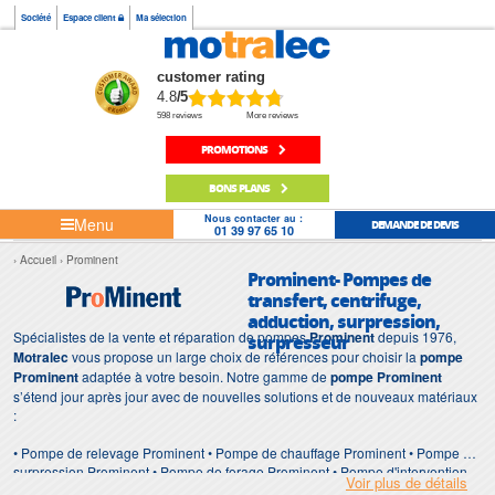
Société
Espace client
Ma sélection
customer rating
4.8
/5
598 reviews
More reviews
PROMOTIONS
BONS PLANS
Nous contacter au :
Menu
DEMANDE DE DEVIS
01 39 97 65 10
Accueil
Prominent
Prominent- Pompes de
transfert, centrifuge,
adduction, surpression,
Spécialistes de la vente et réparation de pompes
Prominent
depuis 1976,
surpresseur
Motralec
vous propose un large choix de références pour choisir la
pompe
Prominent
adaptée à votre besoin. Notre gamme de
pompe Prominent
s’étend jour après jour avec de nouvelles solutions et de nouveaux matériaux
:
• Pompe de relevage Prominent • Pompe de chauffage Prominent • Pompe de
surpression Prominent • Pompe de forage Prominent • Pompe d'intervention
Voir plus de détails
Prominent • Pompe de chantier Prominent • Pompe Prominent pour