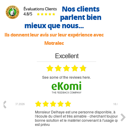
Nos clients
Évaluations Clients
4.8
/
5
parlent bien
mieux que nous...
Ils donnent leur avis sur leur expérience avec
Motralec
Excellent
see some of the reviews here.
07.2026
18.07.2026
Monsieur Delhaye est une personne disponible, à
bien ri
l'écoute du client et très aimable - cherchant toujours la
bonne solution et le matériel convenant à l'usage qui en
est prévu