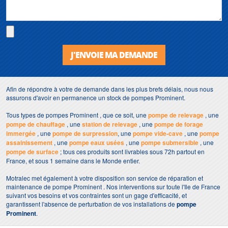
J'ENVOIE MA DEMANDE
Afin de répondre à votre de demande dans les plus brefs délais, nous nous
assurons d'avoir en permanence un stock de pompes Prominent.
Tous types de pompes Prominent , que ce soit, une
pompe de relevage
, une
pompe de chauffage
, une
station de relevage
, une
pompe de forage
immergée
, une
pompe de surpression
, une
pompe vide-cave
, une
pompe
assainissement
, une
pompe eaux usées
, une
pompe submersible
, une
pompe de surface
; tous ces produits sont livrables sous 72h partout en
France, et sous 1 semaine dans le Monde entier.
Motralec met également à votre disposition son service de réparation et
maintenance de pompe Prominent . Nos interventions sur toute l'Ile de France
suivant vos besoins et vos contraintes sont un gage d'efficacité, et
garantissent l'absence de perturbation de vos installations de
pompe
Prominent
.