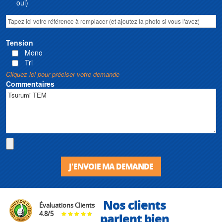
oui)
Tension
Mono
Tri
Cliquez ici pour préciser votre demande
Commentaires
J'ENVOIE MA DEMANDE
Nos clients
Évaluations Clients
4.8
/
5
parlent bien