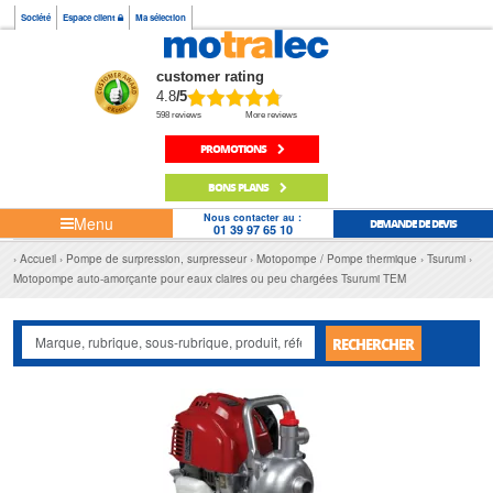
Société
Espace client
Ma sélection
customer rating
4.8
/5
598 reviews
More reviews
PROMOTIONS
BONS PLANS
Nous contacter au :
Menu
DEMANDE DE DEVIS
01 39 97 65 10
Accueil
Pompe de surpression, surpresseur
Motopompe / Pompe thermique
Tsurumi
Motopompe auto-amorçante pour eaux claires ou peu chargées Tsurumi TEM
RECHERCHER