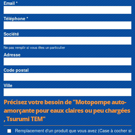
Email *
Téléphone *
Société
Ne pas remplir si vous êtes un particulier
Adresse
Code postal
Ville
Précisez votre besoin de "Motopompe auto-
amorçante pour eaux claires ou peu chargées
, Tsurumi TEM"
Remplacement d'un produit que vous avez (Case à cocher si