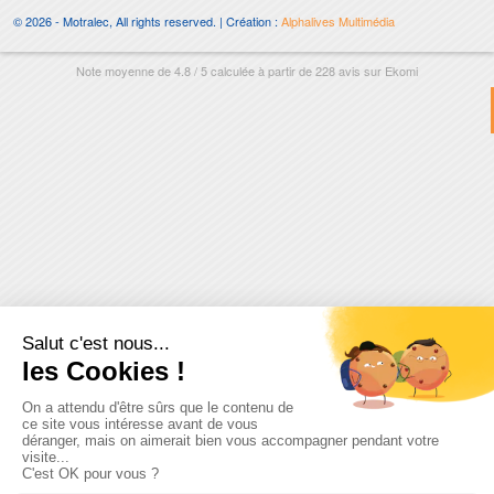
© 2026 - Motralec, All rights reserved. | Création :
Alphalives Multimédia
Note moyenne de
4.8
/
5
calculée à partir de
228
avis sur
Ekomi