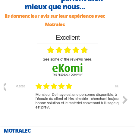
mieux que nous...
Ils donnent leur avis sur leur expérience avec
Motralec
Excellent
see some of the reviews here.
07.2026
18.07.2026
Monsieur Delhaye est une personne disponible, à
bien ri
l'écoute du client et très aimable - cherchant toujours la
bonne solution et le matériel convenant à l'usage qui en
est prévu
MOTRALEC