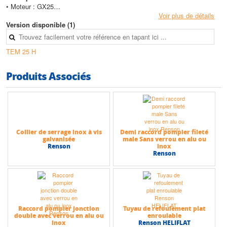
• Moteur : GX25
• Cv max : 1,8
Voir plus de détails
Version disponible (1)
Caractéristiques techniques
• Autonomie max : 1h30
TEM 25 H
• Ø A/R max (mm) : 25
• Granulométrie (mm) : 6
• Poids max (kg) : 5,5
Produits Associés
• Hauteur max (HMT) : 40 m
• Débit max : 7,7 m3/h
Collier de serrage inox à vis
Demi raccord pompier fileté
galvanisée
male Sans verrou en alu ou
Renson
inox
Renson
Raccord pompier jonction
Tuyau de refoulement plat
double avec verrou en alu ou
enroulable
inox
Renson HELIFLAT