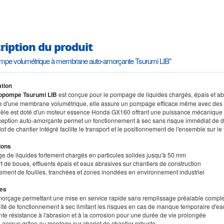
ription du produit
mpe volumétrique à membrane auto-amorçante Tsurumi LIB"
tion
opompe Tsurumi LIB
est conçue pour le pompage de liquides chargés, épais et abra
e d'une membrane volumétrique, elle assure un pompage efficace même avec des p
èle est doté d'un moteur essence Honda GX160 offrant une puissance mécanique fia
ception auto-amorçante permet un fonctionnement à sec sans risque immédiat de dé
iot de chantier intégré facilite le transport et le positionnement de l'ensemble sur le 
ions
e de liquides fortement chargés en particules solides jusqu'à 50 mm
rt de boues, effluents épais et eaux abrasives sur chantiers de construction
ement de fouilles, tranchées et zones inondées en environnement industriel
es
morçage permettant une mise en service rapide sans remplissage préalable compl
ilité de fonctionnement à sec limitant les risques en cas de manque temporaire d'ea
nte résistance à l'abrasion et à la corrosion pour une durée de vie prolongée
té accrue grâce au montage sur chariot de chantier robuste