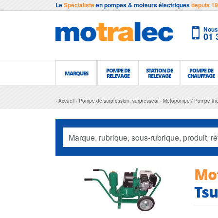
Le
Spécialiste
en pompes & moteurs électriques
depuis 1
Nous 
01 
POMPE DE
STATION DE
POMPE DE
MARQUES
RELEVAGE
RELEVAGE
CHAUFFAGE
Accueil
Pompe de surpression, surpresseur
Motopompe / Pompe th
Mo
Tsu