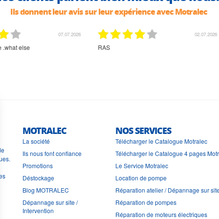
Ils donnent leur avis sur leur expérience avec Motralec
02.07.2026
02.07.2026
rien à signaler, très content
MOTRALEC
NOS SERVICES
La société
Télécharger le Catalogue Motralec
de
Ils nous font confiance
Télécharger le Catalogue 4 pages Mot
ues.
Promotions
Le Service Motralec
les
Déstockage
Location de pompe
Blog MOTRALEC
Réparation atelier / Dépannage sur sit
Dépannage sur site /
Réparation de pompes
Intervention
Réparation de moteurs électriques