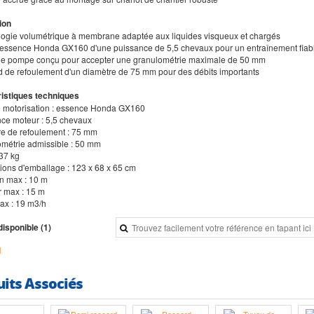
ion
logie volumétrique à membrane adaptée aux liquides visqueux et chargés
 essence Honda GX160 d'une puissance de 5,5 chevaux pour un entraînement fiab
de pompe conçu pour accepter une granulométrie maximale de 50 mm
d de refoulement d'un diamètre de 75 mm pour des débits importants
istiques techniques
e motorisation : essence Honda GX160
nce moteur : 5,5 chevaux
re de refoulement : 75 mm
ométrie admissible : 50 mm
 37 kg
ions d'emballage : 123 x 68 x 65 cm
on max : 10 m
r max : 15 m
max : 19 m3/h
disponible (1)
H
uits Associés