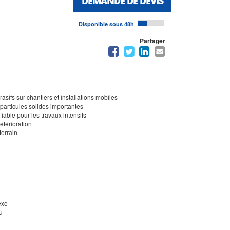
DEMANDE DE DEVIS
Disponible sous 48h
Partager
sifs sur chantiers et installations mobiles
articules solides importantes
ble pour les travaux intensifs
térioration
terrain
exe
u