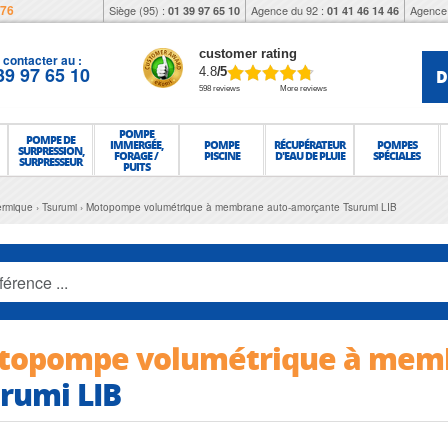
976
Siège (95) :
Agence du 92 :
Agence 
01 39 97 65 10
01 41 46 14 46
customer rating
contacter au :
39 97 65 10
D
4.8
/5
598 reviews
More reviews
POMPE
POMPE DE
IMMERGÉE,
POMPE
RÉCUPÉRATEUR
POMPES
SURPRESSION,
FORAGE /
PISCINE
D'EAU DE PLUIE
SPÉCIALES
SURPRESSEUR
PUITS
ermique
Tsurumi
Motopompe volumétrique à membrane auto-amorçante Tsurumi LIB
topompe volumétrique à memb
rumi LIB