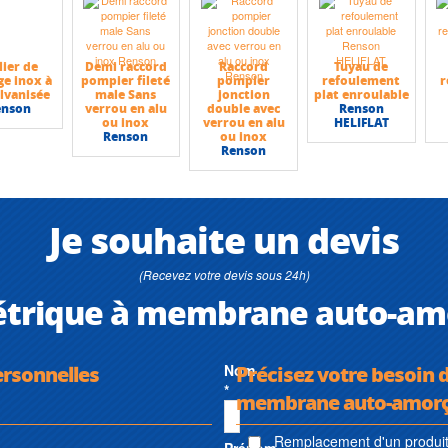
lier de
Demi raccord
Raccord
Tuyau de
ge inox à
pompier fileté
pompier
refoulement
r
alvanisée
male Sans
jonction
plat enroulable
enson
verrou en alu
double avec
Renson
ou inox
verrou en alu
HELIFLAT
Renson
ou inox
Renson
Je souhaite un devis
(Recevez votre devis sous 24h)
rique à membrane auto-amor
ersonnelles
Nom
Précisez votre besoin
*
membrane auto-amorça
Remplacement d'un produit 