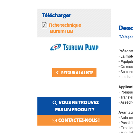
Télécharger
Fiche technique
Desc
Tsurumi LIB
"Motopo
Présenta
• La
mot
• Équipé
• Ce mod
• Sa con
RETOUR À LA LISTE
• Le char
Applicat
• Pompag
• Transfe
VOUS NE TROUVEZ
• Assèch
PAS UN PRODUIT ?
Avantag
• Auto-a
CONTACTEZ-NOUS !
• Possib
• Excelle
• Mobili