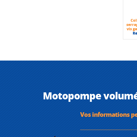
Col
serra
vis g
R
Motopompe volumét
Vos informations p