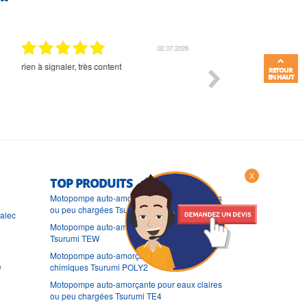
01.07.2026
Commande et délais parfait
Très bon suivi et très bon
RETOUR
EN HAUT
X
TOP PRODUITS
Motopompe auto-amorçante pour eaux claires
ou peu chargées Tsurumi TET
ralec
Motopompe auto-amorçante haute pression
Tsurumi TEW
Motopompe auto-amorçante pour produits
e
chimiques Tsurumi POLY2
Motopompe auto-amorçante pour eaux claires
ou peu chargées Tsurumi TE4