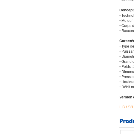
Concept
• Techno
• Moteur
• Corps 
• Raccor
Caractér
• Type d
• Puissa
• Diamèt
• Granul
• Poids :
• Dimens
• Pressi
• Hauteu
• Débit 
Version 
LIB 1/3”
Prod