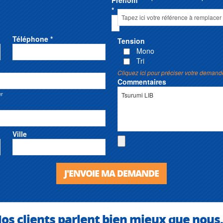
Prénom
*
Téléphone *
Tension
Mono
Tri
Cliquez ici pour préciser votre demand
Commentaires
er
Ville
J'ENVOIE MA DEMANDE
os clients parlent bien mieux que nous.