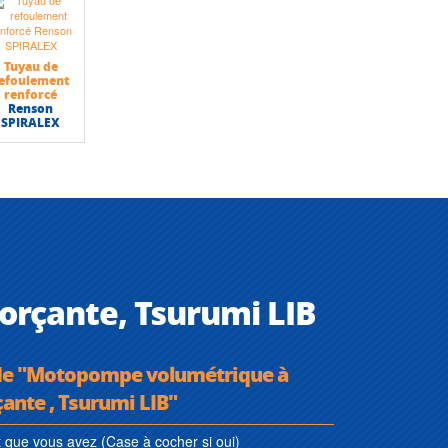
Tuyau de
efoulement
renforcé
Renson
SPIRALEX
çante, Tsurumi LIB
 de "Motopompe volumétrique à
nte , Tsurumi LIB"
que vous avez (Case à cocher si oui)