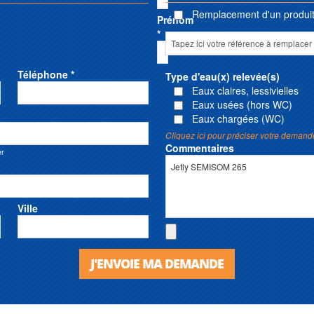
Remplacement d'un produit 
Prénom
*
Téléphone *
Type d'eau(x) relevée(s)
Eaux claires, lessivielles
Eaux usées (hors WC)
Eaux chargées (WC)
Cliquez ici pour préciser votre demand
Commentaires
er
Ville
J'ENVOIE MA DEMANDE