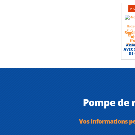
PR
Régul
ni
fl
Axso
AVEC 
DE
Pompe de r
Vos informations p