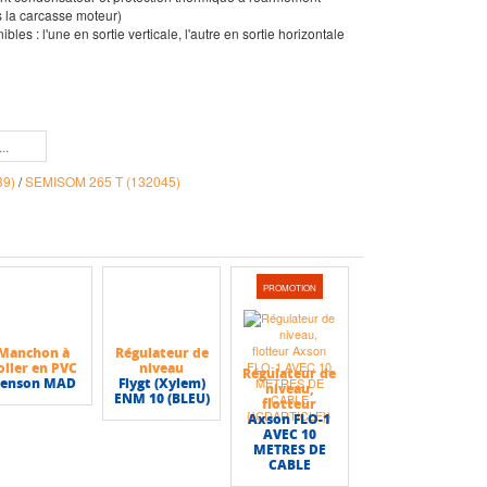
la carcasse moteur)
 : l'une en sortie verticale, l'autre en sortie horizontale
39)
/
SEMISOM 265 T (132045)
PROMOTION
Manchon à
Régulateur de
oller en PVC
niveau
Régulateur de
enson MAD
Flygt (Xylem)
niveau,
ENM 10 (BLEU)
flotteur
Axson FLO-1
AVEC 10
METRES DE
CABLE