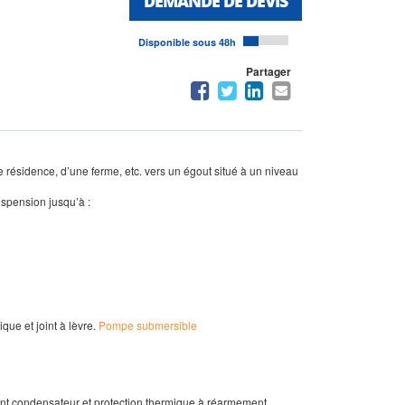
DEMANDE DE DEVIS
Disponible sous 48h
Partager
 résidence, d’une ferme, etc. vers un égout situé à un niveau
uspension jusqu’à :
que et joint à lèvre.
Pompe submersible
ant condensateur et protection thermique à réarmement