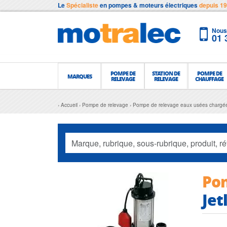
Le
Spécialiste
en pompes & moteurs électriques
depuis 1
Nous 
01 
POMPE DE
STATION DE
POMPE DE
MARQUES
RELEVAGE
RELEVAGE
CHAUFFAGE
Accueil
Pompe de relevage
Pompe de relevage eaux usées chargé
Pom
Jet