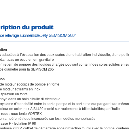
ription du produit
de relevage submersible Jetly SEMISOM 265"
tion
adaptées à l’évacuation des eaux usées d’une habitation individuelle, d’une petite
ttant pas un écoulement gravitaire
permettent de pomper des liquides chargés pouvant contenir des corps solides en s
de diamètre pour la SEMISOM 265
ion
cle moteur et corps de pompe en fonte
 moteur et tirants en inox
aspiration en fonte
noyé dans un bain d'huile di-électrique
système d'étanchéité entre la partie pompe et la partie moteur par garniture mécani
oteur en acier inox AISI 420 monté sur roulements à billes lubrifiés par l'huile
e roue : roue fonte VORTEX
tion ampèremétrique incorporée sur les modèles monophasés
classe F - Isolation IP 68
ophasé 230 V, coffret de démarrage et de protection fourni avec la pompe, conten