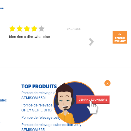
..
01.07.2026
Commande et délais parfait
Très bon suivi et très bon
RETOUR
EN HAUT
X
TOP PRODUITS
Pompe de relevage d'assainissement Jetly
SEMISOM 650L
ralec
Pompe de relevage pour eaux pluviales Jetly
GREY SERIE DRG
Pompe de relevage Jetly SEMISOM 590
e
Pompe de relevage submersible Jetly
SEMISOM 635