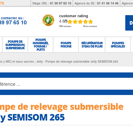
976
Siège (95) :
Agence du 92 :
Agence 
01 39 97 65 10
01 41 46 14 46
customer rating
contacter au :
39 97 65 10
D
4.8
/5
598 reviews
More reviews
POMPE
POMPE DE
IMMERGÉE,
POMPE
RÉCUPÉRATEUR
POMPES
SURPRESSION,
FORAGE /
PISCINE
D'EAU DE PLUIE
SPÉCIALES
SURPRESSEUR
PUITS
es (+WC) et eaux vannes
Jetly
Pompe de relevage submersible Jetly SEMISOM 265
pe de relevage submersible
ly SEMISOM 265