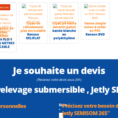
OMOTION
Tuyau de
Tuyau pe haute
Vanne simple
refoulement
densité (pehd)
union à coller
ateur de
plat enroulable
bande blanche
en PVC
veau,
Renson
en
Renson BVD
otteur
HELIFLAT
polyéthylène
n FLO-1
5 METRES
 CABLE
Je souhaite un devis
(Recevez votre devis sous 24h)
elevage submersible , Jetly
Précisez votre besoin 
ersonnelles
Nom
*
Jetly SEMISOM 265"