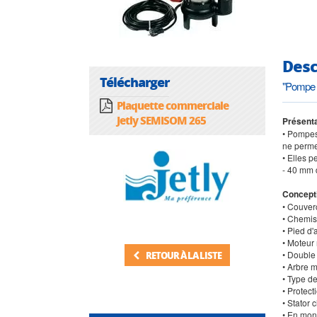
Desc
Télécharger
"Pompe 
Plaquette commerciale
Jetly SEMISOM 265
Présenta
• Pompes 
ne perme
• Elles 
- 40 mm 
Concept
• Couver
• Chemise
• Pied d'
• Moteur 
• Double 
RETOUR À LA LISTE
• Arbre m
• Type d
• Protec
• Stator 
• En mon