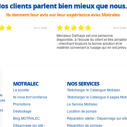
os clients parlent bien mieux que nous.
Ils donnent leur avis sur leur expérience avec Motralec
02.07.2026
02.07.2026
rien à signaler, très content
MOTRALEC
NOS SERVICES
La société
Télécharger le Catalogue Motralec
de
Ils nous font confiance
Télécharger le Catalogue 4 pages Mot
ues.
Promotions
Le Service Motralec
les
Déstockage
Location de pompe
Blog MOTRALEC
Réparation atelier / Dépannage sur sit
Dépannage sur site /
Réparation de pompes