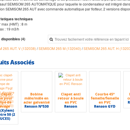
sauf SEMISOM 265 AUTOMATIQUE pour laquelle le condensateur est intégré dans 
ion SEMISOM 265 AUT avec commande automatique par flotteur, 2 versions disponibles
istiques techniques
r max (HMT) : 8 m
max : 19 m3/h
 disponibles (4)
 265 AUT. V (132038)
/
SEMISOM 265 M (132040)
/
SEMISOM 265 AUT. H (1320
uits Associés
 clapet-
Bobine
Clapet anti
Courbe 45°
ne pour
mâle/mâle en
retour à boule
femelle/femelle
c
mpe de
acier galvanisé
en PVC
en PVC
R
levage
Renson N°530
Renson
Renson GYD
 (Xylem)
tre 50 (2
UCES)