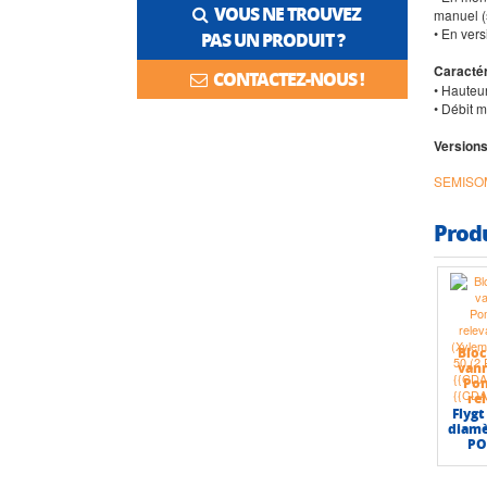
VOUS NE TROUVEZ
manuel (
• En vers
PAS UN PRODUIT ?
Caractér
CONTACTEZ-NOUS !
• Hauteu
• Débit 
Versions
SEMISOM
Prod
Bloc
van
Po
re
Flygt
diamè
PO