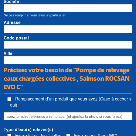
Société
Ne pas remplir si vous êtes un particulier
Adresse
Code postal
Ville
Précisez votre besoin de "Pompe de relevage
eaux chargées collectives , Salmson ROCSAN
EVO C"
Remplacement d'un produit que vous avez (Case à cocher si
oui)
Type d'eau(x) relevée(s)
Eaux claires, lessivielles
Eaux usées (hors WC)