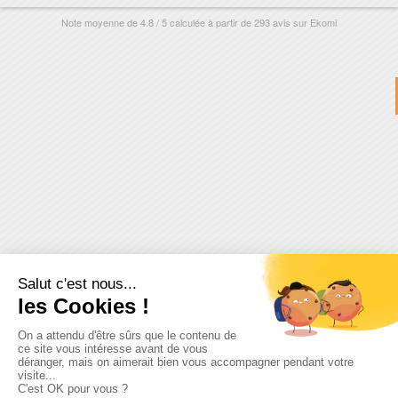
Note moyenne de
4.8
/
5
calculée à partir de
293
avis sur
Ekomi