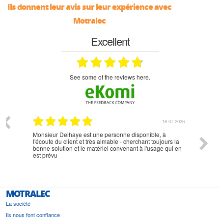
Ils donnent leur avis sur leur expérience avec
Motralec
Excellent
see some of the reviews here.
07.2026
18.07.2026
Monsieur Delhaye est une personne disponible, à
bien ri
l'écoute du client et très aimable - cherchant toujours la
bonne solution et le matériel convenant à l'usage qui en
est prévu
MOTRALEC
La société
Ils nous font confiance