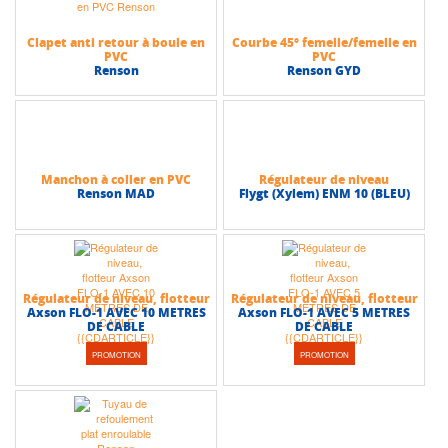
Longueur : 10 m
• Vitesse de rotation : 1450 ou 2900 tr/mn
• Alimentation réseau : 1~230V ou 3~400V, 50 Hz
Clapet anti retour à boule en
Courbe 45° femelle/femelle en
• Classe d’isolation : F
PVC
PVC
Renson
Renson GYD
• Indice de protection : IP 68
Caractéristiques techniques
• Plage de température du liquide : de +3°C à +40°C
• Profondeur d’immersion max : 20 m
• Passage libre : 45 à 100 mm
Manchon à coller en PVC
Régulateur de niveau
• DN orifice refoulement : 50 à 100 mm
Renson MAD
Flygt (Xylem) ENM 10 (BLEU)
• Hauteur max (HMT) : 48 m
• Débit max : 186 m3/h
Régulateur de niveau, flotteur
Régulateur de niveau, flotteur
Axson FLO-1 AVEC 10 METRES
Axson FLO-1 AVEC 5 METRES
DE CABLE
DE CABLE
PROMOTION
PROMOTION