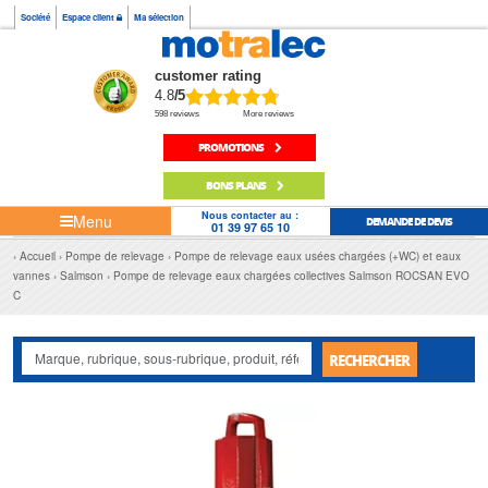
Société
Espace client
Ma sélection
customer rating
4.8
/5
598 reviews
More reviews
PROMOTIONS
BONS PLANS
Nous contacter au :
Menu
DEMANDE DE DEVIS
01 39 97 65 10
Accueil
Pompe de relevage
Pompe de relevage eaux usées chargées (+WC) et eaux
vannes
Salmson
Pompe de relevage eaux chargées collectives Salmson ROCSAN EVO
C
RECHERCHER