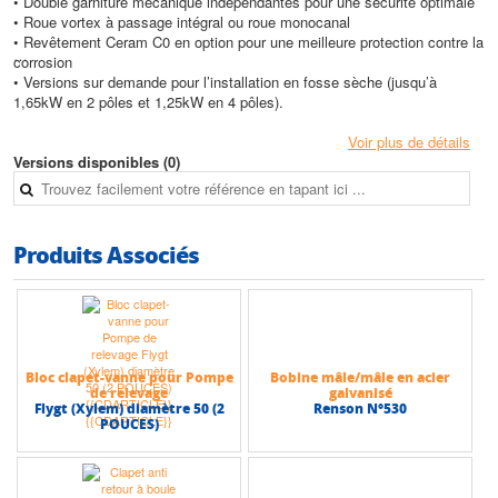
• Double garniture mécanique indépendantes pour une sécurité optimale
• Roue vortex à passage intégral ou roue monocanal
• Revêtement Ceram C0 en option pour une meilleure protection contre la
corrosion
• Versions sur demande pour l’installation en fosse sèche (jusqu’à
1,65kW en 2 pôles et 1,25kW en 4 pôles).
Conception
Voir plus de détails
Partie hydraulique
Versions disponibles (0)
• Submersible, axe vertical
• Raccord à bride
• Arbre commun pompe/moteur
• Aspiration axiale sous le corps
Produits Associés
• Roue monocanal
Moteur
• Général : étanche à rotor sec
• Protection : sonde PTO intégrée (sonde PTC sur demande) protégeant
le moteur contre toute surchauffe
Bloc clapet-vanne pour Pompe
Bobine mâle/mâle en acier
• Démarrage :
de relevage
galvanisé
- Version monophasée : condensateur intégré
Flygt (Xylem) diamètre 50 (2
Renson N°530
- Version triphasée : démarrage direct en dessous de 4 kW
POUCES)
- Prévoir en mono comme en tri un coffret de commande et de protection
contre le manque d’eau
• Câble : Type : H07RN-F Section : 7G1,5 (< 4kW) et 10G1,5 (> 4kW)