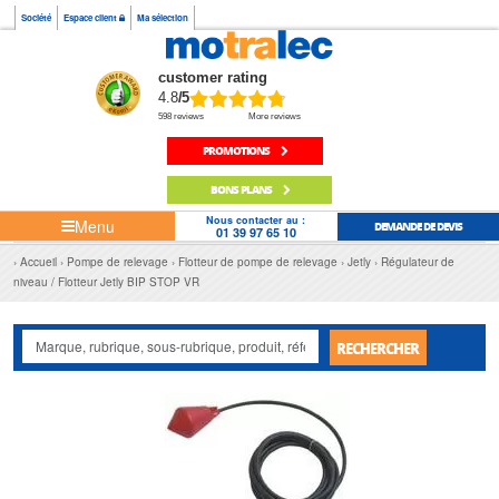
Société
Espace client
Ma sélection
customer rating
4.8
/5
598 reviews
More reviews
PROMOTIONS
BONS PLANS
Nous contacter au :
Menu
DEMANDE DE DEVIS
01 39 97 65 10
Accueil
Pompe de relevage
Flotteur de pompe de relevage
Jetly
Régulateur de
niveau / Flotteur Jetly BIP STOP VR
RECHERCHER