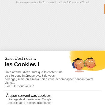
Note moyenne de
4.8
/
5
calculée à partir de
293
avis sur
Ekomi