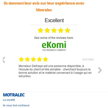
Ils donnent leur avis sur leur expérience avec
Motralec
Excellent
see some of the reviews here.
07.2026
18.07.2026
Monsieur Delhaye est une personne disponible, à
bien ri
l'écoute du client et très aimable - cherchant toujours la
bonne solution et le matériel convenant à l'usage qui en
est prévu
MOTRALEC
La société
Ils nous font confiance