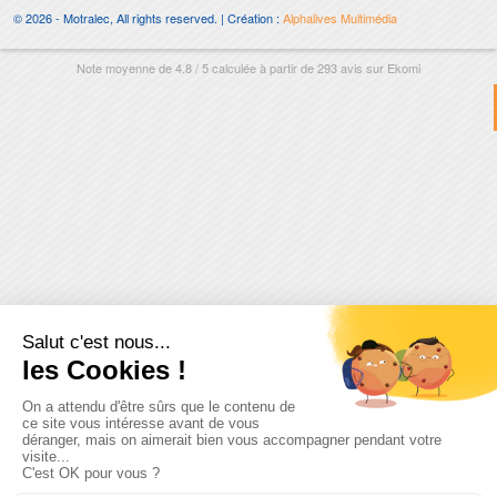
© 2026 - Motralec, All rights reserved. | Création :
Alphalives Multimédia
Note moyenne de
4.8
/
5
calculée à partir de
293
avis sur
Ekomi