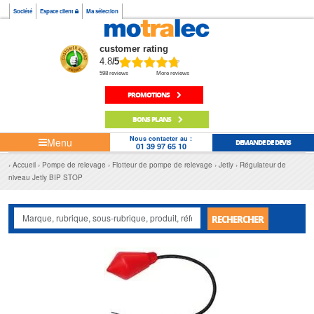
Société
Espace client
Ma sélection
customer rating
4.8
/5
598 reviews
More reviews
PROMOTIONS
BONS PLANS
Nous contacter au :
Menu
DEMANDE DE DEVIS
01 39 97 65 10
Accueil
Pompe de relevage
Flotteur de pompe de relevage
Jetly
Régulateur de
niveau Jetly BIP STOP
RECHERCHER