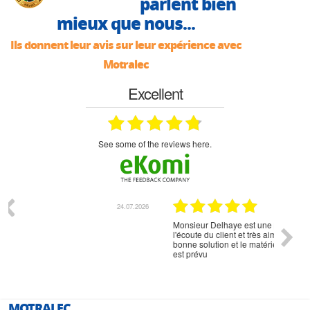
parlent bien
mieux que nous...
Ils donnent leur avis sur leur expérience avec
Motralec
Excellent
see some of the reviews here.
07.2026
18.07.2026
Monsieur Delhaye est une personne disponible, à
bien ri
l'écoute du client et très aimable - cherchant toujours la
bonne solution et le matériel convenant à l'usage qui en
est prévu
MOTRALEC