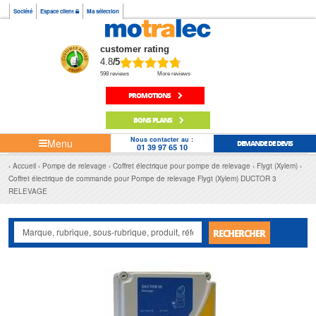
Société
Espace client
Ma sélection
customer rating
4.8
/5
598 reviews
More reviews
PROMOTIONS
BONS PLANS
Nous contacter au :
Menu
DEMANDE DE DEVIS
01 39 97 65 10
Accueil
Pompe de relevage
Coffret électrique pour pompe de relevage
Flygt (Xylem)
Coffret électrique de commande pour Pompe de relevage Flygt (Xylem) DUCTOR 3
RELEVAGE
RECHERCHER