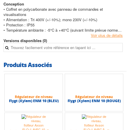
Conception
• Coffret en polycarbonate avec panneau de commandes et
visualisations
• Alimentation : Tri 400V (+/-10%); mono 230V (+/-10%)
• Protection : IP55
• Température ambiante : -5°C à +40°C (suivant limite prévue norme
EN60439-1)
Voir plus de détails
• Humidité relative maximale de 50% à +40°C (suivant limite prévue
Versions disponibles (0)
norme EN60439-1)
• En façade
• Commande du disjoncteur moteur
• Commutateur « Manuel - Arrêt - Automatique »
Produits Associés
• Signalisation par leds :
• Sous-tension
• Marche pompe
• Défaut pompe
• A l’intérieur
• Un disjoncteur de protection contre les courts-circuits et surcharges
Régulateur de niveau
Régulateur de niveau
calibré en fonction de la puissance-moteur
Flygt (Xylem) ENM 10 (BLEU)
Flygt (Xylem) ENM 10 (ROUGE)
• Un contacteur calibré en fonction de la puissance moteur
Caractéristiques techniques
• Tension : Mono ou Tri
• Puissance max : 3 kW
• Intensité max : 10 Amp