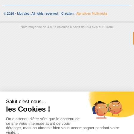
© 2026 - Motralec, All rights reserved. | Création :
Alphalives Multimédia
Note moyenne de
4.8
/
5
calculée à partir de
293
avis sur
Ekomi