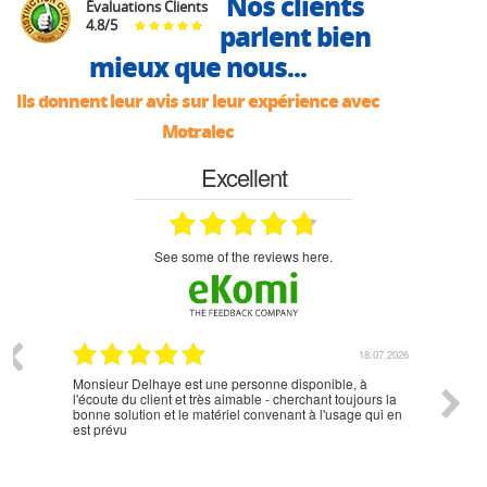
Nos clients
Évaluations Clients
4.8
/
5
parlent bien
mieux que nous...
Ils donnent leur avis sur leur expérience avec
Motralec
Excellent
see some of the reviews here.
07.2026
18.07.2026
Monsieur Delhaye est une personne disponible, à
bien ri
l'écoute du client et très aimable - cherchant toujours la
bonne solution et le matériel convenant à l'usage qui en
est prévu