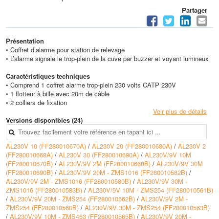
Partager
Présentation
• Coffret d’alarme pour station de relevage
• L’alarme signale le trop-plein de la cuve par buzzer et voyant lumineux
Caractéristiques techniques
• Comprend 1 coffret alarme trop-plein 230 volts CATP 230V
• 1 flotteur à bille avec 20m de câble
• 2 colliers de fixation
Voir plus de détails
Versions disponibles (24)
AL230V 10 (FF280010670A)
/
AL230V 20 (FF280010680A)
/
AL230V 2
(FF280010668A)
/
AL230V 30 (FF280010690A)
/
AL230V/9V 10M
(FF280010670B)
/
AL230V/9V 2M (FF280010668B)
/
AL230V/9V 30M
(FF280010690B)
/
AL230V/9V 20M - ZMS1016 (FF280010582B)
/
AL230V/9V 2M - ZMS1016 (FF280010580B)
/
AL230V/9V 30M -
ZMS1016 (FF280010583B)
/
AL230V/9V 10M - ZMS254 (FF280010561B)
/
AL230V/9V 20M - ZMS254 (FF280010562B)
/
AL230V/9V 2M -
ZMS254 (FF280010560B)
/
AL230V/9V 30M - ZMS254 (FF280010563B)
/
AL230V/9V 10M - ZMS463 (FF280010565B)
/
AL230V/9V 20M -