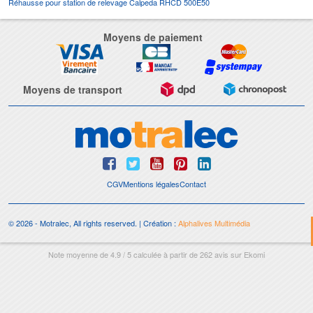
Réhausse pour station de relevage Calpeda RHCD 500E50
Moyens de paiement
Moyens de transport
CGV
Mentions légales
Contact
© 2026 - Motralec, All rights reserved. | Création :
Alphalives Multimédia
Note moyenne de
4.9
/
5
calculée à partir de
262
avis sur
Ekomi