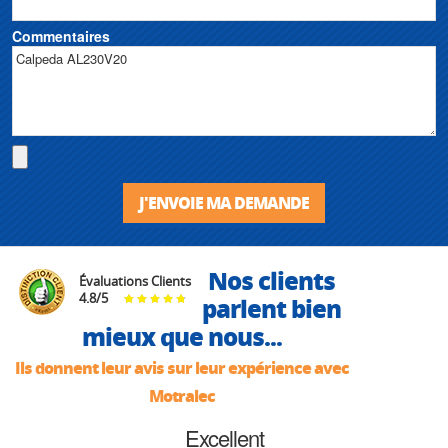
Commentaires
J'ENVOIE MA DEMANDE
Nos clients
Évaluations Clients
4.8
/
5
parlent bien
mieux que nous...
Ils donnent leur avis sur leur expérience avec
Motralec
Excellent