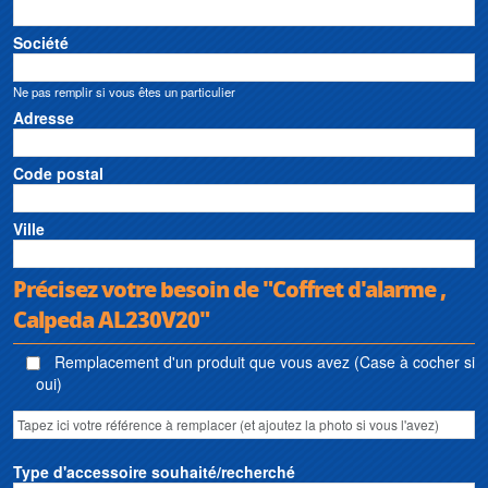
Société
Ne pas remplir si vous êtes un particulier
Adresse
Code postal
Ville
Précisez votre besoin de "Coffret d'alarme ,
Calpeda AL230V20"
Remplacement d'un produit que vous avez (Case à cocher si
oui)
Type d'accessoire souhaité/recherché