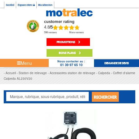
Société
Espace client
Ma sélection
customer rating
4.8
/5
598 reviews
More reviews
PROMOTIONS
BONS PLANS
Nous contacter au :
Menu
DEMANDE DE DEVIS
01 39 97 65 10
Accueil
Station de relevage
Accessoires station de relevage
Calpeda
Coffret d'alarme
Calpeda AL230V20
RECHERCHER