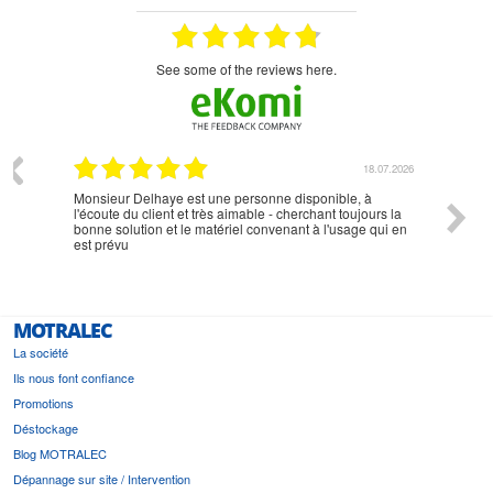
see some of the reviews here.
07.2026
18.07.2026
Monsieur Delhaye est une personne disponible, à
bien ri
l'écoute du client et très aimable - cherchant toujours la
bonne solution et le matériel convenant à l'usage qui en
est prévu
MOTRALEC
La société
Ils nous font confiance
Promotions
Déstockage
Blog MOTRALEC
Dépannage sur site / Intervention