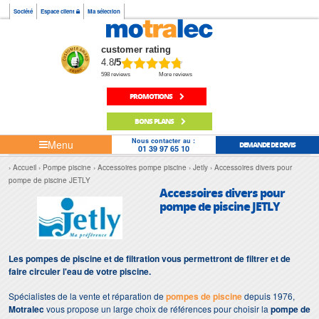
Société
Espace client
Ma sélection
customer rating
4.8
/5
598 reviews
More reviews
PROMOTIONS
BONS PLANS
Nous contacter au :
Menu
DEMANDE DE DEVIS
01 39 97 65 10
Accueil
Pompe piscine
Accessoires pompe piscine
Jetly
Accessoires divers pour
pompe de piscine JETLY
Accessoires divers pour
pompe de piscine JETLY
Les pompes de piscine et de filtration vous permettront de filtrer et de
faire circuler l'eau de votre piscine.
Spécialistes de la vente et réparation de
pompes de piscine
depuis 1976,
Motralec
vous propose un large choix de références pour choisir la
pompe de