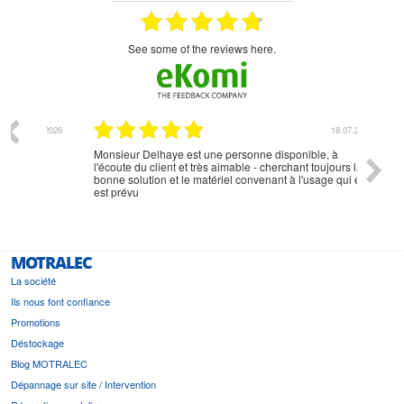
see some of the reviews here.
07.2026
18.07.2026
Monsieur Delhaye est une personne disponible, à
bien ri
l'écoute du client et très aimable - cherchant toujours la
bonne solution et le matériel convenant à l'usage qui en
est prévu
MOTRALEC
La société
Ils nous font confiance
Promotions
Déstockage
Blog MOTRALEC
Dépannage sur site / Intervention