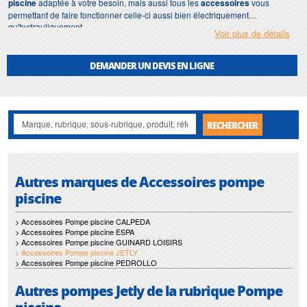
piscine
adaptée à votre besoin, mais aussi tous les
accessoires
vous
permettant de faire fonctionner celle-ci aussi bien électriquement
qu'hydrauliquement
.
Voir plus de détails
Notre gamme
d'
accessoires pour pompe de piscine
Jetly
s’étend jour après
jour avec de nouvelles solutions et de nouveaux matériaux.
DEMANDER UN DEVIS EN LIGNE
Afin de répondre à votre demande dans les plus brefs délais, nous nous
assurons d'avoir en permanence un stock
d'accessoires
Jetly
.
RECHERCHER
Autres marques de Accessoires pompe
piscine
> Accessoires Pompe piscine CALPEDA
> Accessoires Pompe piscine ESPA
> Accessoires Pompe piscine GUINARD LOISIRS
> Accessoires Pompe piscine JETLY
> Accessoires Pompe piscine PEDROLLO
Autres pompes Jetly de la rubrique Pompe