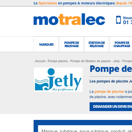
Le
Spécialiste
en pompes & moteurs électriques
depuis 1
Nous 
01 
POMPE DE
STATION DE
POMPE DE
MARQUES
RELEVAGE
RELEVAGE
CHAUFFAGE
Accueil
Pompe piscine
Pompe de filtration de piscine
Jetly
Pompe 
Pompe de f
Les pompes de piscine Jetl
La
pompe de piscine
a po
de piscine, avec notamme
DEMANDER UN DEVIS EN