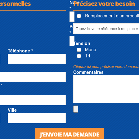
ersonnelles
Nom
Précisez votre besoin
*
Remplacement d'un produit 
Prénom
*
Tension
Mono
Téléphone *
Tri
Cliquez ici pour préciser votre demand
Commentaires
er
Ville
J'ENVOIE MA DEMANDE