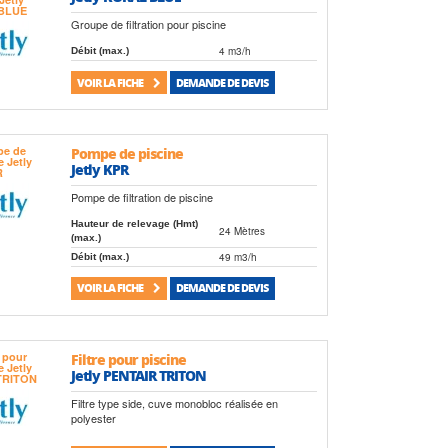
Groupe de filtration pour piscine
4 m3/h
Débit (max.)
VOIR LA FICHE
DEMANDE DE DEVIS
Pompe de piscine
Jetly KPR
Pompe de filtration de piscine
Hauteur de relevage (Hmt)
24 Mètres
(max.)
49 m3/h
Débit (max.)
VOIR LA FICHE
DEMANDE DE DEVIS
Filtre pour piscine
Jetly PENTAIR TRITON
Filtre type side, cuve monobloc réalisée en
polyester