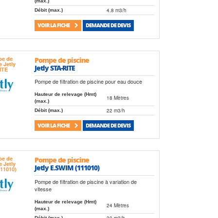
(max.)
4.8 m3/h
Débit (max.)
VOIR LA FICHE
DEMANDE DE DEVIS
Pompe de piscine
Jetly STA-RITE
Pompe de filtration de piscine pour eau douce
Hauteur de relevage (Hmt)
18 Mètres
(max.)
22 m3/h
Débit (max.)
VOIR LA FICHE
DEMANDE DE DEVIS
Pompe de piscine
Jetly E.SWIM (111010)
Pompe de filtration de piscine à variation de
vitesse
Hauteur de relevage (Hmt)
24 Mètres
(max.)
30 m3/h
Débit (max.)