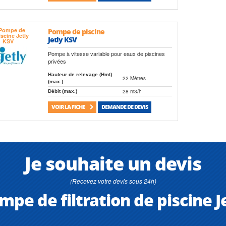
Pompe de piscine
Jetly KSV
Pompe à vitesse variable pour eaux de piscines
privées
Hauteur de relevage (Hmt)
22 Mètres
(max.)
28 m3/h
Débit (max.)
VOIR LA FICHE
DEMANDE DE DEVIS
Je souhaite un devis
(Recevez votre devis sous 24h)
mpe de filtration de piscine J