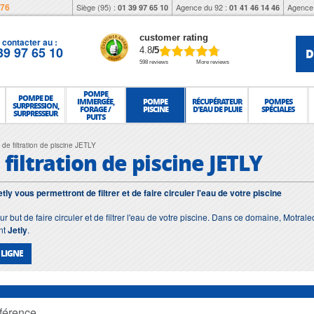
976
Siège (95) :
Agence du 92 :
Agence 
01 39 97 65 10
01 41 46 14 46
customer rating
contacter au :
39 97 65 10
D
4.8
/5
598 reviews
More reviews
POMPE
POMPE DE
IMMERGÉE,
POMPE
RÉCUPÉRATEUR
POMPES
SURPRESSION,
FORAGE /
PISCINE
D'EAU DE PLUIE
SPÉCIALES
SURPRESSEUR
PUITS
de filtration de piscine JETLY
iltration de piscine JETLY
y vous permettront de filtrer et de faire circuler l'eau de votre piscine
ur but de faire circuler et de filtrer l'eau de votre piscine. Dans ce domaine, Mo
nt
Jetly
.
 LIGNE