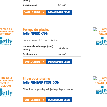
(max.)
32 m3/h
Débit (max.)
VOIR LA FICHE
DEMANDE DE DEVIS
Pompe de piscine
Jetly NIGER KNG
Pompe sans filtre pour piscine
Hauteur de relevage (Hmt)
18 Mètres
(max.)
30 m3/h
Débit (max.)
VOIR LA FICHE
DEMANDE DE DEVIS
Filtre pour piscine
Jetly PENTAIR POSEIDON
Filtre thermoplastique injecté polypropylène
VOIR LA FICHE
DEMANDE DE DEVIS