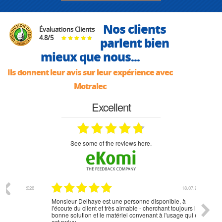
Nos clients
Évaluations Clients
4.8
/
5
parlent bien
mieux que nous...
Ils donnent leur avis sur leur expérience avec
Motralec
Excellent
see some of the reviews here.
07.2026
18.07.2026
Monsieur Delhaye est une personne disponible, à
bien ri
l'écoute du client et très aimable - cherchant toujours la
bonne solution et le matériel convenant à l'usage qui en
est prévu