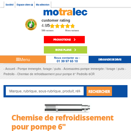
Société
Espace client
Ma sélection
customer rating
4.8
/5
598 reviews
More reviews
PROMOTIONS
BONS PLANS
Nous contacter au :
Menu
DEMANDE DE DEVIS
01 39 97 65 10
Accueil
Pompe immergée, forage / puits
Accessoires pompe immergée / forage / puits
Pedrollo
Chemise de refroidissement pour pompe 6" Pedrollo 6CR
RECHERCHER
Chemise de refroidissement
pour pompe 6"