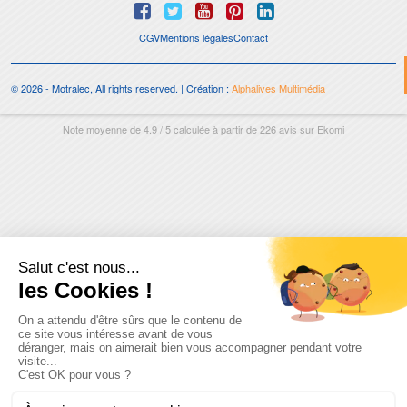
CGV
Mentions légales
Contact
© 2026 - Motralec, All rights reserved. | Création :
Alphalives Multimédia
Note moyenne de
4.9
/
5
calculée à partir de
226
avis sur
Ekomi