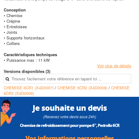
Conception
• Chemise
• Crépine
• Entretoises
• Joints
• Supports horizontaux
• Colliers
Caractéristiques techniques
• Puissance max : 11 kW
Voir plus de détails
Versions disponibles (3)
CHEMISE 6CR1 (X4D0007)
/
CHEMISE 6CR2 (X4D0008)
/
CHEMISE
6CR3 (X4D0009)
Je souhaite un devis
(Recevez votre devis sous 24h)
Chemise de refroidissement pour pompe 6", Pedrollo 6CR
Vos informations personnelles