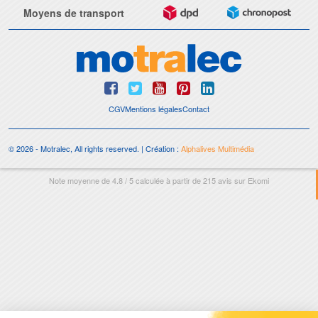
Moyens de transport
CGV
Mentions légales
Contact
© 2026 - Motralec, All rights reserved. | Création :
Alphalives Multimédia
Note moyenne de
4.8
/
5
calculée à partir de
215
avis sur
Ekomi