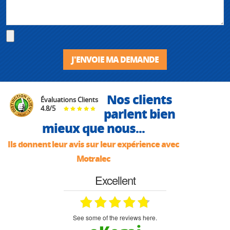
J'ENVOIE MA DEMANDE
Nos clients
Évaluations Clients
4.8
/
5
parlent bien
mieux que nous...
Ils donnent leur avis sur leur expérience avec
Motralec
Excellent
see some of the reviews here.