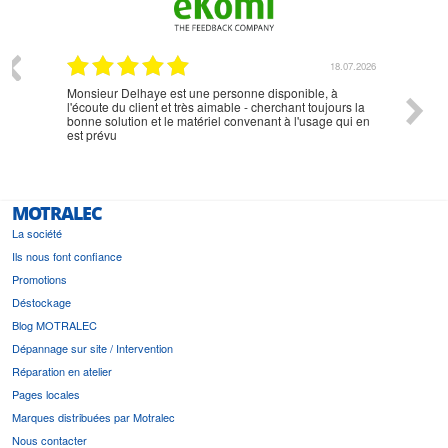
07.2026
18.07.2026
Monsieur Delhaye est une personne disponible, à
bien ri
l'écoute du client et très aimable - cherchant toujours la
bonne solution et le matériel convenant à l'usage qui en
est prévu
MOTRALEC
La société
Ils nous font confiance
Promotions
Déstockage
Blog MOTRALEC
Dépannage sur site / Intervention
Réparation en atelier
Pages locales
Marques distribuées par Motralec
Nous contacter