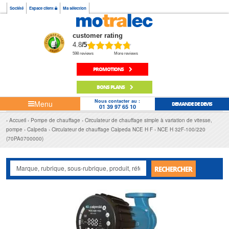
Société
Espace client
Ma sélection
customer rating
4.8
/5
598 reviews
More reviews
PROMOTIONS
BONS PLANS
Nous contacter au :
Menu
DEMANDE DE DEVIS
01 39 97 65 10
Accueil
Pompe de chauffage
Circulateur de chauffage simple à variation de vitesse,
pompe
Calpeda
Circulateur de chauffage Calpeda NCE H F
NCE H 32F-100/220
(70PA0700000)
RECHERCHER