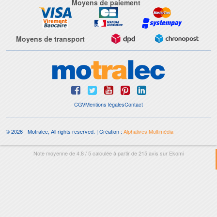
Moyens de paiement
Moyens de transport
CGV
Mentions légales
Contact
© 2026 - Motralec, All rights reserved. | Création :
Alphalives Multimédia
Note moyenne de
4.8
/
5
calculée à partir de
215
avis sur
Ekomi