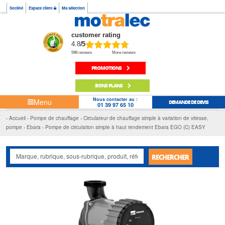
Société
Espace client
Ma sélection
customer rating
4.8
/5
598 reviews
More reviews
PROMOTIONS
BONS PLANS
Nous contacter au :
Menu
DEMANDE DE DEVIS
01 39 97 65 10
Accueil
Pompe de chauffage
Circulateur de chauffage simple à variation de vitesse,
pompe
Ebara
Pompe de circulation simple à haut rendement Ebara EGO (C) EASY
RECHERCHER