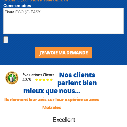
Commentaires
J'ENVOIE MA DEMANDE
Nos clients
Évaluations Clients
4.8
/
5
parlent bien
mieux que nous...
Ils donnent leur avis sur leur expérience avec
Motralec
Excellent