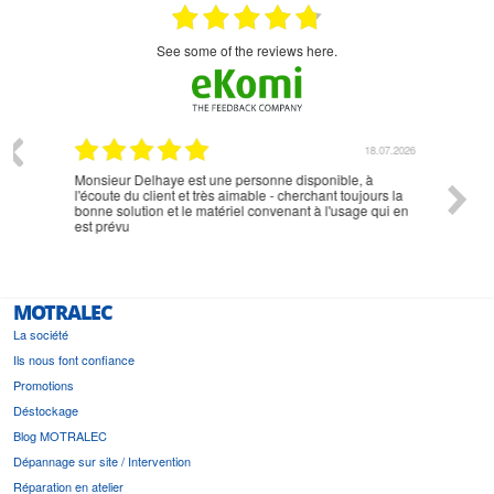
see some of the reviews here.
07.2026
18.07.2026
Monsieur Delhaye est une personne disponible, à
bien ri
l'écoute du client et très aimable - cherchant toujours la
bonne solution et le matériel convenant à l'usage qui en
est prévu
MOTRALEC
La société
Ils nous font confiance
Promotions
Déstockage
Blog MOTRALEC
Dépannage sur site / Intervention
Réparation en atelier