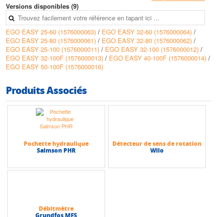
• Nombre de tours : variable
Versions disponibles (9)
• Tension d'alimentation : 1~230V
• Fréquence : 50/60 Hz
EGO EASY 25-60 (1576000063)
/
EGO EASY 32-60 (1576000064)
/
• Classe d'isolation : F
EGO EASY 25-80 (1576000061)
/
EGO EASY 32-80 (1576000062)
/
EGO EASY 25-100 (1576000011)
/
EGO EASY 32-100 (1576000012)
/
Caractéristiques techniques
EGO EASY 32-100F (1576000013)
/
EGO EASY 40-100F (1576000014)
/
• Température du liquide : +2 à +110 °C
EGO EASY 50-100F (1576000016)
• Température ambiante : 0 à +40 °C
• Humidité relative de l'air : max 95%
• Liquides admissibles : propres, non agressifs et non explosifs, sans
Produits Associés
particules solides ou fibres
• Pression maximale : 10 bar
• Pression minimale en aspiration :
- 0,05 bar à 50 °C
- 0,8 bar à 80 °C
- 1,4 bar à 110 °C
Pochette hydraulique
Détecteur de sens de rotation
• Concentration maximale de glycol : 20 %*
Salmson PHR
Wilo
• Orifices filetées : G 1 "½ - 2” (selon ISO 228)
• Orifices à brides : de DN 32 à DN 50
• Indice de protection : IP44
• Hauteur max (HMT) : 10 m
• Débit max : 11 m3/h
Débitmètre
Grundfos MFS