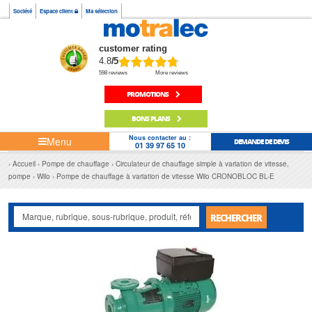
Société
Espace client
Ma sélection
customer rating
4.8
/5
598 reviews
More reviews
PROMOTIONS
BONS PLANS
Nous contacter au :
Menu
DEMANDE DE DEVIS
01 39 97 65 10
Accueil
Pompe de chauffage
Circulateur de chauffage simple à variation de vitesse,
pompe
Wilo
Pompe de chauffage à variation de vitesse Wilo CRONOBLOC BL-E
RECHERCHER