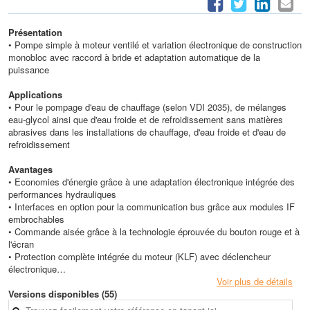
Présentation
• Pompe simple à moteur ventilé et variation électronique de construction
monobloc avec raccord à bride et adaptation automatique de la
puissance
Applications
• Pour le pompage d'eau de chauffage (selon VDI 2035), de mélanges
eau-glycol ainsi que d'eau froide et de refroidissement sans matières
abrasives dans les installations de chauffage, d'eau froide et d'eau de
refroidissement
Avantages
• Economies d'énergie grâce à une adaptation électronique intégrée des
performances hydrauliques
• Interfaces en option pour la communication bus grâce aux modules IF
embrochables
• Commande aisée grâce à la technologie éprouvée du bouton rouge et à
l'écran
• Protection complète intégrée du moteur (KLF) avec déclencheur
électronique
• Bonne adaptation aux besoins des utilisateurs par ses performances et
Voir plus de détails
ses dimensions normalisées selon EN 733 (DIN pour pompes
Versions disponibles (55)
normalisées)