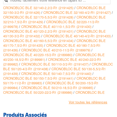
CRONOBLOC BL-E 32/140-2,2/2-R1 (2191425)
/
CRONOBLOC BL-E
Conception
32/150-3/2-R1 (2191426)
/
CRONOBLOC BL-E 32/160-4/2-R1 (2191427)
/
• Corps de pompe et lanterne : Par défaut : EN-GJL-250 ; en option :
CRONOBLOC BL-E 32/170-5,5/2-R1 (2191428)
/
CRONOBLOC BL-E
fonte à graphite sphéroïdal EN-GJS-400-18-LT
32/210-7,5/2-R1 (2191429)
/
CRONOBLOC BL-E 32/220-11/2-R1
• Roue : Par défaut : EN-GJL-200 ; en option : Bronze CuSn 10
(2189978)
/
CRONOBLOC BL-E 40/110-1,5/2-R1 (2191430)
/
• Arbre : 1.4122
CRONOBLOC BL-E 40/120-2,2/2-R1 (2191431)
/
CRONOBLOC BL-E
• Garniture mécanique : AQEGG, autres garnitures mécaniques
40/130-3/2-R1 (2191432)
/
CRONOBLOC BL-E 40/140-4/2-R1 (2191433)
/
disponibles sur demande
CRONOBLOC BL-E 40/160-5,5/2-R1 (2191434)
/
CRONOBLOC BL-E
40/170-7,5/2-R1 (2191435)
/
CRONOBLOC BL-E 40/180-7,5/2-R1
Caractéristiques techniques
(2191436)
/
CRONOBLOC BL-E 40/210-11/2-R1 (2189979)
/
• Hauteur max (HMT) : 83 m
CRONOBLOC BL-E 40/220-15/2-R1 (2189980)
/
CRONOBLOC BL-E
• Débit max : 380 m3/h
40/230-18,5/2-R1 (2189981)
/
CRONOBLOC BL-E 40/240-22/2-R1
(2189982)
/
CRONOBLOC BL-E 50/110-3/2-R1 (2191437)
/
CRONOBLOC
BL-E 50/120-4/2-R1 (2191438)
/
CRONOBLOC BL-E 50/130-5,5/2-R1
(2191439)
/
CRONOBLOC BL-E 50/140-7,5/2-R1 (2191440)
/
CRONOBLOC BL-E 50/150-7,5/2-R1 (2191441)
/
CRONOBLOC BL-E
50/170-11/2-R1 (2189983)
/
CRONOBLOC BL-E 50/200-15/2-R1
(2189984)
/
CRONOBLOC BL-E 50/210-18,5/2-R1 (2189985)
/
CRONOBLOC BL-E 50/220-22/2-R1 (2189986)
/
CRONOBLOC BL-E
50/270-5,5/4-R1 (2191442)
/
CRONOBLOC BL-E 65/120-4/2-R1 (2191443)
/
CRONOBLOC BL-E 65/130-5,5/2-R1 (2191444)
/
CRONOBLOC BL-E
Voir toutes les références
65/140-7,5/2-R1 (2191445)
/
CRONOBLOC BL-E 65/160-11/2-R1
(2189987)
/
CRONOBLOC BL-E 65/170-15/2-R1 (2189988)
/
Produits Associés
CRONOBLOC BL-E 65/190-18,5/2-R1 (2189989)
/
CRONOBLOC BL-E