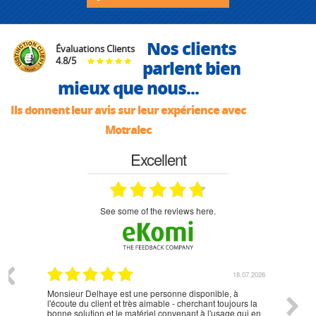
Nos clients
Évaluations Clients
4.8
/
5
parlent bien
mieux que nous...
Ils donnent leur avis sur leur expérience avec
Motralec
Excellent
see some of the reviews here.
07.2026
18.07.2026
Monsieur Delhaye est une personne disponible, à
bien ri
l'écoute du client et très aimable - cherchant toujours la
bonne solution et le matériel convenant à l'usage qui en