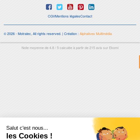
CGV
Mentions légales
Contact
© 2026 - Motralec, All rights reserved. | Création :
Alphalives Multimédia
Note moyenne de
4.8
/
5
calculée à partir de
215
avis sur
Ekomi