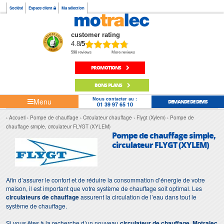
Société
Espace client
Ma sélection
customer rating
4.8
/5
598 reviews
More reviews
PROMOTIONS
BONS PLANS
Nous contacter au :
Menu
DEMANDE DE DEVIS
01 39 97 65 10
Accueil
Pompe de chauffage
Circulateur chauffage
Flygt (Xylem)
Pompe de
chauffage simple, circulateur FLYGT (XYLEM)
Pompe de chauffage simple,
circulateur FLYGT (XYLEM)
Afin d’assurer le confort et de réduire la consommation d’énergie de votre
maison, il est important que votre système de chauffage soit optimal. Les
circulateurs de chauffage
assurent la circulation de l’eau dans tout le
système de chauffage.
Si vous êtes à la recherche d’un nouveau
circulateur de chauffage
,
Motralec