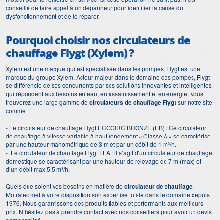
conseillé de faire appel à un dépanneur pour identifier la cause du
dysfonctionnement et de le réparer.
Pourquoi choisir nos
circulateurs de
chauffage Flygt (Xylem)
?
Xylem est une marque qui est spécialisée dans les pompes. Flygt est une
marque du groupe Xylem. Acteur majeur dans le domaine des pompes, Flygt
se différencie de ses concurrents par ses solutions innovantes et intelligentes
qui répondent aux besoins en eau, en assainissement et en énergie. Vous
trouverez une large gamme de
circulateurs de chauffage Flygt
sur notre site
comme :
- Le circulateur de chauffage Flygt ECOCIRC BRONZE (EB) : Ce circulateur
de chauffage à vitesse variable à haut rendement « Classe A » se caractérise
par une hauteur manométrique de 3 m et par un débit de 1 m³/h.
- Le circulateur de chauffage Flygt FLA : il s’agit d’un circulateur de chauffage
domestique se caractérisant par une hauteur de relevage de 7 m (max) et
d’un débit max 5,5 m³/h.
Quels que soient vos besoins en matière de
circulateur de chauffage
,
Motralec met à votre disposition son expertise totale dans le domaine depuis
1976. Nous garantissons des produits fiables et performants aux meilleurs
prix. N’hésitez pas à prendre contact avec nos conseillers pour avoir un devis
personnalisé.