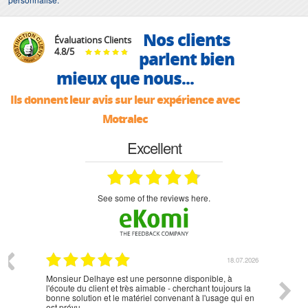
Nos clients
Évaluations Clients
4.8
/
5
parlent bien
mieux que nous...
Ils donnent leur avis sur leur expérience avec
Motralec
Excellent
see some of the reviews here.
07.2026
18.07.2026
Monsieur Delhaye est une personne disponible, à
bien ri
l'écoute du client et très aimable - cherchant toujours la
bonne solution et le matériel convenant à l'usage qui en
est prévu