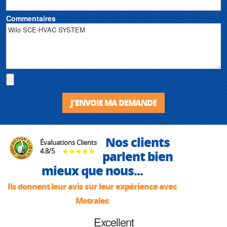
Commentaires
J'ENVOIE MA DEMANDE
Nos clients
Évaluations Clients
4.8
/
5
parlent bien
mieux que nous...
Ils donnent leur avis sur leur expérience avec
Motralec
Excellent