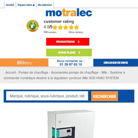
Société
Espace client
Ma sélection
customer rating
4.8
/5
598 reviews
More reviews
PROMOTIONS
BONS PLANS
Nous contacter au :
Menu
DEMANDE DE DEVIS
01 39 97 65 10
Accueil
Pompe de chauffage
Accessoires pompe de chauffage
Wilo
Système à
commande numérique destiné à la régulation continue Wilo SCE-HVAC SYSTEM
RECHERCHER