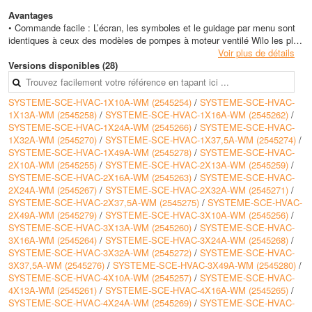
Avantages
• Commande facile : L’écran, les symboles et le guidage par menu sont
identiques à ceux des modèles de pompes à moteur ventilé Wilo les plus
récents
Voir plus de détails
• Système confortable : Accès système au menu de service protégé par
Versions disponibles (28)
un code, mémoire d’historique des erreurs acceptant jusqu’à 16
messages individuels
SYSTEME-SCE-HVAC-1X10A-WM (2545254)
/
SYSTEME-SCE-HVAC-
• Système fiable : Affichage permanent de l’état des pompes et du
1X13A-WM (2545258)
/
SYSTEME-SCE-HVAC-1X16A-WM (2545262)
/
système, ainsi que de la valeur réelle présente, SBM et SSM en
SYSTEME-SCE-HVAC-1X24A-WM (2545266)
/
SYSTEME-SCE-HVAC-
standard, d’autres messages d’erreurs/d’alarmes peuvent être affichés
1X32A-WM (2545270)
/
SYSTEME-SCE-HVAC-1X37,5A-WM (2545274)
/
en option via des relais ou d’autres outils de communication (p. ex. des
SYSTEME-SCE-HVAC-1X49A-WM (2545278)
/
SYSTEME-SCE-HVAC-
systèmes de bus)
2X10A-WM (2545255)
/
SYSTEME-SCE-HVAC-2X13A-WM (2545259)
/
• Paramètres de réglage étendus : 2 valeurs de consigne réglables,
SYSTEME-SCE-HVAC-2X16A-WM (2545263)
/
SYSTEME-SCE-HVAC-
réglage à distance des valeurs de consigne possible
2X24A-WM (2545267)
/
SYSTEME-SCE-HVAC-2X32A-WM (2545271)
/
• Capacité de communication : systèmes Bus pouvant être raccordés :
SYSTEME-SCE-HVAC-2X37,5A-WM (2545275)
/
SYSTEME-SCE-HVAC-
BACnet, Modbus RTU (RS 232) (LON raccordable via un module en
2X49A-WM (2545279)
/
SYSTEME-SCE-HVAC-3X10A-WM (2545256)
/
option)
SYSTEME-SCE-HVAC-3X13A-WM (2545260)
/
SYSTEME-SCE-HVAC-
3X16A-WM (2545264)
/
SYSTEME-SCE-HVAC-3X24A-WM (2545268)
/
SYSTEME-SCE-HVAC-3X32A-WM (2545272)
/
SYSTEME-SCE-HVAC-
3X37,5A-WM (2545276)
/
SYSTEME-SCE-HVAC-3X49A-WM (2545280)
/
SYSTEME-SCE-HVAC-4X10A-WM (2545257)
/
SYSTEME-SCE-HVAC-
4X13A-WM (2545261)
/
SYSTEME-SCE-HVAC-4X16A-WM (2545265)
/
SYSTEME-SCE-HVAC-4X24A-WM (2545269)
/
SYSTEME-SCE-HVAC-