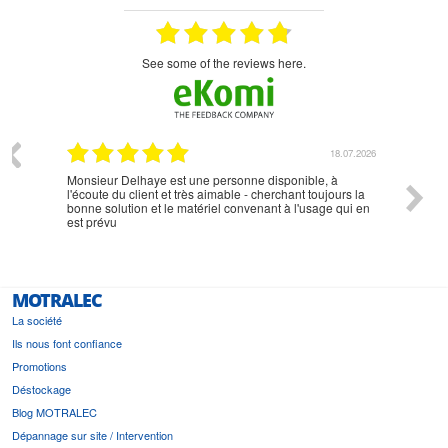
see some of the reviews here.
07.2026
18.07.2026
Monsieur Delhaye est une personne disponible, à
bien ri
l'écoute du client et très aimable - cherchant toujours la
bonne solution et le matériel convenant à l'usage qui en
est prévu
MOTRALEC
La société
Ils nous font confiance
Promotions
Déstockage
Blog MOTRALEC
Dépannage sur site / Intervention