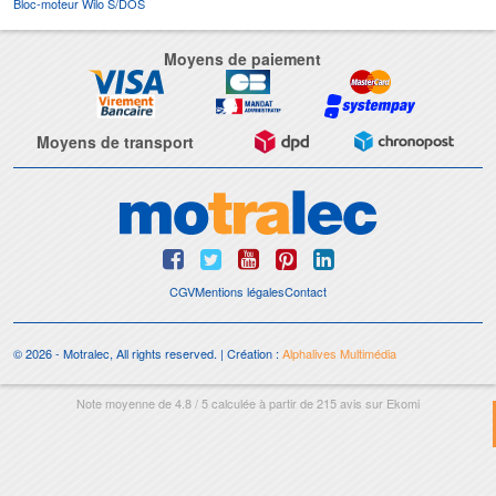
Bloc-moteur Wilo S/DOS
Moyens de paiement
Moyens de transport
CGV
Mentions légales
Contact
© 2026 - Motralec, All rights reserved. | Création :
Alphalives Multimédia
Note moyenne de
4.8
/
5
calculée à partir de
215
avis sur
Ekomi