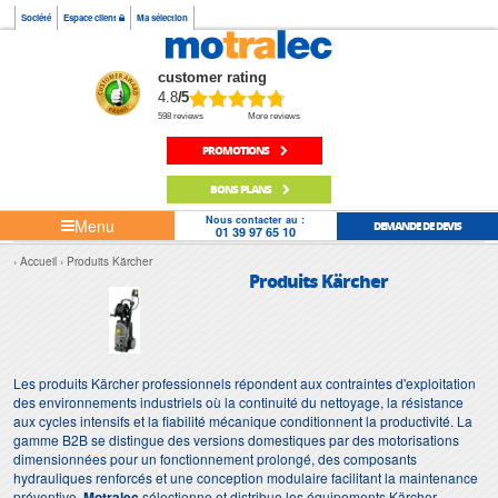
Société
Espace client
Ma sélection
customer rating
4.8
/5
598 reviews
More reviews
PROMOTIONS
BONS PLANS
Nous contacter au :
Menu
DEMANDE DE DEVIS
01 39 97 65 10
Accueil
Produits Kärcher
Produits Kärcher
Les produits Kärcher professionnels répondent aux contraintes d'exploitation
des environnements industriels où la continuité du nettoyage, la résistance
aux cycles intensifs et la fiabilité mécanique conditionnent la productivité. La
gamme B2B se distingue des versions domestiques par des motorisations
dimensionnées pour un fonctionnement prolongé, des composants
hydrauliques renforcés et une conception modulaire facilitant la maintenance
préventive.
Motralec
sélectionne et distribue les équipements Kärcher