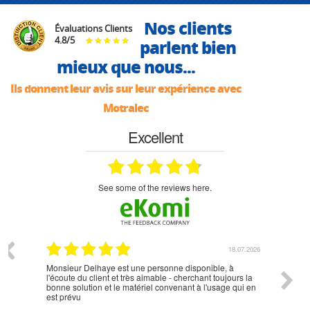
Nos clients
Évaluations Clients
4.8
/
5
parlent bien
mieux que nous...
Ils donnent leur avis sur leur expérience avec
Motralec
Excellent
see some of the reviews here.
07.2026
18.07.2026
Monsieur Delhaye est une personne disponible, à
bien ri
l'écoute du client et très aimable - cherchant toujours la
bonne solution et le matériel convenant à l'usage qui en
est prévu