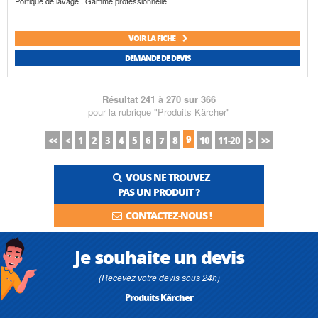
Portique de lavage . Gamme professionnelle
VOIR LA FICHE
DEMANDE DE DEVIS
Résultat 241 à 270 sur 366
pour la rubrique "Produits Kärcher"
9
<<
<
1
2
3
4
5
6
7
8
10
11-20
>
>>
VOUS NE TROUVEZ
PAS UN PRODUIT ?
CONTACTEZ-NOUS !
Je souhaite un devis
(Recevez votre devis sous 24h)
Produits Kärcher