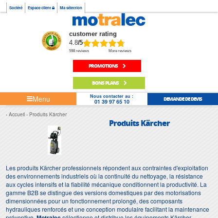
Société
Espace client
Ma sélection
customer rating
4.8
/5
598 reviews
More reviews
PROMOTIONS
BONS PLANS
Nous contacter au :
Menu
DEMANDE DE DEVIS
01 39 97 65 10
Accueil
Produits Kärcher
Produits Kärcher
Les produits Kärcher professionnels répondent aux contraintes d'exploitation
des environnements industriels où la continuité du nettoyage, la résistance
aux cycles intensifs et la fiabilité mécanique conditionnent la productivité. La
gamme B2B se distingue des versions domestiques par des motorisations
dimensionnées pour un fonctionnement prolongé, des composants
hydrauliques renforcés et une conception modulaire facilitant la maintenance
préventive.
Motralec
sélectionne et distribue les équipements Kärcher