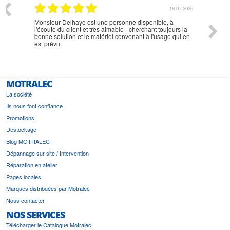
07.2026
18.07.2026
Monsieur Delhaye est une personne disponible, à
bien ri
l'écoute du client et très aimable - cherchant toujours la
bonne solution et le matériel convenant à l'usage qui en
est prévu
MOTRALEC
La société
Ils nous font confiance
Promotions
Déstockage
Blog MOTRALEC
Dépannage sur site / Intervention
Réparation en atelier
Pages locales
Marques distribuées par Motralec
Nous contacter
NOS SERVICES
Télécharger le Catalogue Motralec