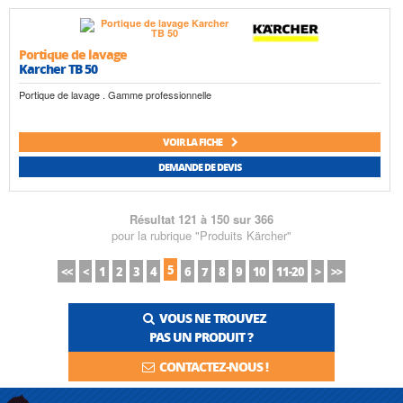
Portique de lavage
Karcher TB 50
Portique de lavage . Gamme professionnelle
VOIR LA FICHE
DEMANDE DE DEVIS
Résultat 121 à 150 sur 366
pour la rubrique "Produits Kärcher"
5
<<
<
1
2
3
4
6
7
8
9
10
11-20
>
>>
VOUS NE TROUVEZ
PAS UN PRODUIT ?
CONTACTEZ-NOUS !