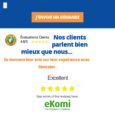
J'ENVOIE MA DEMANDE
Nos clients
Évaluations Clients
4.8
/
5
parlent bien
mieux que nous...
Ils donnent leur avis sur leur expérience avec
Motralec
Excellent
see some of the reviews here.