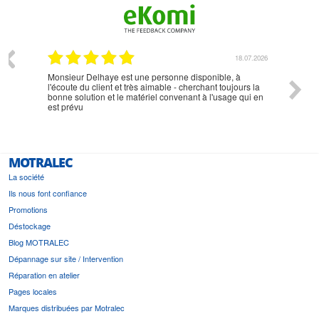
07.2026
18.07.2026
Monsieur Delhaye est une personne disponible, à
bien ri
l'écoute du client et très aimable - cherchant toujours la
bonne solution et le matériel convenant à l'usage qui en
est prévu
MOTRALEC
La société
Ils nous font confiance
Promotions
Déstockage
Blog MOTRALEC
Dépannage sur site / Intervention
Réparation en atelier
Pages locales
Marques distribuées par Motralec