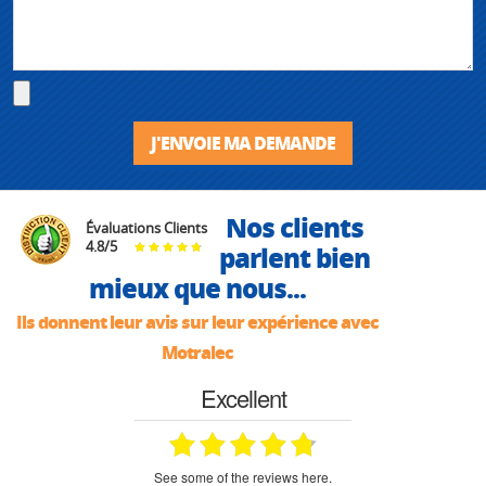
J'ENVOIE MA DEMANDE
Nos clients
Évaluations Clients
4.8
/
5
parlent bien
mieux que nous...
Ils donnent leur avis sur leur expérience avec
Motralec
Excellent
see some of the reviews here.