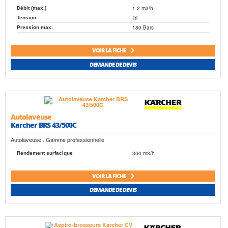
1.2 m3/h
Débit (max.)
Tri
Tension
180 Bars
Pression max.
VOIR LA FICHE
DEMANDE DE DEVIS
Autolaveuse
Karcher BRS 43/500C
Autolaveuse . Gamme professionnelle
300 m3/h
Rendement surfacique
VOIR LA FICHE
DEMANDE DE DEVIS