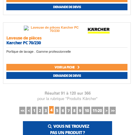
DEMANDE DE DEVIS
Laveuse de pièces
Karcher PC 70/230
Portique de lavage . Gamme professionnelle
VOIR LA FICHE
DEMANDE DE DEVIS
Résultat 91 à 120 sur 366
pour la rubrique "Produits Kärcher"
4
<<
<
1
2
3
5
6
7
8
9
10
11-20
>
>>
VOUS NE TROUVEZ
PAS UN PRODUIT ?