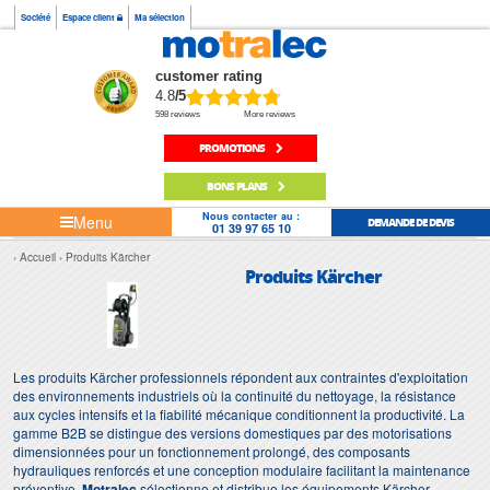
Société
Espace client
Ma sélection
customer rating
4.8
/5
598 reviews
More reviews
PROMOTIONS
BONS PLANS
Nous contacter au :
Menu
DEMANDE DE DEVIS
01 39 97 65 10
Accueil
Produits Kärcher
Produits Kärcher
Les produits Kärcher professionnels répondent aux contraintes d'exploitation
des environnements industriels où la continuité du nettoyage, la résistance
aux cycles intensifs et la fiabilité mécanique conditionnent la productivité. La
gamme B2B se distingue des versions domestiques par des motorisations
dimensionnées pour un fonctionnement prolongé, des composants
hydrauliques renforcés et une conception modulaire facilitant la maintenance
préventive.
Motralec
sélectionne et distribue les équipements Kärcher