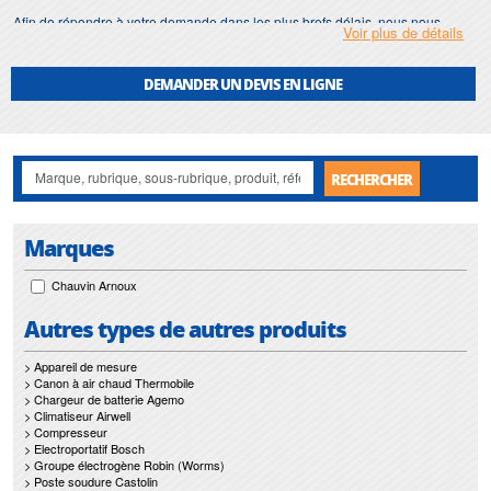
Afin de répondre à votre demande dans les plus brefs délais, nous nous
Voir plus de détails
assurons d'avoir en permanence un stock important de
mesure de pression
.
Motralec
met également à votre disposition son service de
réparation
et
DEMANDER UN DEVIS EN LIGNE
maintenance de
mesure de pression
.
Nos interventions sur toute l'Ile de France suivant vos besoins et vos
contraintes sont un gage d'efficacité, et garantissent l'absence de perturbation
de vos installations de
mesure de pression
.
RECHERCHER
Marques
Chauvin Arnoux
Autres types de autres produits
> Appareil de mesure
> Canon à air chaud Thermobile
> Chargeur de batterie Agemo
> Climatiseur Airwell
> Compresseur
> Electroportatif Bosch
> Groupe électrogène Robin (Worms)
> Poste soudure Castolin