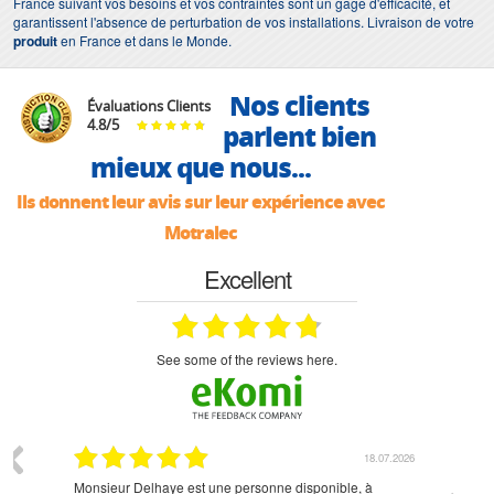
France suivant vos besoins et vos contraintes sont un gage d'efficacité, et
garantissent l'absence de perturbation de vos installations. Livraison de votre
produit
en France et dans le Monde.
Nos clients
Évaluations Clients
4.8
/
5
parlent bien
mieux que nous...
Ils donnent leur avis sur leur expérience avec
Motralec
Excellent
see some of the reviews here.
07.2026
18.07.2026
Monsieur Delhaye est une personne disponible, à
bien ri