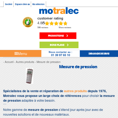
Société
Espace client
Ma sélection
customer rating
4.8
/5
598 reviews
More reviews
PROMOTIONS
BONS PLANS
Nous contacter au :
Menu
DEMANDE DE DEVIS
01 39 97 65 10
Accueil
Autres produits
Mesure de pression
Mesure de pression
Spécialistes de la vente et réparation de
autres produits
depuis 1976,
Motralec vous propose un large choix de références
pour choisir
la mesure
de pression
adaptée à votre besoin.
Notre gamme de
mesure de pression
s’étend jour après jour avec de
nouvelles solutions et de nouveaux matériaux.