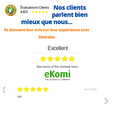
Nos clients
Évaluations Clients
4.8
/
5
parlent bien
mieux que nous...
Ils donnent leur avis sur leur expérience avec
Motralec
Excellent
see some of the reviews here.
03.2026
24.07.2026
n
ras
Monsie
 géré
l'écout
le
bonne 
i a été
est pr