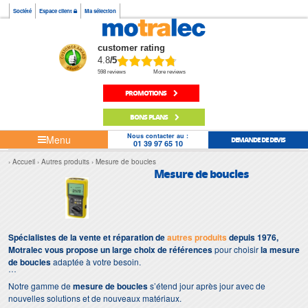
Société
Espace client
Ma sélection
customer rating
4.8
/5
598 reviews
More reviews
PROMOTIONS
BONS PLANS
Nous contacter au :
Menu
DEMANDE DE DEVIS
01 39 97 65 10
Accueil
Autres produits
Mesure de boucles
Mesure de boucles
Spécialistes de la vente et réparation de
autres produits
depuis 1976,
Motralec vous propose un large choix de références
pour choisir
la mesure
de boucles
adaptée à votre besoin.
Notre gamme de
mesure de boucles
s’étend jour après jour avec de
nouvelles solutions et de nouveaux matériaux.