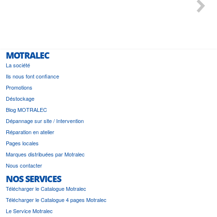
 géré
l'écout
le
bonne 
i a été
est pr
MOTRALEC
La société
Ils nous font confiance
Promotions
Déstockage
Blog MOTRALEC
Dépannage sur site / Intervention
Réparation en atelier
Pages locales
Marques distribuées par Motralec
Nous contacter
NOS SERVICES
Télécharger le Catalogue Motralec
Télécharger le Catalogue 4 pages Motralec
Le Service Motralec