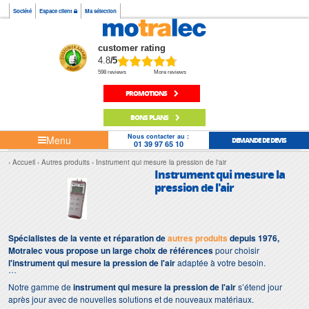
Société
Espace client
Ma sélection
customer rating
4.8
/5
598 reviews
More reviews
PROMOTIONS
BONS PLANS
Nous contacter au :
Menu
DEMANDE DE DEVIS
01 39 97 65 10
Accueil
Autres produits
Instrument qui mesure la pression de l'air
Instrument qui mesure la
pression de l'air
Spécialistes de la vente et réparation de
autres produits
depuis 1976,
Motralec vous propose un large choix de références
pour choisir
l'instrument qui mesure la pression de l'air
adaptée à votre besoin.
Notre gamme de
instrument qui mesure la pression de l'air
s’étend jour
après jour avec de nouvelles solutions et de nouveaux matériaux.