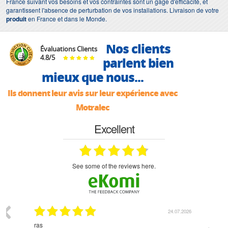
France suivant vos besoins et vos contraintes sont un gage d'efficacité, et
garantissent l'absence de perturbation de vos installations. Livraison de votre
produit
en France et dans le Monde.
Nos clients
Évaluations Clients
4.8
/
5
parlent bien
mieux que nous...
Ils donnent leur avis sur leur expérience avec
Motralec
Excellent
see some of the reviews here.
03.2026
24.07.2026
n
ras
Monsie