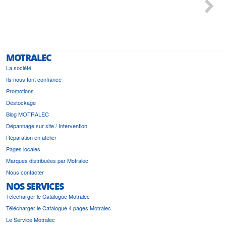
 géré
l'écout
le
bonne 
i a été
est pr
MOTRALEC
La société
Ils nous font confiance
Promotions
Déstockage
Blog MOTRALEC
Dépannage sur site / Intervention
Réparation en atelier
Pages locales
Marques distribuées par Motralec
Nous contacter
NOS SERVICES
Télécharger le Catalogue Motralec
Télécharger le Catalogue 4 pages Motralec
Le Service Motralec