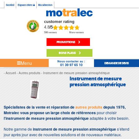
Société
Espace client
Ma sélection
customer rating
4.8
/5
598 reviews
More reviews
PROMOTIONS
BONS PLANS
Nous contacter au :
Menu
DEMANDE DE DEVIS
01 39 97 65 10
Accueil
Autres produits
Instrument de mesure pression atmosphérique
Instrument de mesure
pression atmosphérique
Spécialistes de la vente et réparation de
autres produits
depuis 1976,
Motralec vous propose un large choix de références
pour choisir
l'instrument de mesure pression atmosphérique
adaptée à votre besoin.
Notre gamme de
instrument de mesure pression atmosphérique
s’étend
jour après jour avec de nouvelles solutions et de nouveaux matériaux.