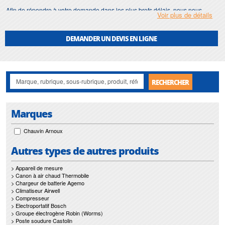
Afin de répondre à votre demande dans les plus brefs délais, nous nous
Voir plus de détails
assurons d'avoir en permanence un stock important de
identificateur a
distance
.
DEMANDER UN DEVIS EN LIGNE
Motralec
met également à votre disposition son service de
réparation
et
maintenance de
identificateur a distance
.
Nos interventions sur toute l'Ile de France suivant vos besoins et vos
contraintes sont un gage d'efficacité, et garantissent l'absence de perturbation
RECHERCHER
de vos installations de
identificateur a distance
.
Marques
Chauvin Arnoux
Autres types de autres produits
> Appareil de mesure
> Canon à air chaud Thermobile
> Chargeur de batterie Agemo
> Climatiseur Airwell
> Compresseur
> Electroportatif Bosch
> Groupe électrogène Robin (Worms)
> Poste soudure Castolin