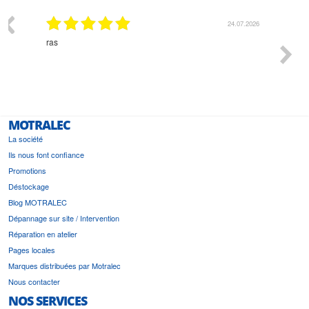
03.2026
24.07.2026
n
ras
Monsie
 géré
l'écout
le
bonne 
i a été
est pr
MOTRALEC
La société
Ils nous font confiance
Promotions
Déstockage
Blog MOTRALEC
Dépannage sur site / Intervention
Réparation en atelier
Pages locales
Marques distribuées par Motralec
Nous contacter
NOS SERVICES