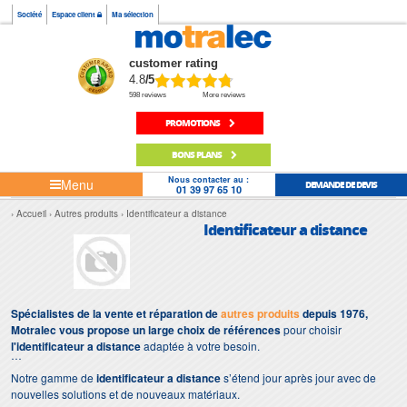
Société
Espace client
Ma sélection
customer rating
4.8
/5
598 reviews
More reviews
PROMOTIONS
BONS PLANS
Nous contacter au :
Menu
DEMANDE DE DEVIS
01 39 97 65 10
Accueil
Autres produits
Identificateur a distance
Identificateur a distance
Spécialistes de la vente et réparation de
autres produits
depuis 1976,
Motralec vous propose un large choix de références
pour choisir
l'identificateur a distance
adaptée à votre besoin.
Notre gamme de
identificateur a distance
s’étend jour après jour avec de
nouvelles solutions et de nouveaux matériaux.