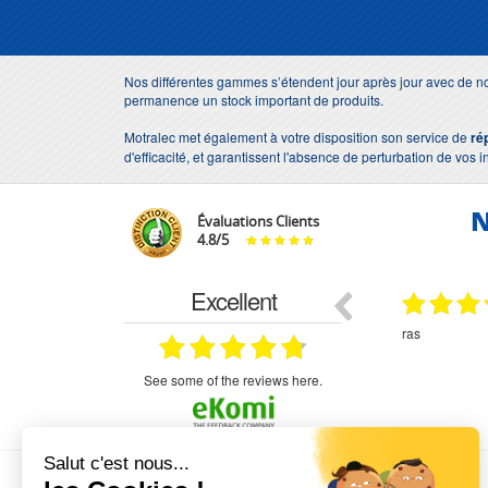
Nos différentes gammes s’étendent jour après jour avec de no
permanence un stock important de produits.
Motralec met également à votre disposition son service de
ré
d'efficacité, et garantissent l'absence de perturbation de vos i
N
Évaluations Clients
4.8
/
5
Excellent
29.03.2026
29.03.2026
étitifs,
bonjour commande pompe puit malgré un
ras
mmercial,***
appel en dehors des heures d ouverture votre
commercial a géré ma demande le devis reçu
immédiatement un fois le paiement effectue la
see some of the reviews here.
commande a été valider l envoi a été un peu
long mais dans l ensemble très satisfait