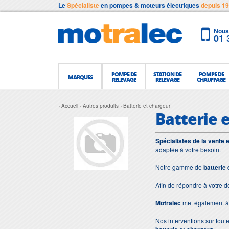
Le
Spécialiste
en pompes & moteurs électriques
depuis 1
Nous 
01 
POMPE DE
STATION DE
POMPE DE
MARQUES
RELEVAGE
RELEVAGE
CHAUFFAGE
Accueil
Autres produits
Batterie et chargeur
Batterie 
Spécialistes de la vente 
adaptée à votre besoin.
Notre gamme de
batterie
Afin de répondre à votre 
Motralec
met également à 
Nos interventions sur toute