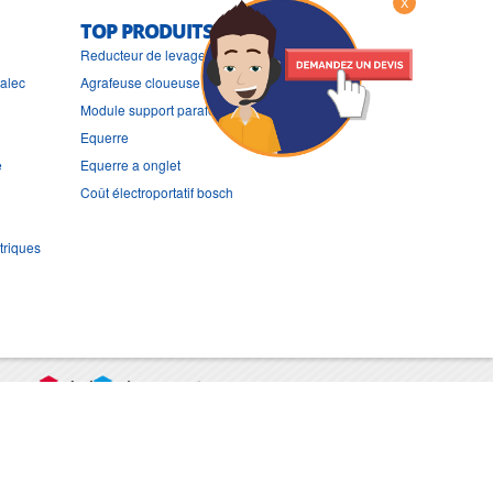
X
TOP PRODUITS
Reducteur de levage
ralec
Agrafeuse cloueuse pneumatique
Module support parafoudre
Equerre
e
Equerre a onglet
Coût électroportatif bosch
triques
port
CGV
Mentions légales
Contact