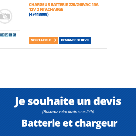
CHARGEUR BATTERIE 220/240VAC 15A
12V 2 NIV.CHARGE
(47418808)
VOIR LA FICHE
DEMANDE DE DEVIS
Je souhaite un devis
(Recevez votre devis sous 24h)
Batterie et chargeur