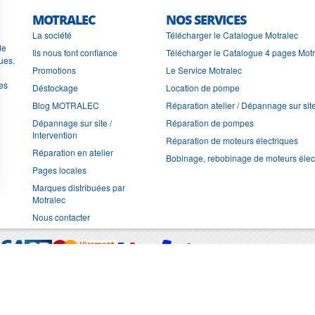
MOTRALEC
NOS SERVICES
La société
Télécharger le Catalogue Motralec
de
Ils nous font confiance
Télécharger le Catalogue 4 pages Mot
ues.
Promotions
Le Service Motralec
les
Déstockage
Location de pompe
Blog MOTRALEC
Réparation atelier / Dépannage sur sit
Dépannage sur site /
Réparation de pompes
Intervention
Réparation de moteurs électriques
Réparation en atelier
Bobinage, rebobinage de moteurs élec
Pages locales
Marques distribuées par
Motralec
Nous contacter
Moyens de trans