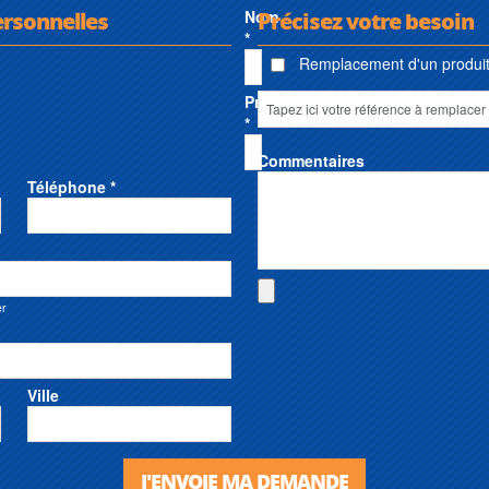
ersonnelles
Nom
Précisez votre besoin
*
Remplacement d'un produit 
Prénom
*
Commentaires
Téléphone *
er
Ville
J'ENVOIE MA DEMANDE