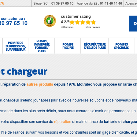
976
Siège (95) :
Agence du 92 :
Agence 
01 39 97 65 10
01 41 46 14 46
customer rating
contacter au :
39 97 65 10
D
4.8
/5
598 reviews
More reviews
POMPE
POMPE DE
IMMERGÉE,
POMPE
RÉCUPÉRATEUR
POMPES
SURPRESSION,
FORAGE /
PISCINE
D'EAU DE PLUIE
SPÉCIALES
SURPRESSEUR
PUITS
et chargeur
et réparation de
autres produits
depuis 1976, Motralec vous propose un large ch
 et chargeur
s’étend jour après jour avec de nouvelles solutions et de nouveaux ma
demande dans les plus brefs délais, nous nous assurons d'avoir en permanence un 
votre disposition son service de
réparation
et maintenance de
batterie et chargeu
 l'Ile de France suivant vos besoins et vos contraintes sont un gage d'efficacité, et