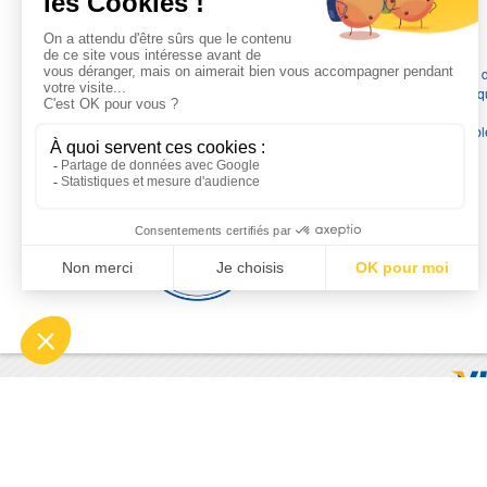
L'EXPERTISE MOTRALEC
Depuis 1976
, nous sommes
les spécialistes numéro 1 en
France
en pompes de relevage, station de relevage, pompe 
chauffage, suppression, forage, immergée et moteurs électriq
Nous assurons
la vente, la réparation, l'installation et le
dépannage
, tout en travaillant avec les marques les plus fiab
du marché.
Moyens de paiement