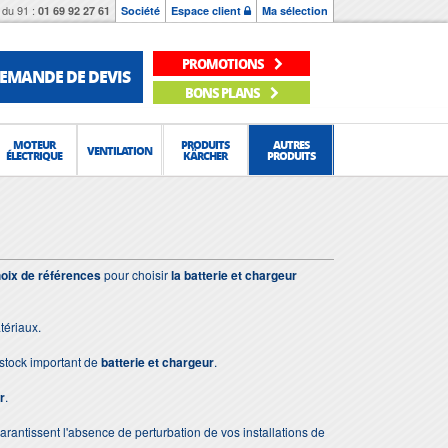
du 91 :
01 69 92 27 61
Société
Espace client
Ma sélection
PROMOTIONS
EMANDE DE DEVIS
BONS PLANS
MOTEUR
PRODUITS
AUTRES
VENTILATION
ÉLECTRIQUE
KÄRCHER
PRODUITS
oix de références
pour choisir
la batterie et chargeur
tériaux.
stock important de
batterie et chargeur
.
r
.
 garantissent l'absence de perturbation de vos installations de