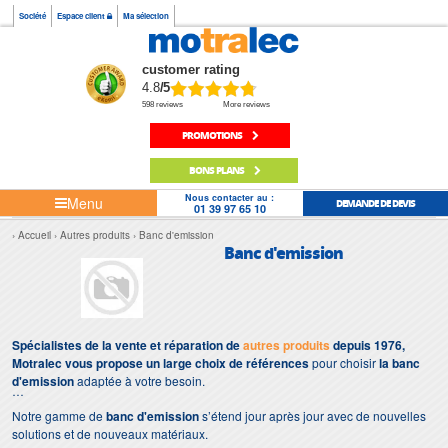
Société
Espace client
Ma sélection
customer rating
4.8
/5
598 reviews
More reviews
PROMOTIONS
BONS PLANS
Nous contacter au :
Menu
DEMANDE DE DEVIS
01 39 97 65 10
Accueil
Autres produits
Banc d'emission
Banc d'emission
Spécialistes de la vente et réparation de
autres produits
depuis 1976,
Motralec vous propose un large choix de références
pour choisir
la banc
d'emission
adaptée à votre besoin.
Notre gamme de
banc d'emission
s’étend jour après jour avec de nouvelles
solutions et de nouveaux matériaux.