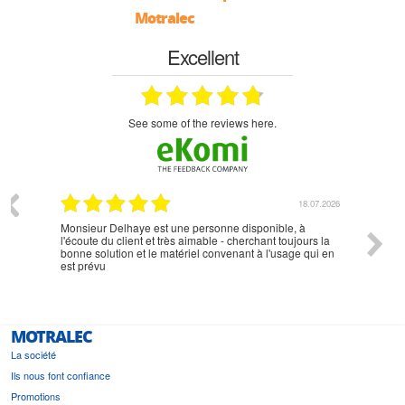
Motralec
Excellent
see some of the reviews here.
07.2026
18.07.2026
Monsieur Delhaye est une personne disponible, à
bien ri
l'écoute du client et très aimable - cherchant toujours la
bonne solution et le matériel convenant à l'usage qui en
est prévu
MOTRALEC
La société
Ils nous font confiance
Promotions