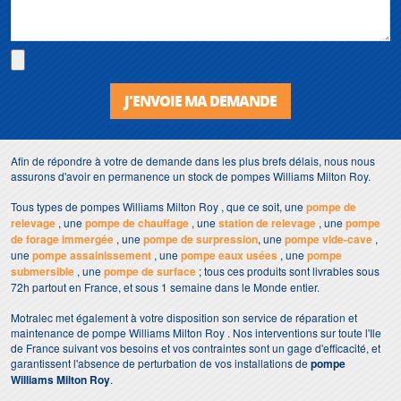
J'ENVOIE MA DEMANDE
Afin de répondre à votre de demande dans les plus brefs délais, nous nous
assurons d'avoir en permanence un stock de pompes Williams Milton Roy.
Tous types de pompes Williams Milton Roy , que ce soit, une
pompe de
relevage
, une
pompe de chauffage
, une
station de relevage
, une
pompe
de forage immergée
, une
pompe de surpression
, une
pompe vide-cave
,
une
pompe assainissement
, une
pompe eaux usées
, une
pompe
submersible
, une
pompe de surface
; tous ces produits sont livrables sous
72h partout en France, et sous 1 semaine dans le Monde entier.
Motralec met également à votre disposition son service de réparation et
maintenance de pompe Williams Milton Roy . Nos interventions sur toute l'Ile
de France suivant vos besoins et vos contraintes sont un gage d'efficacité, et
garantissent l'absence de perturbation de vos installations de
pompe
Williams Milton Roy
.