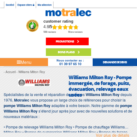
Société
Espace client
Ma sélection
customer rating
4.8
/5
598 reviews
More reviews
PROMOTIONS
BONS PLANS
Nous contacter au :
Menu
DEMANDE DE DEVIS
01 39 97 65 10
Accueil
Williams Milton Roy
Williams Milton Roy - Pompe
immergée, de forage, puits,
évacuation, relevage eaux
usées
Spécialistes de la vente et réparation de pompes
Williams Milton Roy
depuis
1976,
Motralec
vous propose un large choix de références pour choisir la
pompe Williams Milton Roy
adaptée à votre besoin. Notre gamme de
pompe
Williams Milton Roy
s’étend jour après jour avec de nouvelles solutions et de
nouveaux matériaux :
• Pompe de relevage Williams Milton Roy • Pompe de chauffage Williams
Milton Roy • Pompe de surpression Williams Milton Roy • Pompe de forage
Voir plus de détails