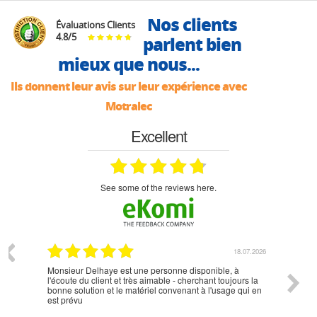
Nos clients
Évaluations Clients
4.8
/
5
parlent bien
mieux que nous...
Ils donnent leur avis sur leur expérience avec
Motralec
Excellent
see some of the reviews here.
07.2026
18.07.2026
Monsieur Delhaye est une personne disponible, à
bien ri
l'écoute du client et très aimable - cherchant toujours la
bonne solution et le matériel convenant à l'usage qui en
est prévu