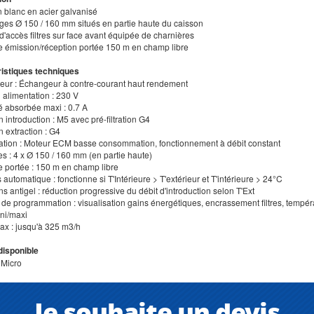
n blanc en acier galvanisé
ages Ø 150 / 160 mm situés en partie haute du caisson
d'accès filtres sur face avant équipée de charnières
e émission/réception portée 150 m en champ libre
istiques techniques
eur : Échangeur à contre-courant haut rendement
 alimentation : 230 V
té absorbée maxi : 0.7 A
ion introduction : M5 avec pré-filtration G4
on extraction : G4
sation : Moteur ECM basse consommation, fonctionnement à débit constant
s : 4 x Ø 150 / 160 mm (en partie haute)
e portée : 150 m en champ libre
 automatique : fonctionne si T'Intérieure > T'extérieur et T'intérieure > 24°C
ns antigel : réduction progressive du débit d'introduction selon T'Ext
 de programmation : visualisation gains énergétiques, encrassement filtres, temp
ini/maxi
max : jusqu'à 325 m3/h
disponible
Micro
Je souhaite un devis