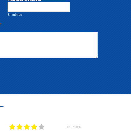
En mètres
e
..
07.07.2026