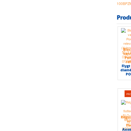
100BPZ
Prod
Bloc
van
Po
re
Flygt
diamè
PO
PR
Régul
ni
fl
Axso