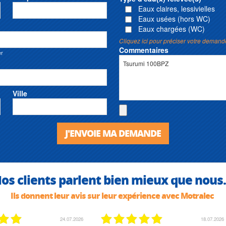
Eaux claires, lessivielles
Eaux usées (hors WC)
Eaux chargées (WC)
Cliquez ici pour préciser votre demand
Commentaires
er
Ville
J'ENVOIE MA DEMANDE
os clients parlent bien mieux que nous.
Ils donnent leur avis sur leur expérience avec Motralec
24.07.2026
18.07.2026