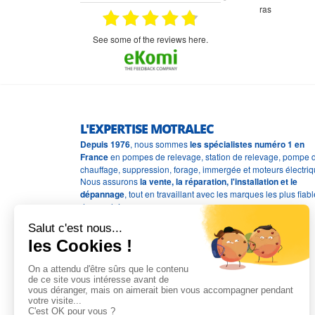
étitifs,
bonjour commande pompe puit malgré un
ras
mmercial,***
appel en dehors des heures d ouverture votre
commercial a géré ma demande le devis reçu
immédiatement un fois le paiement effectue la
see some of the reviews here.
commande a été valider l envoi a été un peu
long mais dans l ensemble très satisfait
L'EXPERTISE MOTRALEC
Depuis 1976
, nous sommes
les spécialistes numéro 1 en
France
en pompes de relevage, station de relevage, pompe 
chauffage, suppression, forage, immergée et moteurs électriq
Nous assurons
la vente, la réparation, l'installation et le
dépannage
, tout en travaillant avec les marques les plus fiab
du marché.