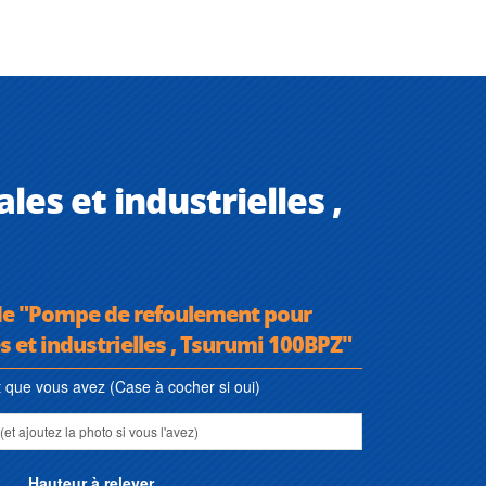
s et industrielles ,
 de "Pompe de refoulement pour
 et industrielles , Tsurumi 100BPZ"
que vous avez (Case à cocher si oui)
Hauteur à relever