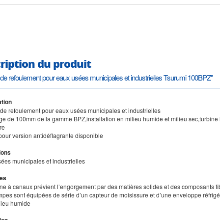
ription du produit
e refoulement pour eaux usées municipales et industrielles Tsurumi 100BPZ"
tion
de refoulement pour eaux usées municipales et industrielles
ge de 100mm de la gamme BPZ,installation en milieu humide et milieu sec,turbine hy
re
pour version antidéflagrante disponible
ions
ées municipales et industrielles
es
bine à canaux prévient l’engorgement par des matières solides et des composants fi
mpes sont équipées de série d’un capteur de moisissure et d’une enveloppe réfrigér
lieu humide
ion