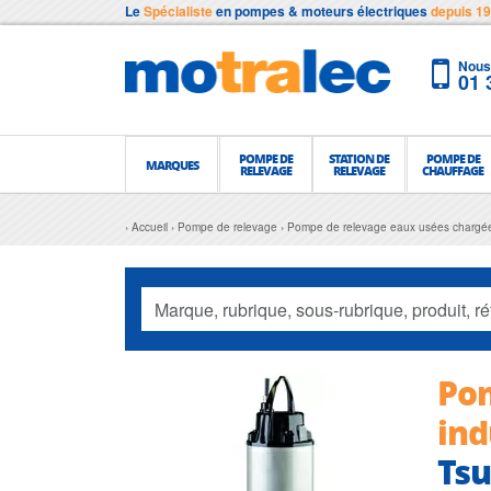
Le
Spécialiste
en pompes & moteurs électriques
depuis 1
Nous 
01 
POMPE DE
STATION DE
POMPE DE
MARQUES
RELEVAGE
RELEVAGE
CHAUFFAGE
Accueil
Pompe de relevage
Pompe de relevage eaux usées chargé
Pom
ind
Ts