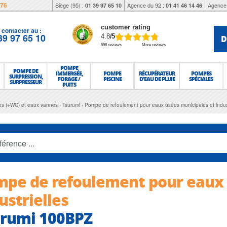
976
Siège (95) :
Agence du 92 :
Agence 
01 39 97 65 10
01 41 46 14 46
customer rating
contacter au :
39 97 65 10
D
4.8
/5
598 reviews
More reviews
POMPE
POMPE DE
IMMERGÉE,
POMPE
RÉCUPÉRATEUR
POMPES
SURPRESSION,
FORAGE /
PISCINE
D'EAU DE PLUIE
SPÉCIALES
SURPRESSEUR
PUITS
es (+WC) et eaux vannes
Tsurumi
Pompe de refoulement pour eaux usées municipales et indus
pe de refoulement pour eaux 
ustrielles
urumi 100BPZ