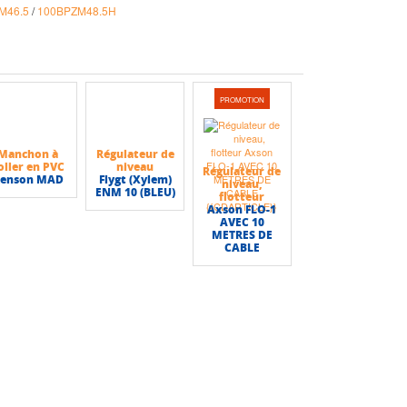
M46.5
/
100BPZM48.5H
PROMOTION
Manchon à
Régulateur de
oller en PVC
niveau
Régulateur de
enson MAD
Flygt (Xylem)
niveau,
ENM 10 (BLEU)
flotteur
Axson FLO-1
AVEC 10
METRES DE
CABLE