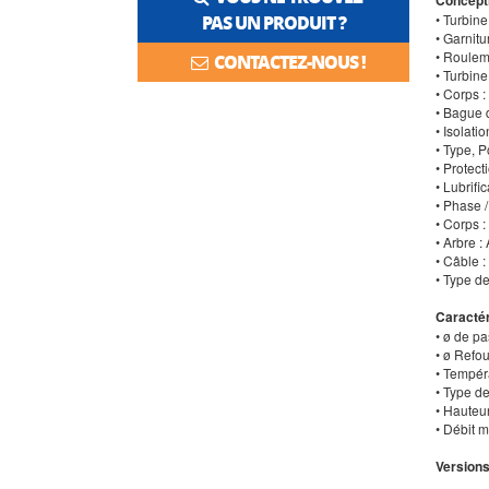
• Turbin
PAS UN PRODUIT ?
• Garnit
• Roulem
CONTACTEZ-NOUS !
• Turbin
• Corps 
• Bague 
• Isolati
• Type, P
• Protect
• Lubrifi
• Phase /
• Corps 
• Arbre 
• Câble 
• Type d
Caractér
• ø de p
• ø Ref
• Tempér
• Type d
• Hauteu
• Débit 
Versions