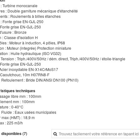
e : Turbine monocanale
ures : Double garniture mécanique d'étanchéité
ents : Roulements à billes étanches
e : Fonte grise EN-GJL-250
: Fonte grise EN-GJL-250
d'usure : Bronze
on : Classe d'isolation H
ôles : Moteur à induction, 4 pôles, IP68
ion : Moteur (integrée) Protection miniature
cation : Huile hydraulique (ISO VG32)
 Tension : Triph./400V/50Hz / dém. direct, Triph./400V/50Hz / étoile-triangle
: Fonte grise EN-GJL-250
: Acier inoxydable EN-X14CrMoS17
: Caoutchouc, 10m H07RN8-F
e Refoulement : Bride DIN/ANSI DN100 (PN10)
istiques techniques
assage libre mm : 100mm
oulement mm : 100mm
ature : 0-40°C
e Fluide : Eaux usées municipales
r max (HMT) : 18,9 m
max : 225 m3/h
 disponibles (7)