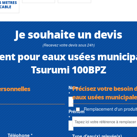
5 METRES
 CABLE
Je souhaite un devis
(Recevez votre devis sous 24h)
t pour eaux usées municipale
Tsurumi 100BPZ
Précisez votre besoin
ersonnelles
Nom
*
eaux usées municipales
Remplacement d'un produit 
Prénom
*
Téléphone *
Type d'eau(x) relevée(s)