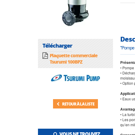
Desc
Télécharger
"Pompe d
Plaquette commerciale
Tsurumi 100BPZ
Présenta
• Pompe 
• Déchar
moisissu
• Option 
Applicat
• Eaux us
RETOUR À LA LISTE
Avantag
• La tur
• Les po
qu’en mi
VOUS NE TROUVEZ
Concept