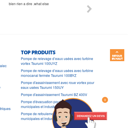
bien rien a dire .what else
RAS
TOP PRODUITS
RETOUR
Pompe de relevage d’eaux usées avec turbine
EN HAUT
vortex Tsurumi 100UYZ
ralec
Pompe de relevage d’eaux usées avec turbine
monocanal fermée Tsurumi 100BYZ
Pompe d'assainissement avec roue vortex pour
e
eaux usées Tsurumi 150UY
Pompe d'assainissement Tsurumi BZ 400V
X
Pompe d'évacuation pour eaux usées
municipales et industrielles Tsurumi 80BPZ
triques
Pompe de refoulement pour eaux usées
municipales et industrielles Tsurumi 100BP