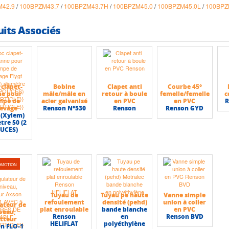
M42.9
/
100BPZM43.7
/
100BPZM43.7H
/
100BPZM45.0
/
100BPZM45.0L
/
100BPZ
uits Associés
 clapet-
Bobine
Clapet anti
Courbe 45°
ne pour
mâle/mâle en
retour à boule
femelle/femelle
c
mpe de
acier galvanisé
en PVC
en PVC
R
levage
Renson N°530
Renson
Renson GYD
 (Xylem)
tre 50 (2
UCES)
OMOTION
Tuyau de
Tuyau pe haute
Vanne simple
refoulement
densité (pehd)
union à coller
ateur de
plat enroulable
bande blanche
en PVC
veau,
Renson
en
Renson BVD
otteur
HELIFLAT
polyéthylène
n FLO-1