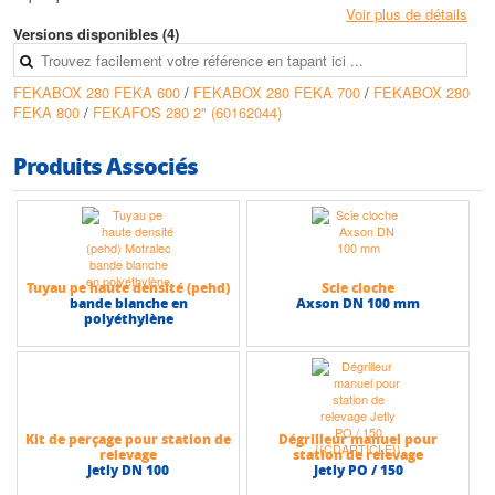
• Avec le clip livré, il est possible de régler l’amplitude du flotteur
Voir plus de détails
Versions disponibles (4)
Caractéristiques techniques
• Température max du liquide pompé : + 50° C
FEKABOX 280 FEKA 600
/
FEKABOX 280 FEKA 700
/
FEKABOX 280
• Liquide pompé : chargé avec corps solides en suspension d’un
FEKA 800
/
FEKAFOS 280 2" (60162044)
diamètre max de 50 mm (FEKA VS)
• Prévue pour : FEKA 600 M-A - FEKA VS-550 M-A - FEKA VS-750 M-A
- FEKA VS-1000 M-A - FEKA VS-1200 M-A – GRINDER GL 1000 MA
Produits Associés
• Pompe à commander séparément
• Hauteur max (HMT) : 23 m
• Débit max : 32 m3/h
Tuyau pe haute densité (pehd)
Scie cloche
bande blanche en
Axson DN 100 mm
polyéthylène
Kit de perçage pour station de
Dégrilleur manuel pour
relevage
station de relevage
Jetly DN 100
Jetly PO / 150