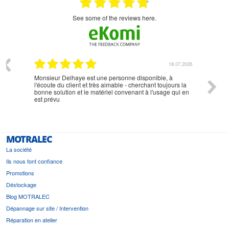
see some of the reviews here.
07.2026
18.07.2026
Monsieur Delhaye est une personne disponible, à
bien ri
l'écoute du client et très aimable - cherchant toujours la
bonne solution et le matériel convenant à l'usage qui en
est prévu
MOTRALEC
La société
Ils nous font confiance
Promotions
Déstockage
Blog MOTRALEC
Dépannage sur site / Intervention
Réparation en atelier