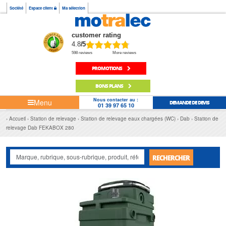
Société
Espace client
Ma sélection
customer rating
4.8
/5
598 reviews
More reviews
PROMOTIONS
BONS PLANS
Nous contacter au :
Menu
DEMANDE DE DEVIS
01 39 97 65 10
Accueil
Station de relevage
Station de relevage eaux chargées (WC)
Dab
Station de
relevage Dab FEKABOX 280
RECHERCHER