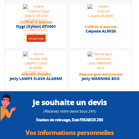
Coffret d'alarme
Flygt (Xylem) ATU001
Coffret d'alarme
Calpeda AL9V20
PROMOTION
Alarme visuelle
Alarme gsm autonome
Jetly LAMPE FLASH ALARME
Jetly WARNING BOX
Je souhaite un devis
(Recevez votre devis sous 24h)
Station de relevage, Dab FEKABOX 280
Vos informations personnelles