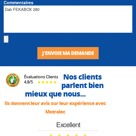
Commentaires
J'ENVOIE MA DEMANDE
Nos clients
Évaluations Clients
4.8
/
5
parlent bien
mieux que nous...
Ils donnent leur avis sur leur expérience avec
Motralec
Excellent