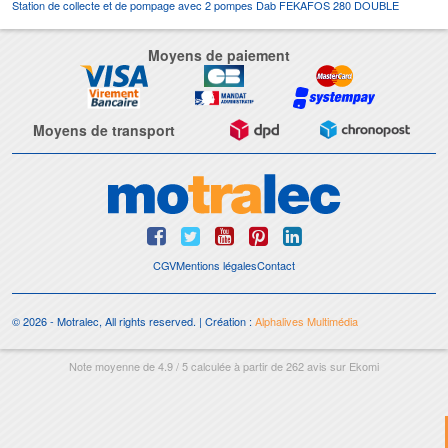
Station de collecte et de pompage avec 2 pompes Dab FEKAFOS 280 DOUBLE
Moyens de paiement
Moyens de transport
CGV
Mentions légales
Contact
© 2026 - Motralec, All rights reserved. | Création :
Alphalives Multimédia
Note moyenne de
4.9
/
5
calculée à partir de
262
avis sur
Ekomi