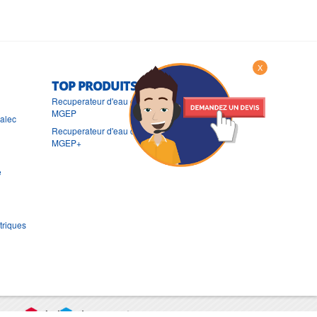
X
TOP PRODUITS
Recuperateur d'eau de pluie Flygt (Xylem)
MGEP
ralec
Recuperateur d'eau de pluie Flygt (Xylem)
MGEP+
e
triques
port