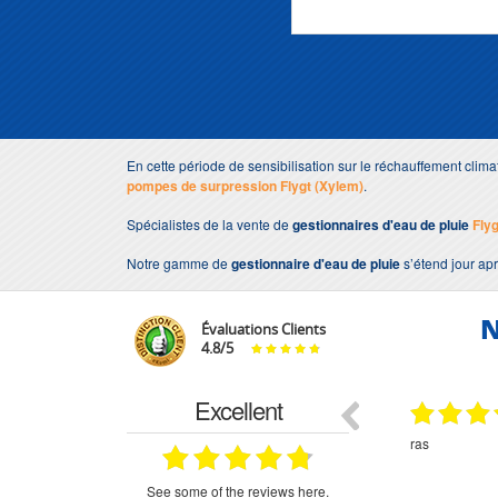
En cette période de sensibilisation sur le réchauffement clima
pompes de surpression Flygt (Xylem)
.
Spécialistes de la vente de
gestionnaires d'eau de pluie
Fly
Notre gamme de
gestionnaire d'eau de pluie
s’étend jour ap
N
Évaluations Clients
4.8
/
5
Excellent
29.03.2026
29.03.2026
étitifs,
bonjour commande pompe puit malgré un
ras
mmercial,***
appel en dehors des heures d ouverture votre
commercial a géré ma demande le devis reçu
immédiatement un fois le paiement effectue la
see some of the reviews here.