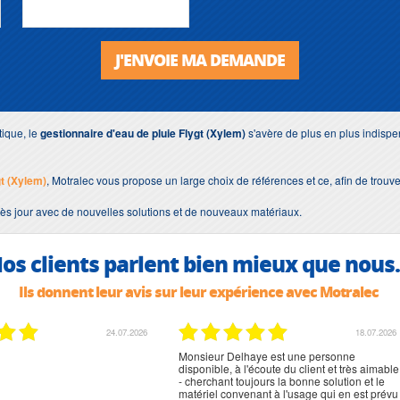
J'ENVOIE MA DEMANDE
tique, le
gestionnaire d'eau de pluie Flygt (Xylem)
s'avère de plus en plus indispe
gt (Xylem)
, Motralec vous propose un large choix de références et ce, afin de trouv
rès jour avec de nouvelles solutions et de nouveaux matériaux.
os clients parlent bien mieux que nous.
Ils donnent leur avis sur leur expérience avec Motralec
24.07.2026
18.07.2026
Monsieur Delhaye est une personne
disponible, à l'écoute du client et très aimable
- cherchant toujours la bonne solution et le
matériel convenant à l'usage qui en est prévu