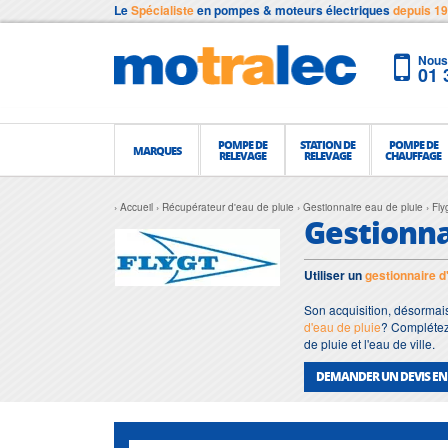
Le
Spécialiste
en pompes & moteurs électriques
depuis 1
Nous 
01 
POMPE DE
STATION DE
POMPE DE
MARQUES
RELEVAGE
RELEVAGE
CHAUFFAGE
Accueil
Récupérateur d'eau de pluie
Gestionnaire eau de pluie
Fly
Gestionna
Utiliser un
gestionnaire d
Son acquisition, désormais 
d'eau de pluie
? Complétez-
de pluie et l'eau de ville.
DEMANDER UN DEVIS EN