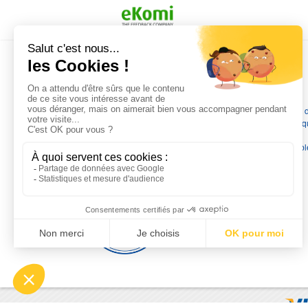
commande a été valider l envoi a été un peu
long mais dans l ensemble très satisfait
L'EXPERTISE MOTRALEC
Depuis 1976
, nous sommes
les spécialistes numéro 1 en
France
en pompes de relevage, station de relevage, pompe 
chauffage, suppression, forage, immergée et moteurs électriq
Nous assurons
la vente, la réparation, l'installation et le
dépannage
, tout en travaillant avec les marques les plus fiab
du marché.
Moyens de paiement