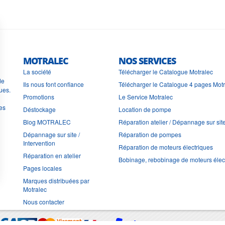
MOTRALEC
NOS SERVICES
La société
Télécharger le Catalogue Motralec
de
Ils nous font confiance
Télécharger le Catalogue 4 pages Mot
ues.
Promotions
Le Service Motralec
les
Déstockage
Location de pompe
Blog MOTRALEC
Réparation atelier / Dépannage sur sit
Dépannage sur site /
Réparation de pompes
Intervention
Réparation de moteurs électriques
Réparation en atelier
Bobinage, rebobinage de moteurs élec
Pages locales
Marques distribuées par
Motralec
Nous contacter
Moyens de trans