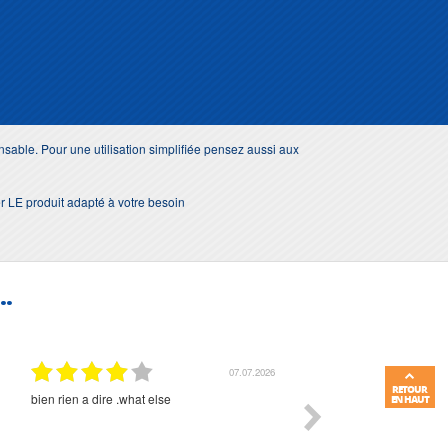
nsable. Pour une utilisation simplifiée pensez aussi aux
er LE produit adapté à votre besoin
..
07.07.2026
RETOUR
bien rien a dire .what else
RAS
EN HAUT