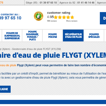
976
Siège (95) :
Agence du 92 :
Agence 
01 39 97 65 10
01 41 46 14 46
customer rating
contacter au :
39 97 65 10
D
4.8
/5
598 reviews
More reviews
POMPE
POMPE DE
IMMERGÉE,
POMPE
RÉCUPÉRATEUR
POMPES
SURPRESSION,
FORAGE /
PISCINE
D'EAU DE PLUIE
SPÉCIALES
SURPRESSEUR
PUITS
gt (Xylem)
Gestionnaire d'eau de pluie FLYGT (XYLEM)
ire d'eau de pluie FLYGT (XYLE
'eau de pluie
Flygt (Xylem) peut vous permettre de faire bon nombre d'économi
facilitée par un crédit d'impôt, permet de bénéficier au mieux de l'utilisation de l'
la avec un gestionnaire d'eau de pluie Flygt (Xylem); cela vous permettra de gérer au 
 LIGNE