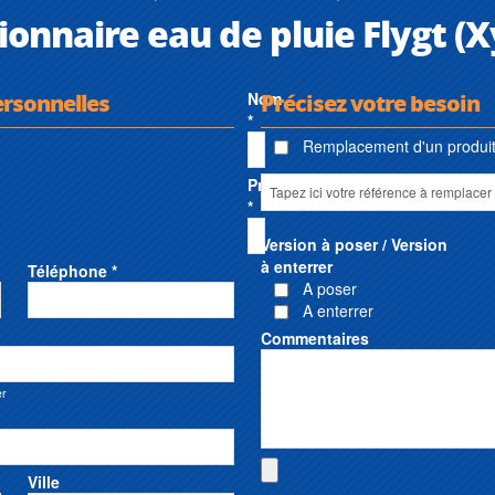
ionnaire eau de pluie Flygt (
ersonnelles
Nom
Précisez votre besoin
*
Remplacement d'un produit 
Prénom
*
Version à poser / Version
à enterrer
Téléphone *
A poser
A enterrer
Commentaires
er
Ville