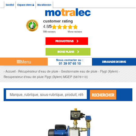
Société
Espace client
Ma sélection
customer rating
4.8
/5
598 reviews
More reviews
PROMOTIONS
BONS PLANS
Nous contacter au :
Menu
DEMANDE DE DEVIS
01 39 97 65 10
Accueil
Récupérateur d'eau de pluie
Gestionnaire eau de pluie
Flygt (Xylem)
Recuperateur d'eau de pluie Flygt (Xylem) MGEP (5876110)
RECHERCHER