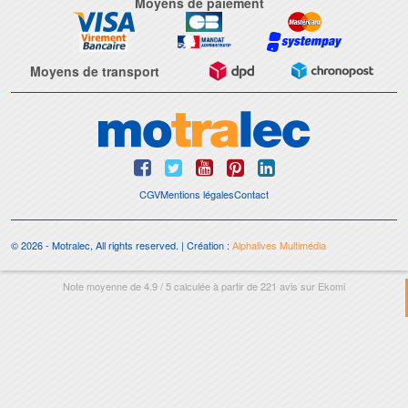
Moyens de paiement
Moyens de transport
CGV
Mentions légales
Contact
© 2026 - Motralec, All rights reserved. | Création :
Alphalives Multimédia
Note moyenne de
4.9
/
5
calculée à partir de
221
avis sur
Ekomi