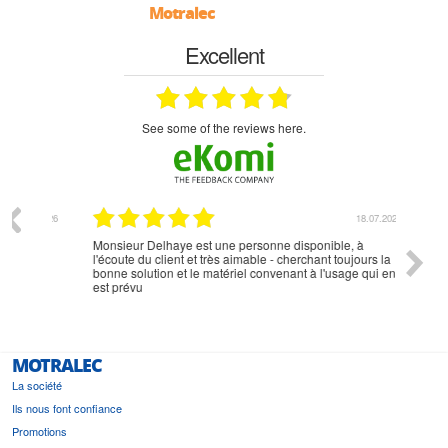
Motralec
Excellent
see some of the reviews here.
07.2026
18.07.2026
Monsieur Delhaye est une personne disponible, à
bien ri
l'écoute du client et très aimable - cherchant toujours la
bonne solution et le matériel convenant à l'usage qui en
est prévu
MOTRALEC
La société
Ils nous font confiance
Promotions