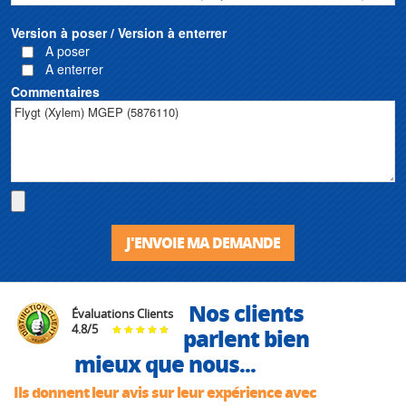
Version à poser / Version à enterrer
A poser
A enterrer
Commentaires
J'ENVOIE MA DEMANDE
Nos clients
Évaluations Clients
4.8
/
5
parlent bien
mieux que nous...
Ils donnent leur avis sur leur expérience avec