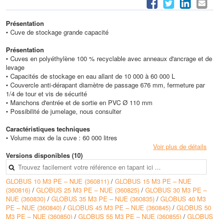
Présentation
• Cuve de stockage grande capacité
Présentation
• Cuves en polyéthylène 100 % recyclable avec anneaux d'ancrage et de
levage
• Capacités de stockage en eau allant de 10 000 à 60 000 L
• Couvercle anti-dérapant diamètre de passage 676 mm, fermeture par
1/4 de tour et vis de sécurité
• Manchons d'entrée et de sortie en PVC Ø 110 mm
• Possibilité de jumelage, nous consulter
Caractéristiques techniques
• Volume max de la cuve : 60 000 litres
Voir plus de détails
Versions disponibles (10)
GLOBUS 10 M3 PE – NUE (360811)
/
GLOBUS 15 M3 PE – NUE
(360816)
/
GLOBUS 25 M3 PE – NUE (360825)
/
GLOBUS 30 M3 PE –
NUE (360830)
/
GLOBUS 35 M3 PE – NUE (360835)
/
GLOBUS 40 M3
PE – NUE (360840)
/
GLOBUS 45 M3 PE – NUE (360845)
/
GLOBUS 50
M3 PE – NUE (360850)
/
GLOBUS 55 M3 PE – NUE (360855)
/
GLOBUS