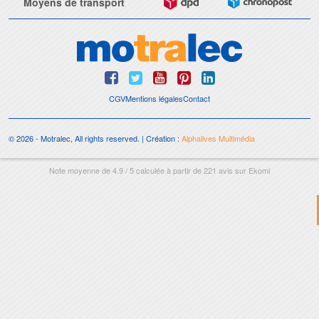
Moyens de transport
CGV
Mentions légales
Contact
© 2026 - Motralec, All rights reserved. | Création :
Alphalives Multimédia
Note moyenne de
4.9
/
5
calculée à partir de
221
avis sur
Ekomi