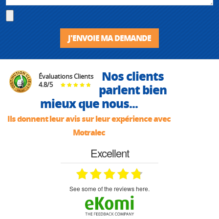
J'ENVOIE MA DEMANDE
Nos clients
Évaluations Clients
4.8
/
5
parlent bien
mieux que nous...
Ils donnent leur avis sur leur expérience avec
Motralec
Excellent
see some of the reviews here.