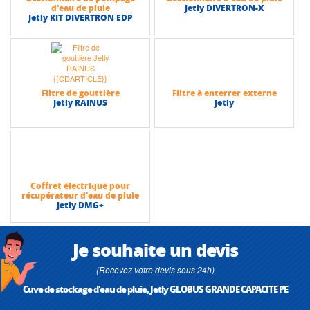
d'eau de pluie
Jetly DIVERTRON-X
Jetly KIT DIVERTRON EDP
Filtre de gouttière
Filtre à enterrer externe
Jetly RAINUS
Jetly
Coffret électrique pour
récupérateur d'eau de pluie
Jetly DMG+
Je souhaite un devis
(Recevez votre devis sous 24h)
Cuve de stockage d'eau de pluie, Jetly GLOBUS GRANDE CAPACITE PE