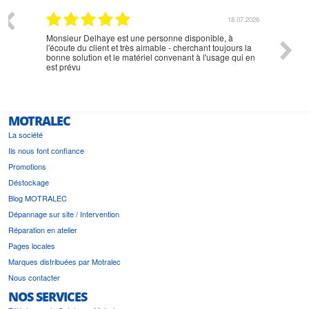
07.2026
18.07.2026
Monsieur Delhaye est une personne disponible, à
bien ri
l'écoute du client et très aimable - cherchant toujours la
bonne solution et le matériel convenant à l'usage qui en
est prévu
MOTRALEC
La société
Ils nous font confiance
Promotions
Déstockage
Blog MOTRALEC
Dépannage sur site / Intervention
Réparation en atelier
Pages locales
Marques distribuées par Motralec
Nous contacter
NOS SERVICES