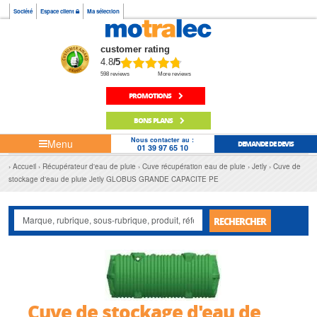
Société
Espace client
Ma sélection
customer rating
4.8
/5
598 reviews
More reviews
PROMOTIONS
BONS PLANS
Nous contacter au :
Menu
DEMANDE DE DEVIS
01 39 97 65 10
Accueil
Récupérateur d'eau de pluie
Cuve récupération eau de pluie
Jetly
Cuve de
stockage d'eau de pluie Jetly GLOBUS GRANDE CAPACITE PE
RECHERCHER
Cuve de stockage d'eau de