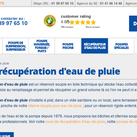
976
Siège (95) :
Agence du 92 :
Agence 
01 39 97 65 10
01 41 46 14 46
customer rating
contacter au :
39 97 65 10
D
4.8
/5
598 reviews
More reviews
POMPE
POMPE DE
IMMERGÉE,
POMPE
RÉCUPÉRATEUR
POMPES
SURPRESSION,
FORAGE /
PISCINE
D'EAU DE PLUIE
SPÉCIALES
SURPRESSEUR
PUITS
e pluie
récupération d'eau de pluie
n d'eau de pluie
est un réservoir souple en toile technique qui stocke l'eau collec
ploie au remplissage et permet de récupérer un grand volume là où l'on ne peut ni en
n d'eau de pluie
s'installe à plat, dans un vide sanitaire ou un local, sans terras
t proche de notre
citerne souple pour eau de pluie
; pour un réservoir rigide enterré
te de l'eau et de la pompe depuis 1976, nous proposons les bâches et citernes soupl
 professionnels. Voir notre
cuve de récupération d'eau de pluie
, notre
pompe de ré
 LIGNE