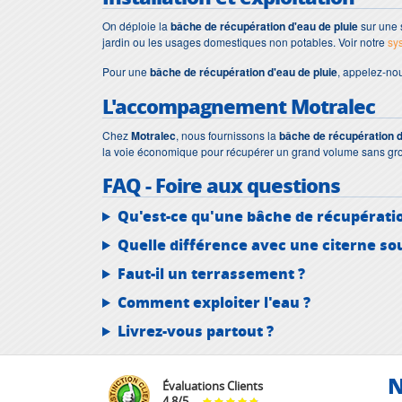
On déploie la
bâche de récupération d'eau de pluie
sur une s
jardin ou les usages domestiques non potables. Voir notre
sys
Pour une
bâche de récupération d'eau de pluie
, appelez-no
L'accompagnement Motralec
Chez
Motralec
, nous fournissons la
bâche de récupération d
la voie économique pour récupérer un grand volume sans gros
FAQ - Foire aux questions
Qu'est-ce qu'une bâche de récupératio
Quelle différence avec une citerne so
Faut-il un terrassement ?
Comment exploiter l'eau ?
Livrez-vous partout ?
N
Évaluations Clients
4.8
/
5