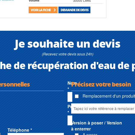
30000 Litres
Volume
VOIR LA FICHE
DEMANDE DE DEVIS
Je souhaite un devis
(Recevez votre devis sous 24h)
he de récupération d'eau de 
ersonnelles
Nom
Précisez votre besoin
*
Remplacement d'un produit 
Prénom
*
Version à poser / Version
à enterrer
Téléphone *
A poser