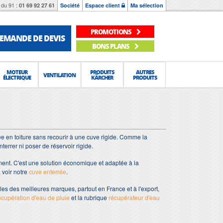
du 91 :
01 69 92 27 61
Société
Espace client
Ma sélection
PROMOTIONS
EMANDE DE DEVIS
BONS PLANS
MOTEUR
PRODUITS
AUTRES
VENTILATION
ÉLECTRIQUE
KÄRCHER
PRODUITS
tée en toiture sans recourir à une cuve rigide. Comme la
terrer ni poser de réservoir rigide.
sement. C'est une solution économique et adaptée à la
, voir notre
cuve enterrée
.
es des meilleures marques, partout en France et à l'export,
cupération d'eau de pluie
et la rubrique
récupérateur d'eau