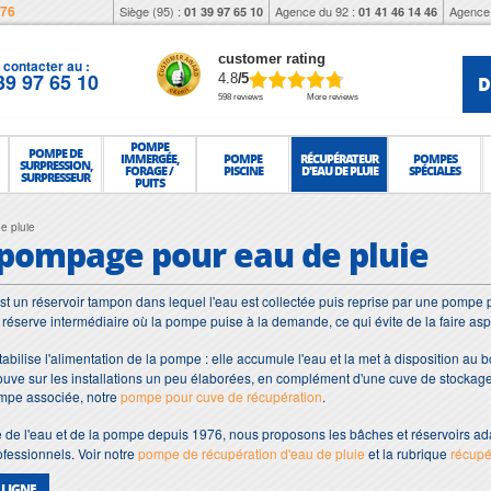
976
Siège (95) :
Agence du 92 :
Agence 
01 39 97 65 10
01 41 46 14 46
customer rating
contacter au :
39 97 65 10
D
4.8
/5
598 reviews
More reviews
POMPE
POMPE DE
IMMERGÉE,
POMPE
RÉCUPÉRATEUR
POMPES
SURPRESSION,
FORAGE /
PISCINE
D'EAU DE PLUIE
SPÉCIALES
SURPRESSEUR
PUITS
e pluie
pompage pour eau de pluie
st un réservoir tampon dans lequel l'eau est collectée puis reprise par une pompe p
e réserve intermédiaire où la pompe puise à la demande, ce qui évite de la faire aspir
tabilise l'alimentation de la pompe : elle accumule l'eau et la met à disposition au b
ouve sur les installations un peu élaborées, en complément d'une cuve de stockage.
ompe associée, notre
pompe pour cuve de récupération
.
te de l'eau et de la pompe depuis 1976, nous proposons les bâches et réservoirs ad
fessionnels. Voir notre
pompe de récupération d'eau de pluie
et la rubrique
récupé
 LIGNE