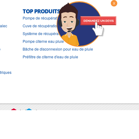
X
TOP PRODUITS
Pompe de récupération d'eau de pluie pour WC
ralec
Cuve de récupération d'eau de pluie 2000l
Système de récupération d'eau de pluie
Pompe citerne eau pluie
e
Bâche de disconnexion pour eau de pluie
Préfiltre de citerne d'eau de pluie
triques
port
CGV
Mentions légales
Contact