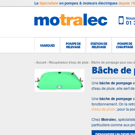
Le
Spécialiste
en pompes & moteurs électriques
depuis 1
Nous 
01 
POMPE DE
STATION DE
POMPE DE
MARQUES
RELEVAGE
RELEVAGE
CHAUFFAGE
Accueil
Récupérateur d'eau de pluie
Bâche de pompage pour eau d
Bâche de 
Une
bâche de pompage
e
d'eau de pluie, elle sert d
Une
bâche de pompage
s
fonctionnement. On la retr
d'eau de pluie
; pour la p
Chez
Motralec
, spécialis
particuliers comme aux pro
DEMANDER UN DEVIS EN