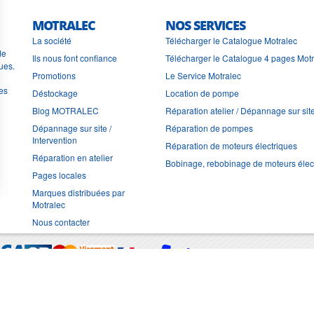
MOTRALEC
NOS SERVICES
La société
Télécharger le Catalogue Motralec
de
Ils nous font confiance
Télécharger le Catalogue 4 pages Mot
ues.
Promotions
Le Service Motralec
les
Déstockage
Location de pompe
Blog MOTRALEC
Réparation atelier / Dépannage sur sit
Dépannage sur site /
Réparation de pompes
Intervention
Réparation de moteurs électriques
Réparation en atelier
Bobinage, rebobinage de moteurs élec
Pages locales
Marques distribuées par
Motralec
Nous contacter
Moyens de trans