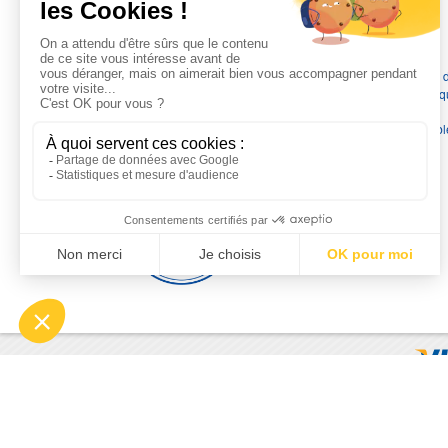
L'EXPERTISE MOTRALEC
Depuis 1976
, nous sommes
les spécialistes numéro 1 en
France
en pompes de relevage, station de relevage, pompe 
chauffage, suppression, forage, immergée et moteurs électriq
Nous assurons
la vente, la réparation, l'installation et le
dépannage
, tout en travaillant avec les marques les plus fiab
du marché.
Moyens de paiement