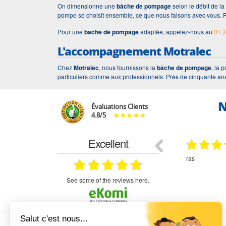
On dimensionne une
bâche de pompage
selon le débit de la
pompe se choisit ensemble, ce que nous faisons avec vous. P
Pour une
bâche de pompage
adaptée, appelez-nous au
01 3
L'accompagnement Motralec
Chez
Motralec
, nous fournissons la
bâche de pompage
, la 
particuliers comme aux professionnels. Près de cinquante ans
N
Évaluations Clients
4.8
/
5
Excellent
18.07.2026
07.07.2026
ne
bien rien a dire .what else
RAS
très aimable
on et le
n est prévu
see some of the reviews here.