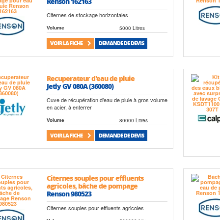
Renson 162163
Citernes de stockage horizontales
5000 Litres
Volume
VOIR LA FICHE
DEMANDE DE DEVIS
Recuperateur d'eau de pluie
Jetly GV 080A (360080)
Cuve de récupération d’eau de pluie à gros volume
en acier, à enterrer
80000 Litres
Volume
VOIR LA FICHE
DEMANDE DE DEVIS
Citernes souples pour effluents
agricoles, bâche de pompage
Renson 980523
Citernes souples pour effluents agricoles