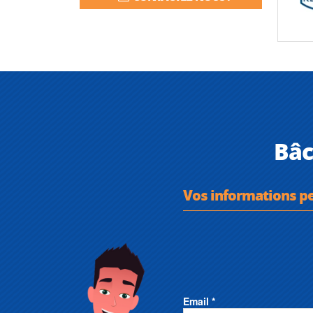
Bâc
Vos informations p
Email *